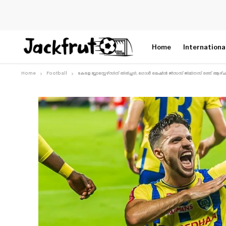
Home
Internationa
Home
Football
കേരള ബ്ലാസ്റ്റേഴ്സിന് തിരിച്ചടി, ഗോൾ മെഷീൻ ജീസസ് ജിമിനസ് രണ്ട് ആഴ്ചയ