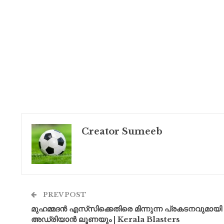
Creator Sumeeb
PREV POST
മുഹമ്മദൻ എസ്‌സിക്കെതിരെ മിന്നുന്ന പ്രകടനവുമ
അഡ്രിയാൻ ലൂണയും | Kerala Blasters