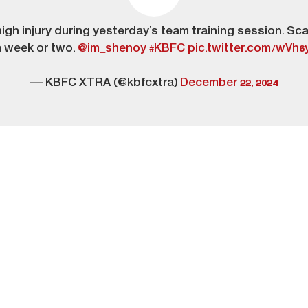
h injury during yesterday’s team training session. Scan
a week or two.
@im_shenoy
#KBFC
pic.twitter.com/wVh
— KBFC XTRA (@kbfcxtra)
December 22, 2024