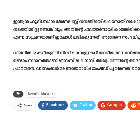
ഇന്ത്യൻ ഫുട്ബോൾ ജേണലിസ്റ്റ് ധനഞ്ജയ് ഷെനോയ് റിപ്പോർ
നടത്തിയിട്ടുണ്ടെങ്കിലും, അതിന്റെ ഫലത്തിനായി കാത്തി
എന്ന സൂചനയാണ് ഇപ്പോൾ ലഭിക്കുന്നത്. അങ്ങനെ സംഭവിച്ചാൽ 
നിലവിൽ 12 കളികളിൽ നിന്ന് 9 ഗോളുകൾ നേടിയ ജീസസ് ജിമിനസ
രണ്ടാം സ്ഥാനത്താണ് ജീസസ് ജിമിനസ്. അദ്ദേഹത്തിന്റെ 
പ്രാർത്ഥന. ഡിസംബർ 29 ഞായറാഴ്ച ജംഷഡ്പൂരിനെതിരെയാണ് 
kerala blasters
Facebook
Twitter
Google+
R
Share