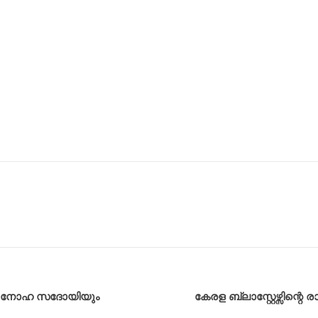
ായി നോഹ സദോയിയും
കേരള ബ്ലാസ്റ്റേഴ്സിന