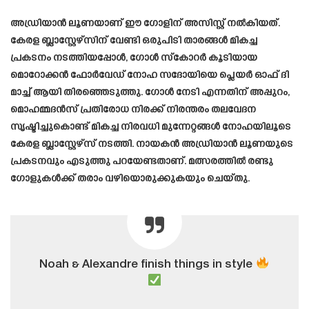
അഡ്രിയാൻ ലൂണയാണ് ഈ ഗോളിന് അസിസ്റ്റ് നൽകിയത്.
കേരള ബ്ലാസ്റ്റേഴ്സിന് വേണ്ടി ഒരുപിടി താരങ്ങൾ മികച്ച
പ്രകടനം നടത്തിയപ്പോൾ, ഗോൾ സ്കോറർ കൂടിയായ
മൊറോക്കൻ ഫോർവേഡ് നോഹ സദോയിയെ പ്ലെയർ ഓഫ് ദി
മാച്ച് ആയി തിരഞ്ഞെടുത്തു. ഗോൾ നേടി എന്നതിന് അപ്പുറം,
മൊഹമ്മദൻസ് പ്രതിരോധ നിരക്ക് നിരന്തരം തലവേദന
സൃഷ്ടിച്ചുകൊണ്ട് മികച്ച നിരവധി മുന്നേറ്റങ്ങൾ നോഹയിലൂടെ
കേരള ബ്ലാസ്റ്റേഴ്സ് നടത്തി. നായകൻ അഡ്രിയാൻ ലൂണയുടെ
പ്രകടനവും എടുത്തു പറയേണ്ടതാണ്. മത്സരത്തിൽ രണ്ടു
ഗോളുകൾക്ക് തരാം വഴിയൊരുക്കുകയും ചെയ്തു.
Noah & Alexandre finish things in style