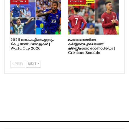
FOOTBALL
FOOTBALL
2026 ലോകകപ്പിലെ ഏറ്റവും
മഹാഭാരതത്തിലെ
മികച്ച അഞ്ച് ഗോളുകൾ |
കർണ്ണനെപ്പോലെയാണ്
World Cup 2026
ക്രിസ്റ്റ്യാനോ റൊണാൾഡോ |
Cristiano Ronaldo
PREV
NEXT