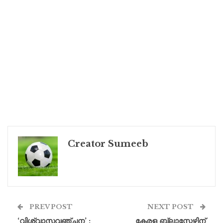
Creator Sumeeb
PREV POST
NEXT POST
‘വിശ്വാസവഞ്ചന’ :
കേരള ബ്ലാസ്റ്റേഴ്സിന്