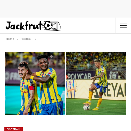
Home
Football
FOOTBALL