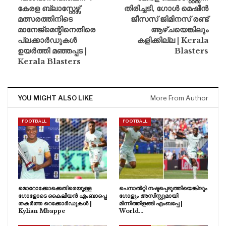
കേരള ബ്ലാസ്റ്റേഴ്സ്
തിരിച്ചടി, ഗോൾ മെഷീൻ
മത്സരത്തിനിടെ
ജീസസ് ജിമിനസ് രണ്ട്
മാനേജ്‌മെന്റിനെതിരെ
ആഴ്ചയെങ്കിലും
പ്ലക്കാർഡുകൾ
കളിക്കില്ല | Kerala
ഉയർത്തി മഞ്ഞപ്പട |
Blasters
Kerala Blasters
YOU MIGHT ALSO LIKE
More From Author
FOOTBALL
FOOTBALL
മൊറോക്കോക്കെതിരെയുള്ള
പെനാൽറ്റി നഷ്ടപ്പെടുത്തിയെങ്കിലും
ഗോളോടെ കൈലിയൻ എംബാപ്പെ
ഗോളും അസിസ്റ്റുമായി
തകർത്ത റെക്കോർഡുകൾ |
മിന്നിത്തിളങ്ങി എംബപ്പേ |
Kylian Mbappe
World…