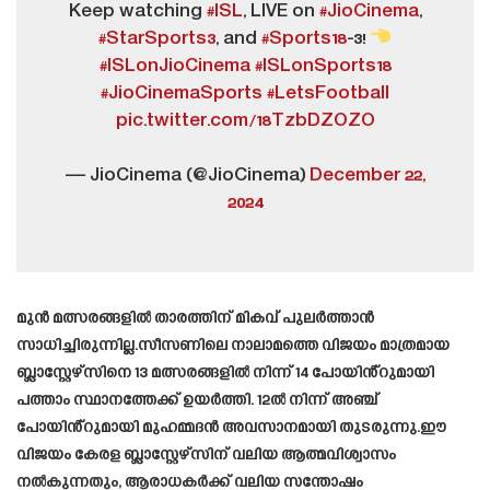
Keep watching
#ISL
, LIVE on
#JioCinema
,
#StarSports3
, and
#Sports18
-3!
#ISLonJioCinema
#ISLonSports18
#JioCinemaSports
#LetsFootball
pic.twitter.com/18TzbDZOZO
— JioCinema (@JioCinema)
December 22,
2024
മുൻ മത്സരങ്ങളിൽ താരത്തിന് മികവ് പുലർത്താൻ
സാധിച്ചിരുന്നില്ല.സീസണിലെ നാലാമത്തെ വിജയം മാത്രമായ
ബ്ലാസ്റ്റേഴ്സിനെ 13 മത്സരങ്ങളിൽ നിന്ന് 14 പോയിൻ്റുമായി
പത്താം സ്ഥാനത്തേക്ക് ഉയർത്തി. 12ൽ നിന്ന് അഞ്ച്
പോയിൻ്റുമായി മുഹമ്മദൻ അവസാനമായി തുടരുന്നു.ഈ
വിജയം കേരള ബ്ലാസ്റ്റേഴ്സിന് വലിയ ആത്മവിശ്വാസം
നൽകുന്നതും, ആരാധകർക്ക് വലിയ സന്തോഷം