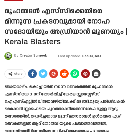
മുഹമ്മദൻ എസ്‌സിക്കെതിരെ
മിന്നുന്ന പ്രകടനവുമായി നോഹ
സദോയിയും അഡ്രിയാൻ ലൂണയും |
Kerala Blasters
By
Creator Sumeeb
Last updated
Dec 23, 2024
Share
ഞായറാഴ്ച കൊച്ചിയിൽ നടന്ന മത്സരത്തിൽ മുഹമ്മദൻ
എസ്‌സിയെ 3-0ന് തോൽപ്പിച്ച് കേരള ബ്ലാസ്റ്റേഴ്‌സ്
ഐഎസ്എല്ലിൽ വിജയവഴിയിലേക്ക് മടങ്ങി.മുഖ്യ പരിശീലകൻ
മൈക്കൽ സ്റ്റാഹെയെ പുറത്താക്കിയതിന് ശേഷമുള്ള ആദ്യ
മത്സരത്തിൽ, തുടർച്ചയായ മൂന്ന് മത്സരങ്ങൾ ഉൾപ്പെടെ ഏഴ്
മത്സരങ്ങളിൽ ആറ് തോൽവിയുടെ പശ്ചാത്തലത്തിൽ,
മാനേജ്‌മെൻ്റിനെതിരെ വേദിക്ക് അകത്തും പുറത്തും