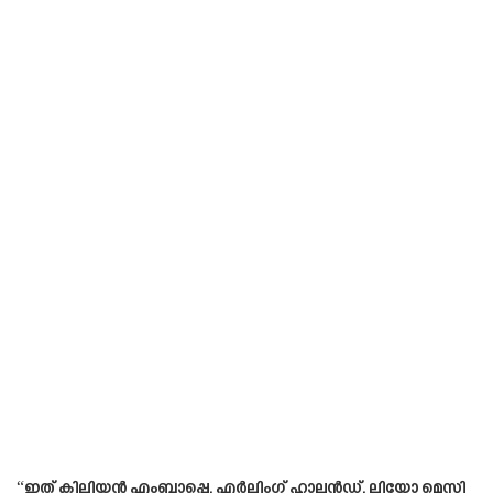
“ഇത് കിലിയൻ എംബാപ്പെ, എർലിംഗ് ഹാലൻഡ്, ലിയോ മെസ്സി