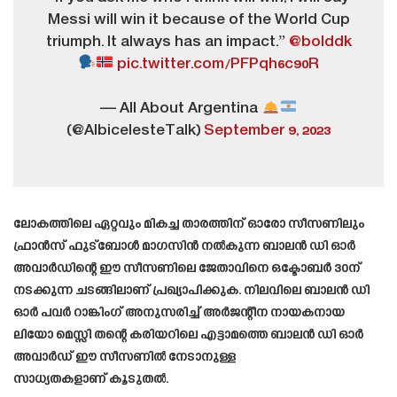
Messi will win it because of the World Cup
triumph. It always has an impact.”
@bolddk
pic.twitter.com/PFPqh6c90R
— All About Argentina
(@AlbicelesteTalk)
September 9, 2023
ലോകത്തിലെ ഏറ്റവും മികച്ച താരത്തിന് ഓരോ സീസണിലും
ഫ്രാൻസ് ഫുട്ബോൾ മാഗസിൻ നൽകുന്ന ബാലൻ ഡി ഓർ
അവാർഡിന്റെ ഈ സീസണിലെ ജേതാവിനെ ഒക്ടോബർ 30ന്
നടക്കുന്ന ചടങ്ങിലാണ് പ്രഖ്യാപിക്കുക. നിലവിലെ ബാലൻ ഡി
ഓർ പവർ റാങ്കിംഗ് അനുസരിച്ച് അർജന്റീന നായകനായ
ലിയോ മെസ്സി തന്റെ കരിയറിലെ എട്ടാമത്തെ ബാലൻ ഡി ഓർ
അവാർഡ് ഈ സീസണിൽ നേടാനുള്ള
സാധ്യതകളാണ് കൂടുതൽ.