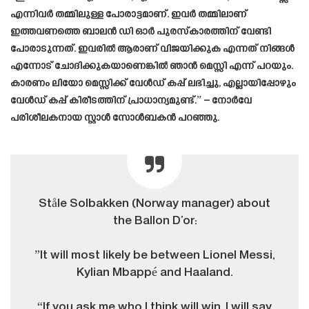
എന്നിവർ തമ്മിലുള്ള പോരാട്ടമാണ്. ഇവർ തമ്മിലാണ്
ഇത്തവണത്തെ ബാലൻ ഡി ഓർ പുരസ്കാരത്തിന് വേണ്ടി
പോരാടുന്നത്. ഇവരിൽ ആരാണ് വിജയിക്കുക എന്നത് നിങ്ങൾ
എന്നോട് ചോദിക്കുകയാണെങ്കിൽ ഞാൻ മെസ്സി എന്ന് പറയും.
കാരണം ലിയോ മെസ്സിക്ക് വേൾഡ് കപ്പ് ലഭിച്ചു, എല്ലായിപ്പോഴും
വേൾഡ് കപ്പ് കിരീടത്തിന് പ്രാധാന്യമുണ്ട്.” – നോർവേ
പരിശീലകനായ സ്റ്റാൾ സോൾബകൻ പറഞ്ഞു.
Ståle Solbakken (Norway manager) about
the Ballon D’or:
”It will most likely be between Lionel Messi,
Kylian Mbappé and Haaland.
“If you ask me who I think will win, I will say