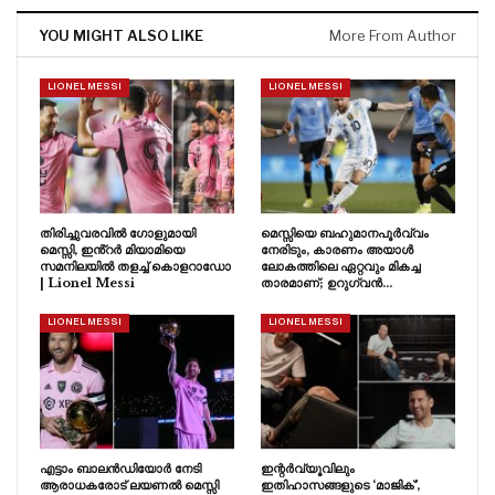
YOU MIGHT ALSO LIKE
More From Author
LIONEL MESSI
LIONEL MESSI
തിരിച്ചുവരവിൽ ഗോളുമായി
മെസ്സിയെ ബഹുമാനപൂർവ്വം
മെസ്സി, ഇൻ്റർ മിയാമിയെ
നേരിടും, കാരണം അയാൾ
സമനിലയിൽ തളച്ച് കൊളറാഡോ
ലോകത്തിലെ ഏറ്റവും മികച്ച
| Lionel Messi
താരമാണ്; ഉറുഗ്വൻ…
LIONEL MESSI
LIONEL MESSI
എട്ടാം ബാലൻഡിയോർ നേടി
ഇന്റർവ്യൂവിലും
ആരാധകരോട് ലയണൽ മെസ്സി
ഇതിഹാസങ്ങളുടെ ‘മാജിക്’,