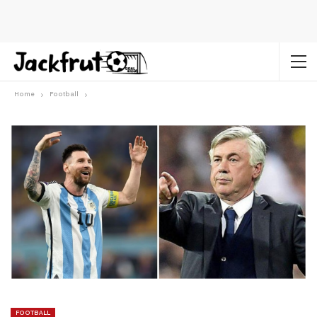
Home
Football
FOOTBALL