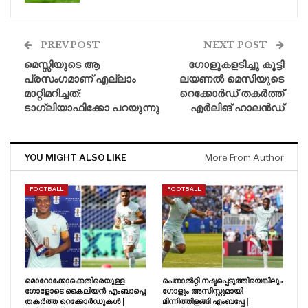
PREV POST
NEXT POST
മെസ്സിയുടെ ആ
ഗോളുകളടിച്ചു കൂട്ടി
പ്രസംഗമാണ് എല്ലാം
ലയണൽ മെസിയുടെ
മാറ്റിമറിച്ചത്:
റെക്കോർഡ് തകർത്ത്
ടാഗ്ലിയാഫിക്കോ പറയുന്നു
എർലിങ് ഹാലൻഡ്
YOU MIGHT ALSO LIKE
More From Author
FOOTBALL
FOOTBALL
മൊറോക്കോക്കെതിരെയുള്ള
പെനാൽറ്റി നഷ്ടപ്പെടുത്തിയെങ്കിലും
ഗോളോടെ കൈലിയൻ എംബാപ്പെ
ഗോളും അസിസ്റ്റുമായി
തകർത്ത റെക്കോർഡുകൾ |
മിന്നിത്തിളങ്ങി എംബപ്പേ |