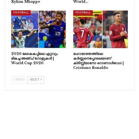
Kylian Mbappe
World…
FOOTBALL
FOOTBALL
2026 ലോകകപ്പിലെ ഏറ്റവും
മഹാഭാരതത്തിലെ
മികച്ച അഞ്ച് ഗോളുകൾ |
കർണ്ണനെപ്പോലെയാണ്
World Cup 2026
ക്രിസ്റ്റ്യാനോ റൊണാൾഡോ |
Cristiano Ronaldo
PREV
NEXT