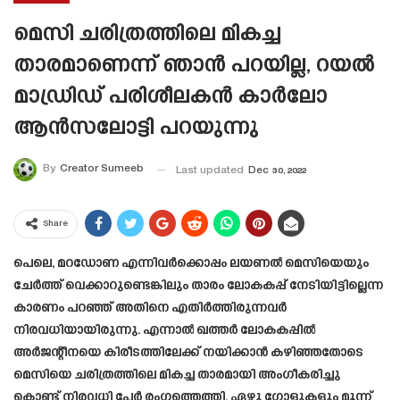
മെസി ചരിത്രത്തിലെ മികച്ച
താരമാണെന്ന് ഞാൻ പറയില്ല, റയൽ
മാഡ്രിഡ് പരിശീലകൻ കാർലോ
ആൻസലോട്ടി പറയുന്നു
By
Creator Sumeeb
Last updated
Dec 30, 2022
Share
പെലെ, മറഡോണ എന്നിവർക്കൊപ്പം ലയണൽ മെസിയെയും
ചേർത്ത് വെക്കാറുണ്ടെങ്കിലും താരം ലോകകപ്പ് നേടിയിട്ടില്ലെന്ന
കാരണം പറഞ്ഞ് അതിനെ എതിർത്തിരുന്നവർ
നിരവധിയായിരുന്നു. എന്നാൽ ഖത്തർ ലോകകപ്പിൽ
അർജന്റീനയെ കിരീടത്തിലേക്ക് നയിക്കാൻ കഴിഞ്ഞതോടെ
മെസിയെ ചരിത്രത്തിലെ മികച്ച താരമായി അംഗീകരിച്ചു
കൊണ്ട് നിരവധി പേർ രംഗത്തെത്തി. ഏഴു ഗോളുകളും മൂന്ന്