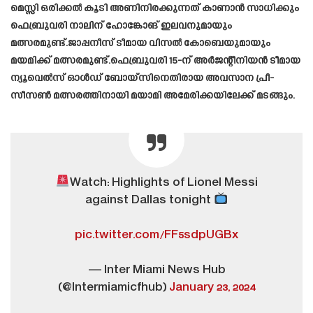
മെസ്സി ഒരിക്കൽ കൂടി അണിനിരക്കുന്നത് കാണാൻ സാധിക്കും
ഫെബ്രുവരി നാലിന് ഹോങ്കോങ് ഇലവനുമായും
മത്സരമുണ്ട്.ജാപ്പനീസ് ടീമായ വിസൽ കോബെയുമായും
മയമിക്ക് മത്സരമുണ്ട്.ഫെബ്രുവരി 15-ന് അർജന്റീനിയൻ ടീമായ
ന്യൂവെൽസ് ഓൾഡ് ബോയ്‌സിനെതിരായ അവസാന പ്രീ-
സീസൺ മത്സരത്തിനായി മയാമി അമേരിക്കയിലേക്ക് മടങ്ങും.
Watch: Highlights of Lionel Messi
against Dallas tonight
pic.twitter.com/FF5sdpUGBx
— Inter Miami News Hub
(@Intermiamicfhub)
January 23, 2024