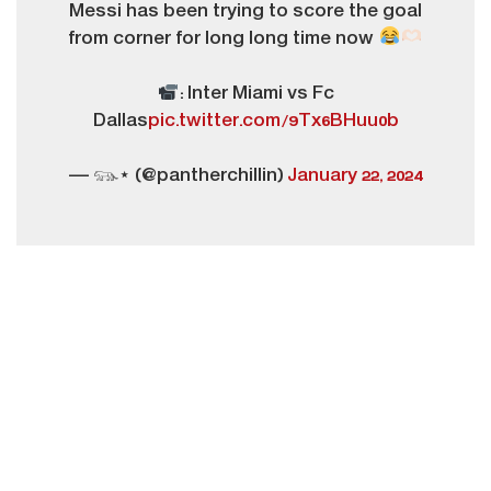
Messi has been trying to score the goal
from corner for long long time now
: Inter Miami vs Fc
Dallas
pic.twitter.com/9Tx6BHuu0b
— 𓃮⋆ (@pantherchillin)
January 22, 2024