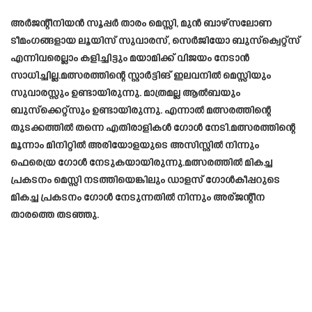
അർജന്റീനിയൻ സൂപ്പർ താരം മെസ്സി, മുൻ ബാഴ്‌സലോണ
ടീമംഗങ്ങളായ ലൂയിസ് സുവാരസ്, സെർജിയോ ബുസ്‌ക്വെറ്റ്‌സ്
എന്നിവരെല്ലാം കളിച്ചിട്ടും മയാമിക്ക് വിജയം നേടാൻ
സാധിച്ചില്ല.മത്സരത്തിന്റെ സ്റ്റാർട്ടിങ് ഇലവനിൽ മെസ്സിയും
സുവാരസ്സും ഉണ്ടായിരുന്നു. മാത്രമല്ല ആൽബയും
ബുസ്ക്കെറ്റ്സും ഉണ്ടായിരുന്നു. എന്നാൽ മത്സരത്തിന്റെ
തുടക്കത്തിൽ തന്നെ എതിരാളികൾ ഗോൾ നേടി.മത്സരത്തിന്റെ
മൂന്നാം മിനിറ്റിൽ അരിയോളയുടെ അസിസ്റ്റിൽ നിന്നും
ഫെരെയ്ര ഗോൾ നേടുകയായിരുന്നു.മത്സരത്തിൽ മികച്ച
പ്രകടനം മെസ്സി നടത്തിയെങ്കിലും ഡാളസ് ഗോൾകീപ്പറുടെ
മികച്ച പ്രകടനം ഗോൾ നേടുന്നതിൽ നിന്നും അര്ജന്റീന
താരത്തെ തടഞ്ഞു.