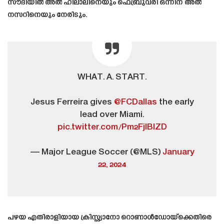
സൗദിയിൽ അൽ ഹിലാലിനെയും ഫെബ്രുവരി ഒന്നിന് അൽ
നസറിനെയും നേരിടും.
WHAT. A. START.
Jesus Ferreira gives
@FCDallas
the early
lead over Miami.
pic.twitter.com/Pm2FjIBIZD
— Major League Soccer (@MLS)
January
22, 2024
പഴയ എതിരാളിയായ ക്രിസ്റ്റ്യാനോ റൊണാൾഡോയ്‌ക്കെതിരെ