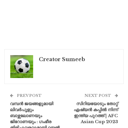
Creator Sumeeb
PREV POST
NEXT POST
വമ്പൻ ജയങ്ങളുമായി
സിറിയയോടും തോറ്റ്
ലിവർപൂളും
ഏഷ്യന്‍ കപ്പില്‍ നിന്ന്
ബാഴ്സലോണയും
ഇന്ത്യ പുറത്ത് | AFC
ജിറോണയും : ഗംഭീര
Asian Cup 2023
തിരിച്ചുവരവുമായി റയൽ