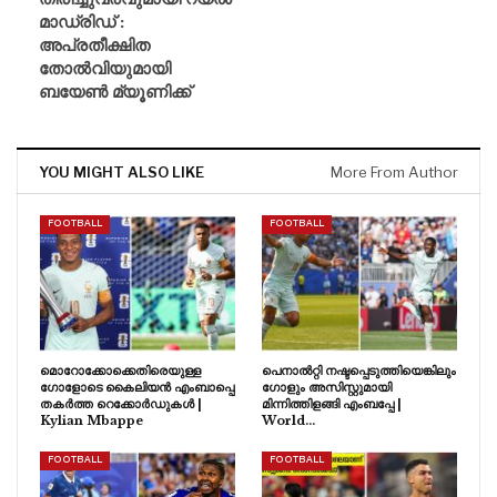
മാഡ്രിഡ് :
അപ്രതീക്ഷിത
തോൽവിയുമായി
ബയേൺ മ്യൂണിക്ക്
YOU MIGHT ALSO LIKE
More From Author
FOOTBALL
FOOTBALL
മൊറോക്കോക്കെതിരെയുള്ള
പെനാൽറ്റി നഷ്ടപ്പെടുത്തിയെങ്കിലും
ഗോളോടെ കൈലിയൻ എംബാപ്പെ
ഗോളും അസിസ്റ്റുമായി
തകർത്ത റെക്കോർഡുകൾ |
മിന്നിത്തിളങ്ങി എംബപ്പേ |
Kylian Mbappe
World…
FOOTBALL
FOOTBALL