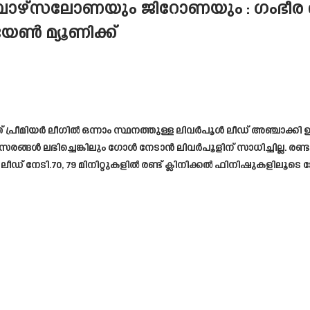
ബാഴ്സലോണയും ജിറോണയും : ഗംഭീര തിര
ൺ മ്യൂണിക്ക്
രീമിയർ ലീഗിൽ ഒന്നാം സ്ഥനത്തുള്ള ലിവർപൂൾ ലീഡ് അഞ്ചാക്കി ഉയർ
ങ്ങൾ ലഭിച്ചെങ്കിലും ഗോൾ നേടാൻ ലിവർപൂളിന് സാധിച്ചില്ല. രണ
ീഡ് നേടി.70, 79 മിനിറ്റുകളിൽ രണ്ട് ക്ലിനിക്കൽ ഫിനിഷുകളിലൂടെ 