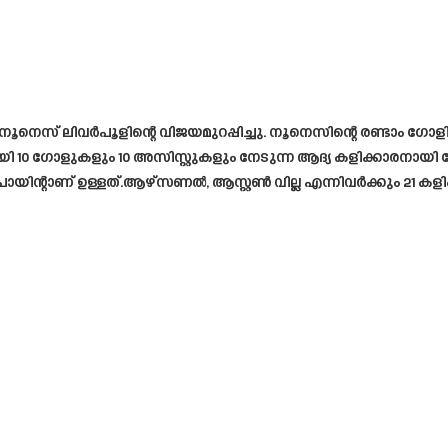
ാരം നൂനെസ് ലിവർപൂളിന്റെ വിജയമുറപ്പിച്ചു. നൂനെസിന്റെ രണ്ടാ
നായി 10 ഗോളുകളും 10 അസിസ്റ്റുകളും നേടുന്ന ആദ്യ കളിക്കാരനായ
 43 പോയിന്റാണ് ഉള്ളത്.ആഴ്സണൽ, ആസ്റ്റൺ വില്ല എന്നിവർക്കും 21 ക