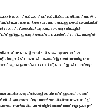
ഫെറൻ ടോറസിന്റെ ഹാട്രിക്കിന്റെ പിൻബലത്തിലാണ് ബാഴ്സ
ഗിൽ മൂന്നാമതാണ്, രണ്ടാം സ്ഥാനത്തുള്ള റയൽ മാഡ്രിഡിന്
സിൽ ടോറസ് സ്കോറിംഗ് തുറന്നു.49-ാ ആം മിനുറ്റിൽ
ിരിച്ചടിച്ചു. ഇഞ്ചുറി ടൈമിലെ ഫെലിക്‌സ് നേടിയ ഗോളിൽ
െതിരെ 5-1 ന്റെ തകർപ്പൻ ജയം സ്വന്തമാക്കി. 21
 ലീഡുണ്ട് ജിറോണക്ക്.16 പോയിന്റുമായി സെവിയ്യ 17-ാം
്ക് വേണ്ടിയും ഐസക് റൊമേറോ (10′) സെവിയ്യക്ക് വേണ്ടിയും
ഗോ ബെർണബുവിൽ വെച്ച് ഗംഭീര തിരിച്ചുവരവ് നടത്തി
ൾ ലീഡ് എടുത്തെങ്കിലും റയൽ മാഡ്രിഡിനെ സംബന്ധിച്ച്
നക്കാരായ അൽമേരിയ 43 മീനിറ്റിൽ ഗോൾ നേടി ആദ്യപകുതി