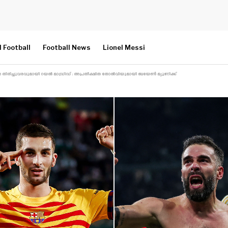
l Football
Football News
Lionel Messi
ിരിച്ചുവരവുമായി റയൽ മാഡ്രിഡ് : അപ്രതീക്ഷിത തോൽവിയുമായി ബയേൺ മ്യൂണിക്ക്