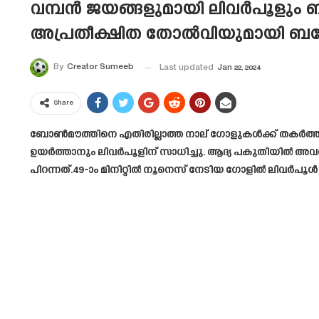
വമ്പൻ ജയങ്ങളുമായി ലിവർപൂളും 
അപ്രതീക്ഷിത തോൽവിയുമായി ബയേ
By
Creator Sumeeb
Last updated
Jan 22, 2024
Share
ബോൺമൗത്തിനെ എതിരില്ലാത്ത നാല് ഗോളുകൾക്ക് തകർത്ത് പ്
ഉയർത്താനും ലിവർപൂളിന് സാധിച്ചു. ആദ്യ പകുതിയിൽ അവസര
പിറന്നത്.49-ാം മിനിറ്റിൽ നൂനെസ് നേടിയ ഗോളിൽ ലിവർപൂൾ ല