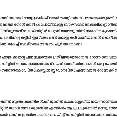
െതിരെ നാല് ഗോളുകൾക്ക് റയൽ ബെറ്റിസിനെ പരാജയപ്പെടുത്തി. 
മത്തെ ഗോൾ നേടി.44 പോയിന്റുള്ള ബാഴ്‌സലോണ ലാലിഗ സ്റ്റാൻഡിം
 പിന്നിലുമാണ്.21-ാം മിനിറ്റിൽ പെഡ്രി വലത്തു നിന്ന് നൽകിയ ക്രോ
 49 മിനിറ്റുകളിൽ ഇസ്കോ രണ്ട് ഗോളുകൾ നേടിയപ്പോൾ ബെറ്റിസ് ത
രിക്ക് തികച്ച് ബാഴ്സയുടെ ജയം പൂർത്തിയാക്കി.
ാട്രിക്കിന്റെ പിൻബലത്തിൽ ലീഗ് ലീഡർമാരായ ജിറോണ സെവിയ്യയ്‌ക്ക
േബിളിൽ ഒന്നാം സ്ഥാനത്താണ്.റയൽ മാഡ്രിഡിനേക്കാൾ ഒരു പോയിന്റ്
്ടർ സിഗാൻകോവ് (56′)ക്രിസ്ത്യൻ സ്റ്റുവാനി (89′) എന്നിവർ ജിറോണക
ൽ സ്വന്തം കാണികൾക്ക് മുന്നിൽ ഹോം സ്റ്റേഡിയമായ സാന്റിയാ
 മിനിറ്റിൽ ഗോൾ നേടി തുടങ്ങിയ എതിർടീം ആദ്യപകുതിയിൽ രണ്ടു ഗോ
തന്നെ ഗോൾ നേടി തുടങ്ങിയ ലാലിഗ പോയിന്റ് ടേബിളിൽ അവസാന സ്ഥാ