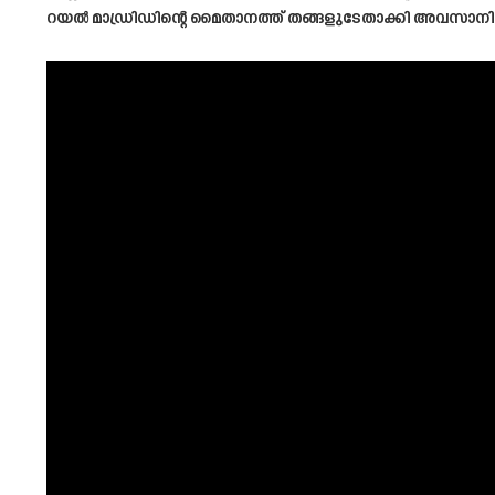
റയൽ മാഡ്രിഡിന്റെ മൈതാനത്ത് തങ്ങളുടേതാക്കി അവസാനിപ്പി