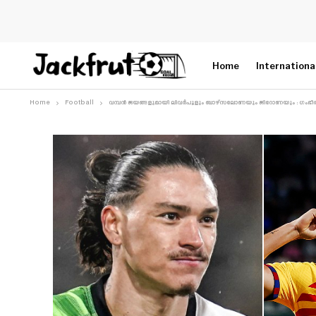
Home
Internationa
Home
Football
വമ്പൻ ജയങ്ങളുമായി ലിവർപൂളും ബാഴ്സലോണയും ജിറോണയും : ഗംഭീര ത