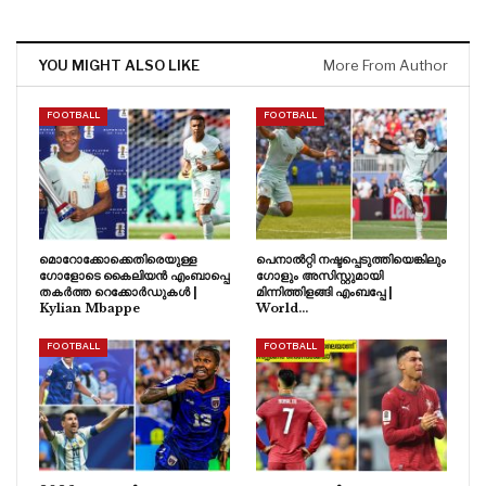
YOU MIGHT ALSO LIKE
More From Author
FOOTBALL
FOOTBALL
മൊറോക്കോക്കെതിരെയുള്ള
പെനാൽറ്റി നഷ്ടപ്പെടുത്തിയെങ്കിലും
ഗോളോടെ കൈലിയൻ എംബാപ്പെ
ഗോളും അസിസ്റ്റുമായി
തകർത്ത റെക്കോർഡുകൾ |
മിന്നിത്തിളങ്ങി എംബപ്പേ |
Kylian Mbappe
World…
FOOTBALL
FOOTBALL