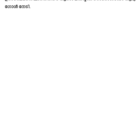
ഗോൾ നേടി.