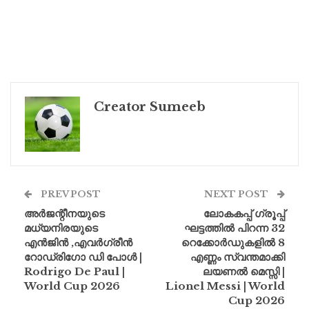
Creator Sumeeb
PREV POST
NEXT POST
അർജന്റീനയുടെ
ലോകകപ്പ് ഗ്രൂപ്പ്
മധ്യനിരയുടെ
ഘട്ടത്തിൽ പിറന്ന 32
എൻജിൻ ,എവർഗ്രീൻ
റെക്കോർഡുകളിൽ 8
റോഡ്രിഗോ ഡി പോൾ |
എണ്ണം സ്വന്തമാക്കി
Rodrigo De Paul |
ലയണൽ മെസ്സി |
World Cup 2026
Lionel Messi | World
Cup 2026