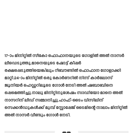
17-ാം മിനിറ്റിൽ സീകോ ഫൊഫാനയുടെ ഗോളിൽ അൽ നാസർ
ലീഡെടുത്തു.മാനെയുടെ ഷോട്ട് കീപ്പർ
രക്ഷപ്പെടുത്തിയെങ്കിലും റീബൗണ്ടിൽ ഫൊഫാന ഗോളാക്കി
മാറ്റി.24-ാം മിനിറ്റിൽ ഒരു കോർണറിൽ നിന്ന് കാർലോസ്
ജൂനിയർ ഹെഡ്ഡറിലൂടെ ഗോൾ നേടി അൽ ഷബാബിനെ
ഒപ്പമെത്തിച്ചു.നാലു മിനിറ്റിനുശേഷം സാഡിയോ മാനെ അൽ
നാസറിന് ലീഡ് സമ്മാനിച്ചു.ഹാഫ്-ടൈം വിസിലിന്
സെക്കൻഡുകൾക്ക് മുമ്പ് സ്റ്റോപ്പേജ് ടൈമിന്റെ നാലാം മിനിറ്റിൽ
അൽ നാസർ വീണ്ടും ഗോൾ നേടി.