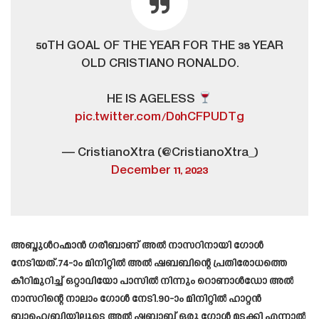
50TH GOAL OF THE YEAR FOR THE 38 YEAR
OLD CRISTIANO RONALDO.
HE IS AGELESS
pic.twitter.com/D0hCFPUDTg
— CristianoXtra (@CristianoXtra_)
December 11, 2023
അബ്ദുൾറഹ്മാൻ ഗരീബാണ് അൽ നാസറിനായി ഗോൾ
നേടിയത്.74-ാം മിനിറ്റിൽ അൽ ഷബബിന്റെ പ്രതിരോധത്തെ
കീറിമുറിച്ച് ഒറ്റാവിയോ പാസിൽ നിന്നും റൊണാൾഡോ അൽ
നാസറിന്റെ നാലാം ഗോൾ നേടി.90-ാം മിനിറ്റിൽ ഹാറ്റൻ
ബാഹെബ്രിയിലൂടെ അൽ ഷബാബ് ഒരു ഗോൾ മടക്കി എന്നാൽ