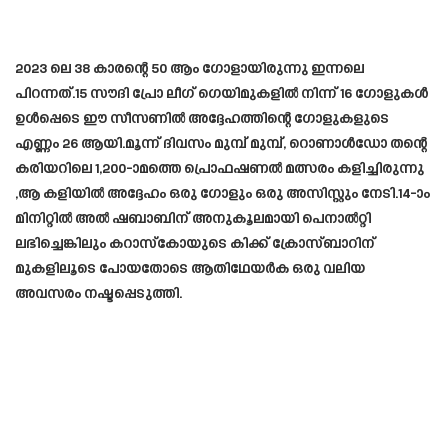
2023 ലെ 38 കാരന്റെ 50 ആം ഗോളായിരുന്നു ഇന്നലെ
പിറന്നത്.15 സൗദി പ്രോ ലീഗ് ഗെയിമുകളിൽ നിന്ന് 16 ഗോളുകൾ
ഉൾപ്പെടെ ഈ സീസണിൽ അദ്ദേഹത്തിന്റെ ഗോളുകളുടെ
എണ്ണം 26 ആയി.മൂന്ന് ദിവസം മുമ്പ് മുമ്പ്, റൊണാൾഡോ തന്റെ
കരിയറിലെ 1,200-ാമത്തെ പ്രൊഫഷണൽ മത്സരം കളിച്ചിരുന്നു
,ആ കളിയിൽ അദ്ദേഹം ഒരു ഗോളും ഒരു അസിസ്റ്റും നേടി.14-ാം
മിനിറ്റിൽ അൽ ഷബാബിന് അനുകൂലമായി പെനാൽറ്റി
ലഭിച്ചെങ്കിലും കറാസ്കോയുടെ കിക്ക് ക്രോസ്ബാറിന്
മുകളിലൂടെ പോയതോടെ ആതിഥേയർക ഒരു വലിയ
അവസരം നഷ്ടപ്പെടുത്തി.