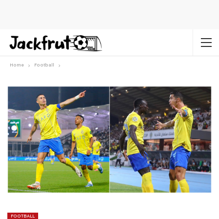
Home
Football
FOOTBALL