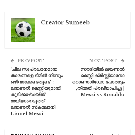
Creator Sumeeb
PREV POST
NEXT POST
‘ചില സുപ്രധാനമായ
സൗദിയിൽ ലയണൽ
താരങ്ങളെ ടീമിൽ നിന്നും
മെസ്സി ക്രിസ്റ്റ്യാനോ
ഒഴിവാക്കേണ്ടതുണ്ട്’ :
റൊണാൾഡോ പോരാട്ടം
ലയണൽ മെസ്സിയുമായി
,തീയതി പ്രഖ്യാപിച്ചു |
കൂടിക്കാഴ്ചയ്ക്ക്
Messi vs Ronaldo
തയ്യാറെടുത്ത്
ലയണൽ സ്‌കലോനി |
Lionel Messi