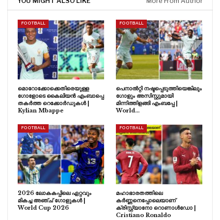
YOU MIGHT ALSO LIKE
More From Author
FOOTBALL
FOOTBALL
മൊറോക്കോക്കെതിരെയുള്ള
പെനാൽറ്റി നഷ്ടപ്പെടുത്തിയെങ്കിലും
ഗോളോടെ കൈലിയൻ എംബാപ്പെ
ഗോളും അസിസ്റ്റുമായി
തകർത്ത റെക്കോർഡുകൾ |
മിന്നിത്തിളങ്ങി എംബപ്പേ |
Kylian Mbappe
World…
FOOTBALL
FOOTBALL
2026 ലോകകപ്പിലെ ഏറ്റവും
മഹാഭാരതത്തിലെ
മികച്ച അഞ്ച് ഗോളുകൾ |
കർണ്ണനെപ്പോലെയാണ്
World Cup 2026
ക്രിസ്റ്റ്യാനോ റൊണാൾഡോ |
Cristiano Ronaldo