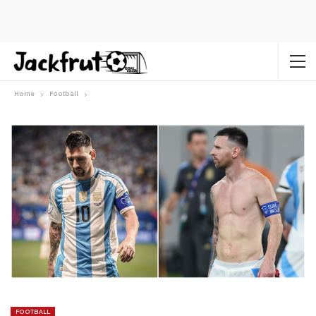
Home
Football
FOOTBALL