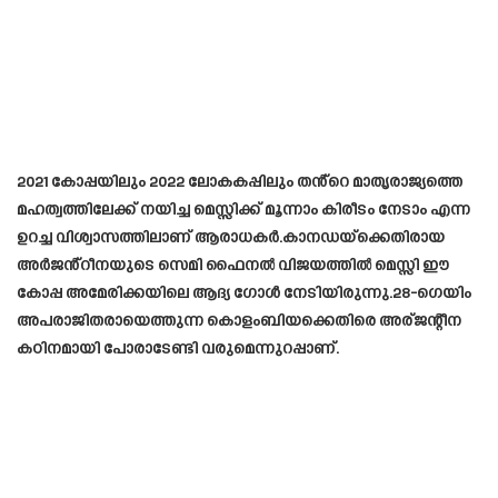
2021 കോപ്പയിലും 2022 ലോകകപ്പിലും തൻ്റെ മാതൃരാജ്യത്തെ
മഹത്വത്തിലേക്ക് നയിച്ച മെസ്സിക്ക് മൂന്നാം കിരീടം നേടാം എന്ന
ഉറച്ച വിശ്വാസത്തിലാണ് ആരാധകർ.കാനഡയ്‌ക്കെതിരായ
അർജൻ്റീനയുടെ സെമി ഫൈനൽ വിജയത്തിൽ മെസ്സി ഈ
കോപ്പ അമേരിക്കയിലെ ആദ്യ ഗോൾ നേടിയിരുന്നു.28-ഗെയിം
അപരാജിതരായെത്തുന്ന കൊളംബിയക്കെതിരെ അര്ജന്റീന
കഠിനമായി പോരാടേണ്ടി വരുമെന്നുറപ്പാണ്.