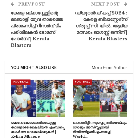
PREV POST
NEXT POST
കേരള ബ്ലാസ്റ്റേഴ്സിന്റെ
ഡ്യൂറൻഡ് കപ്പ് 2024 :
മലയാളി യുവ താരത്തെ
കേരള ബ്ലാസ്റ്റേഴ്‌സ്
പ്രശംസിച്ച് റിസർവ് ടീം
ഗ്രൂപ്പ് സി-യിൽ, ആദ്യ
പരിശീലകൻ ടോമസ്
മത്സരം ഓഗസ്റ്റ് ഒന്നിന് |
ചോർസ് | Kerala
Kerala Blasters
Blasters
YOU MIGHT ALSO LIKE
More From Author
FOOTBALL
FOOTBALL
മൊറോക്കോക്കെതിരെയുള്ള
പെനാൽറ്റി നഷ്ടപ്പെടുത്തിയെങ്കിലും
ഗോളോടെ കൈലിയൻ എംബാപ്പെ
ഗോളും അസിസ്റ്റുമായി
തകർത്ത റെക്കോർഡുകൾ |
മിന്നിത്തിളങ്ങി എംബപ്പേ |
Kylian Mbappe
World…