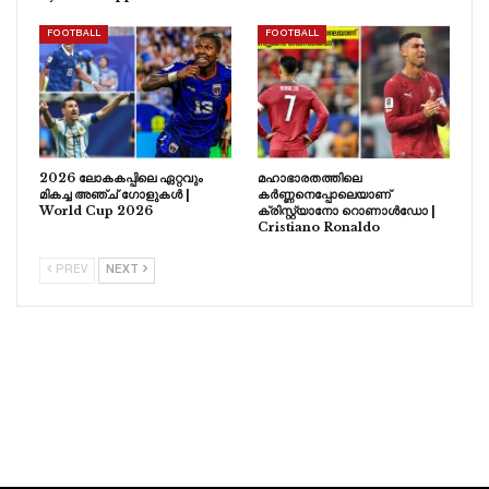
FOOTBALL
FOOTBALL
2026 ലോകകപ്പിലെ ഏറ്റവും
മഹാഭാരതത്തിലെ
മികച്ച അഞ്ച് ഗോളുകൾ |
കർണ്ണനെപ്പോലെയാണ്
World Cup 2026
ക്രിസ്റ്റ്യാനോ റൊണാൾഡോ |
Cristiano Ronaldo
PREV
NEXT