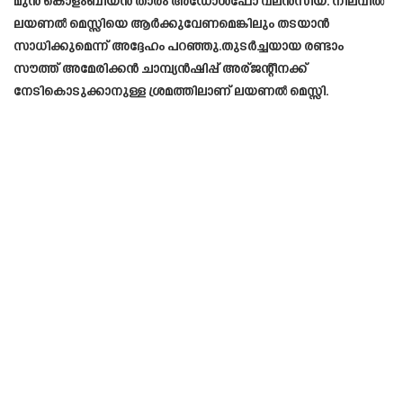
മുന്‍ കൊളംബിയന്‍ താരം അഡോള്‍ഫോ വലന്‍സിയ. നിലവിൽ
ലയണല്‍ മെസ്സിയെ ആര്‍ക്കുവേണമെങ്കിലും തടയാന്‍
സാധിക്കുമെന്ന് അദ്ദേഹം പറഞ്ഞു.തുടർച്ചയായ രണ്ടാം
സൗത്ത് അമേരിക്കൻ ചാമ്പ്യൻഷിപ്പ് അര്ജന്റീനക്ക്
നേടികൊടുക്കാനുള്ള ശ്രമത്തിലാണ് ലയണൽ മെസ്സി.