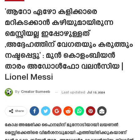
‘ആറോ ഏഴോ കളിക്കാരെ
മറികടക്കാൻ കഴിയുമായിരുന്ന
മെസ്സിയല്ല ഇപ്പോഴുള്ളത്
,അദ്ദേഹത്തിന് വേഗതയും കരുത്തും
നഷ്ടപ്പെട്ടു’ : മുന്‍ കൊളംബിയന്‍
താരം അഡോള്‍ഫോ വലന്‍സിയ |
Lionel Messi
By
Creator Sumeeb
Last updated
Jul 13, 2024
Share
കോപ്പ അമേരിക്ക ഫൈനലിന് മുന്നോടിയായി ലയണൽ
മെസ്സിക്കെതിരെ വിമർശനവുമായി എത്തിയിരിക്കുകയാണ്