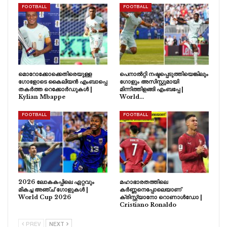
FOOTBALL
FOOTBALL
മൊറോക്കോക്കെതിരെയുള്ള
പെനാൽറ്റി നഷ്ടപ്പെടുത്തിയെങ്കിലും
ഗോളോടെ കൈലിയൻ എംബാപ്പെ
ഗോളും അസിസ്റ്റുമായി
തകർത്ത റെക്കോർഡുകൾ |
മിന്നിത്തിളങ്ങി എംബപ്പേ |
Kylian Mbappe
World…
FOOTBALL
FOOTBALL
2026 ലോകകപ്പിലെ ഏറ്റവും
മഹാഭാരതത്തിലെ
മികച്ച അഞ്ച് ഗോളുകൾ |
കർണ്ണനെപ്പോലെയാണ്
World Cup 2026
ക്രിസ്റ്റ്യാനോ റൊണാൾഡോ |
Cristiano Ronaldo
PREV
NEXT