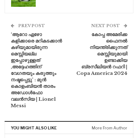
PREV POST
NEXT POST
‘ആറോ ഏഴോ
കോപ്പ അമേരിക്ക
കളിക്കാരെ മറികടക്കാൻ
ഫൈനൽ
കഴിയുമായിരുന്ന
നിയന്ത്രിക്കുന്നത്
മെസ്സിയല്ല
മെസ്സിയുമായി
ഇപ്പോഴുള്ളത്
ഉണ്ടാക്കിയ
,അദ്ദേഹത്തിന്
ബ്രസീലിയൻ റഫറി |
വേഗതയും കരുത്തും
Copa America 2024
നഷ്ടപ്പെട്ടു’ : മുന്‍
കൊളംബിയന്‍ താരം
അഡോള്‍ഫോ
വലന്‍സിയ | Lionel
Messi
YOU MIGHT ALSO LIKE
More From Author