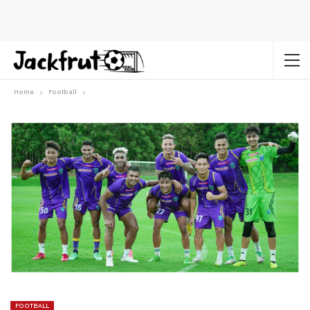
Home
Football
FOOTBALL