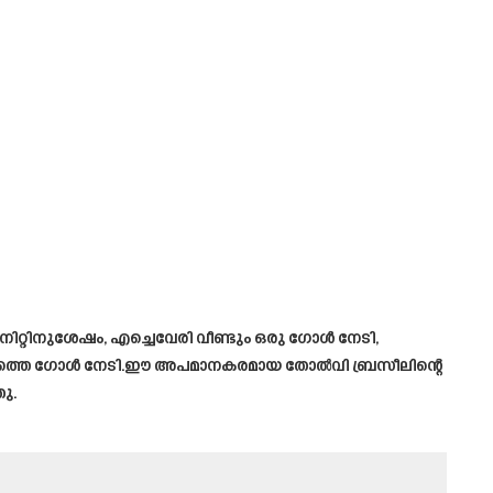
ിനിറ്റിനുശേഷം, എച്ചെവേരി വീണ്ടും ഒരു ഗോൾ നേടി,
ആറാമത്തെ ഗോൾ നേടി.ഈ അപമാനകരമായ തോൽവി ബ്രസീലിന്റെ
ു.