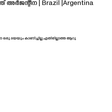
 അർജന്റീന | Brazil |Argentina
 ഒരു ദയയും കാണിച്ചില്ല.എതിരില്ലാത്ത ആറു