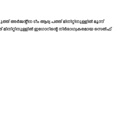
അർജന്റീന ടീം ആദ്യ പത്ത് മിനിറ്റിനുള്ളിൽ മൂന്ന്
് മിനിറ്റിനുള്ളിൽ ഇഗോറിന്റെ നിർഭാഗ്യകരമായ സെൽഫ്