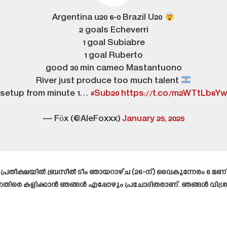
Argentina u20 6-0 Brazil U20
2 goals Echeverri
1 goal Subiabre
1 goal Ruberto
good 30 min cameo Mastantuono
River just produce too much talent
setup from minute 1…
#Sub20
https://t.co/m2WTtLb6Y
— Föx (@AleFoxxx)
January 25, 2025
ന പ്രതീക്ഷയിൽ ബ്രസീൽ ടീം ഞായറാഴ്ച (26-ന്) വൈകുന്നേരം 6
ിരെ കളിക്കാൻ ഞങ്ങൾ എപ്പോഴും പ്രചോദിതരാണ്. ഞങ്ങൾ വിശ്രമിക്ക