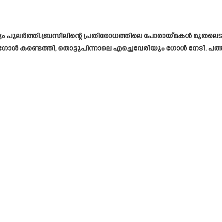
പുലർത്തി.ബ്രസീലിന്റെ പ്രതിരോധത്തിലെ പോരായ്മകൾ മുതലെടുത്ത് 
ഗോൾ കണ്ടെത്തി, തൊട്ടുപിന്നാലെ എച്ചെവേരിയും ഗോൾ നേടി. പത്ത