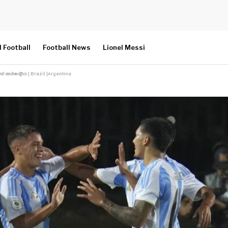
l Football
Football News
Lionel Messi
ഞ് അർജന്റീന | Brazil |Argentina