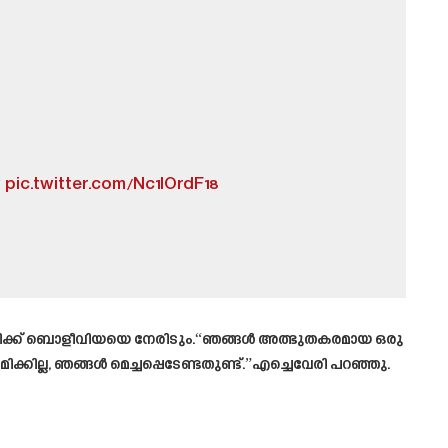
w
pic.twitter.com/Nc1lOrdF18
 മണിക്ക് ബൊളീവിയയെ നേരിടും.“ഞങ്ങൾ അത്ഭുതകരമായ ഒരു
ില്ല, ഞങ്ങൾ മെച്ചപ്പെടേണ്ടതുണ്ട്.”എച്ചെവേരി പറഞ്ഞു.