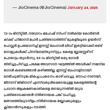
— JioCinema (@JioCinema)
January 24, 2025
72-ാം മിനിറ്റിൽ, നവോറം മഹേഷ് സിംഗ് നൽകിയ കോർണർ
കിക്ക് ഹിജാസി മഹർ പ്രതിരോധത്തിന് മുകളിലൂടെ ഉയർന്ന്
ഹെഡ്ഡർ ഉപയോഗിച്ച് ഈസ്റ്റ് ബംഗാൾ ലീഡ് ഇരട്ടിയാക്കി.രണ്ട്
ഗോളുകൾക്ക് പിന്നിലായിരുന്നിട്ടും, കേരള ബ്ലാസ്റ്റേഴ്‌സ്
പോരാട്ടം തുടർന്നു, 84-ാം മിനിറ്റിൽ ഒരു ഗോൾ
തിരിച്ചുപിടിച്ചു.പക്ഷേ അവസാന ഘട്ടത്തിൽ അവർക്ക് സമനില
ഗോൾ കണ്ടെത്താൻ കഴിഞ്ഞില്ല. ഈസ്റ്റ് ബംഗാളിനായി
ലാൽചുങ്നുങ്ക മികച്ച പ്രകടനം കാഴ്ചവച്ചു. നോഹ സദൗയി,
ജീസസ് ജിമിനസ് എന്നിവരുൾപ്പെടെയുള്ള കേരളത്തിന്റെ
പ്രധാന ആക്രമണകാരികളെ തടയുന്നതിൽ യുവ
പ്രതിരോധക്കാരൻ നിർണായക പങ്ക് വഹിച്ചു,
മത്സരത്തിലുടനീളം നിർണായക ബ്ലോക്കുകളും
ക്ലിയറൻസുകളും നടത്തി.