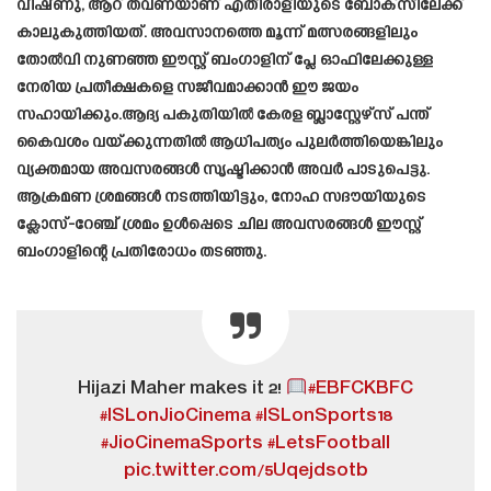
വിഷ്ണു, ആറ് തവണയാണ് എതിരാളിയുടെ ബോക്സിലേക്ക്
കാലുകുത്തിയത്. അവസാനത്തെ മൂന്ന് മത്സരങ്ങളിലും
തോൽവി നുണഞ്ഞ ഈസ്റ്റ് ബംഗാളിന് പ്ലേ ഓഫിലേക്കുള്ള
നേരിയ പ്രതീക്ഷകളെ സജീവമാക്കാൻ ഈ ജയം
സഹായിക്കും.ആദ്യ പകുതിയിൽ കേരള ബ്ലാസ്റ്റേഴ്‌സ് പന്ത്
കൈവശം വയ്ക്കുന്നതിൽ ആധിപത്യം പുലർത്തിയെങ്കിലും
വ്യക്തമായ അവസരങ്ങൾ സൃഷ്ടിക്കാൻ അവർ പാടുപെട്ടു.
ആക്രമണ ശ്രമങ്ങൾ നടത്തിയിട്ടും, നോഹ സദൗയിയുടെ
ക്ലോസ്-റേഞ്ച് ശ്രമം ഉൾപ്പെടെ ചില അവസരങ്ങൾ ഈസ്റ്റ്
ബംഗാളിന്റെ പ്രതിരോധം തടഞ്ഞു.
Hijazi Maher makes it 2!
#EBFCKBFC
#ISLonJioCinema
#ISLonSports18
#JioCinemaSports
#LetsFootball
pic.twitter.com/5Uqejdsotb