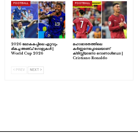
FOOTBALL
FOOTBALL
2026 ലോകകപ്പിലെ ഏറ്റവും
മഹാഭാരതത്തിലെ
മികച്ച അഞ്ച് ഗോളുകൾ |
കർണ്ണനെപ്പോലെയാണ്
World Cup 2026
ക്രിസ്റ്റ്യാനോ റൊണാൾഡോ |
Cristiano Ronaldo
PREV
NEXT