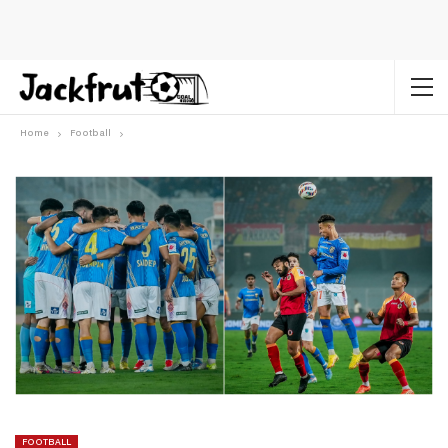
Home
Football
FOOTBALL