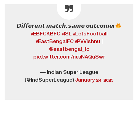
𝘿𝙞𝙛𝙛𝙚𝙧𝙚𝙣𝙩 𝙢𝙖𝙩𝙘𝙝, 𝙨𝙖𝙢𝙚 𝙤𝙪𝙩𝙘𝙤𝙢𝙚!
#EBFCKBFC
#ISL
#LetsFootball
#EastBengalFC
#PVVishnu
|
@eastbengal_fc
pic.twitter.com/n68NAQuSwr
— Indian Super League
(@IndSuperLeague)
January 24, 2025