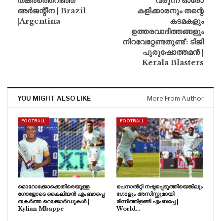
തകർത്തെറിഞ്ഞ്
വരുന്ന ഓരോ
അർജന്റീന | Brazil
കളിക്കാരനും തന്റെ
|Argentina
കടമകളും
ഉത്തരവാദിത്തങ്ങളും
നിറവേറ്റേണ്ടതുണ്ട്’: ടിജി
പുരുഷോത്തമൻ |
Kerala Blasters
YOU MIGHT ALSO LIKE
More From Author
FOOTBALL
FOOTBALL
മൊറോക്കോക്കെതിരെയുള്ള
പെനാൽറ്റി നഷ്ടപ്പെടുത്തിയെങ്കിലും
ഗോളോടെ കൈലിയൻ എംബാപ്പെ
ഗോളും അസിസ്റ്റുമായി
തകർത്ത റെക്കോർഡുകൾ |
മിന്നിത്തിളങ്ങി എംബപ്പേ |
Kylian Mbappe
World…