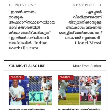
PREV POST
NEXT POST
‘‘ഇറാൻ മത്സരം
എപ്പോൾ
മറക്കുക,
വിരമിക്കണമെന്ന്
അഫ്ഗാനിസ്ഥാനെതിരായ
തീരുമാനിക്കാനുള്ള
ഭാവി മത്സരത്തിൽ
അവകാശം ലയണൽ
ശ്രദ്ധ കേന്ദ്രീകരിക്കുക’’
മെസ്സിക്ക് മാത്രമാണെന്ന്
: ഇന്ത്യൻ പരിശീലകൻ
ലയണൽ സ്കലോണി |
ഖാലിദ് ജമീൽ | Indian
Lionel Messi
Football Team
YOU MIGHT ALSO LIKE
More From Author
FOOTBALL
FOOTBALL
മൊറോക്കോക്കെതിരെയുള്ള
പെനാൽറ്റി നഷ്ടപ്പെടുത്തിയെങ്കിലും