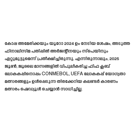
കോപ്പ അമേരിക്കയും യൂറോ 2024 ഉം നേടിയ ശേഷം, അടുത്ത
ഫിനാലിസിമ പതിപ്പിൽ അർജന്റീനയും സ്‌പെയിനും
ഏറ്റുമുട്ടുമെന്ന് പ്രതീക്ഷിച്ചിരുന്നു. എന്നിരുന്നാലും, 2025
ജൂൺ, ജൂലൈ മാസങ്ങളിൽ വിപുലീകരിച്ച ഫിഫ ക്ലബ്
ലോകകപ്പിനൊപ്പം CONMEBOL, UEFA ലോകകപ്പ് യോഗ്യതാ
മത്സരങ്ങളും ഉൾപ്പെടുന്ന തിരക്കേറിയ കലണ്ടർ കാരണം
മത്സരം ഷെഡ്യൂൾ ചെയ്യാൻ സാധിച്ചില്ല.