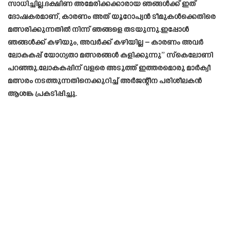
സാധിച്ചില്ല.ദക്ഷിണ അമേരിക്കക്കാരായ ഞങ്ങൾക്ക് ഇത്
ദോഷകരമാണ്, കാരണം അത് യൂറോപ്യൻ ടീമുകൾക്കെതിരെ
മത്സരിക്കുന്നതിൽ നിന്ന് ഞങ്ങളെ തടയുന്നു.ഇപ്പോൾ
ഞങ്ങൾക്ക് കഴിയും, അവർക്ക് കഴിയില്ല – കാരണം അവർ
ലോകകപ്പ് യോഗ്യതാ മത്സരങ്ങൾ കളിക്കുന്നു” സ്കെലോണി
പറഞ്ഞു.ലോകകപ്പിന് വളരെ അടുത്ത് ഇത്തരമൊരു മാർക്വീ
മത്സരം നടത്തുന്നതിനെക്കുറിച്ച് അർജന്റീന പരിശീലകൻ
ആശങ്ക പ്രകടിപ്പിച്ചു.