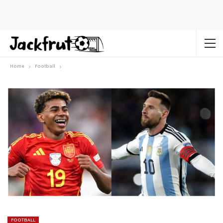
Home
Football
FOOTBALL