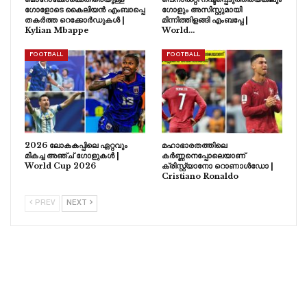
ഗോളോടെ കൈലിയൻ എംബാപ്പെ
ഗോളും അസിസ്റ്റുമായി
തകർത്ത റെക്കോർഡുകൾ |
മിന്നിത്തിളങ്ങി എംബപ്പേ |
Kylian Mbappe
World…
FOOTBALL
FOOTBALL
2026 ലോകകപ്പിലെ ഏറ്റവും
മഹാഭാരതത്തിലെ
മികച്ച അഞ്ച് ഗോളുകൾ |
കർണ്ണനെപ്പോലെയാണ്
World Cup 2026
ക്രിസ്റ്റ്യാനോ റൊണാൾഡോ |
Cristiano Ronaldo
PREV
NEXT