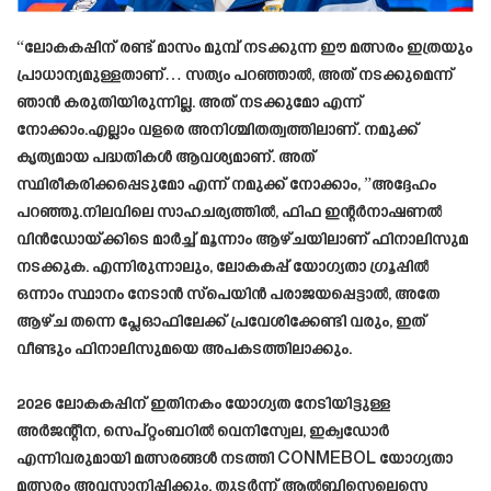
“ലോകകപ്പിന് രണ്ട് മാസം മുമ്പ് നടക്കുന്ന ഈ മത്സരം ഇത്രയും
പ്രാധാന്യമുള്ളതാണ്… സത്യം പറഞ്ഞാൽ, അത് നടക്കുമെന്ന്
ഞാൻ കരുതിയിരുന്നില്ല. അത് നടക്കുമോ എന്ന്
നോക്കാം.എല്ലാം വളരെ അനിശ്ചിതത്വത്തിലാണ്. നമുക്ക്
കൃത്യമായ പദ്ധതികൾ ആവശ്യമാണ്. അത്
സ്ഥിരീകരിക്കപ്പെടുമോ എന്ന് നമുക്ക് നോക്കാം, ”അദ്ദേഹം
പറഞ്ഞു.നിലവിലെ സാഹചര്യത്തിൽ, ഫിഫ ഇന്റർനാഷണൽ
വിൻഡോയ്ക്കിടെ മാർച്ച് മൂന്നാം ആഴ്ചയിലാണ് ഫിനാലിസുമ
നടക്കുക. എന്നിരുന്നാലും, ലോകകപ്പ് യോഗ്യതാ ഗ്രൂപ്പിൽ
ഒന്നാം സ്ഥാനം നേടാൻ സ്പെയിൻ പരാജയപ്പെട്ടാൽ, അതേ
ആഴ്ച തന്നെ പ്ലേഓഫിലേക്ക് പ്രവേശിക്കേണ്ടി വരും, ഇത്
വീണ്ടും ഫിനാലിസുമയെ അപകടത്തിലാക്കും.
2026 ലോകകപ്പിന് ഇതിനകം യോഗ്യത നേടിയിട്ടുള്ള
അർജന്റീന, സെപ്റ്റംബറിൽ വെനിസ്വേല, ഇക്വഡോർ
എന്നിവരുമായി മത്സരങ്ങൾ നടത്തി CONMEBOL യോഗ്യതാ
മത്സരം അവസാനിപ്പിക്കും. തുടർന്ന് ആൽബിസെലെസ്റ്റെ