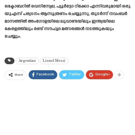
ഒക്ടോബറിൽ വെനിസ്വേല, പ്യൂർട്ടോ റിക്കോ എന്നിവരുമായി ഒരു
യുഎസ് പര്യടനം ആസൂത്രണം ചെയ്യുന്നു, തുടർന്ന് നവംബർ
മാസത്തിൽ അംഗോളയിലെ ലുവാണ്ടയിലും ഇന്ത്യയിലെ
കേരളത്തിലും രണ്ട് സൗഹൃദ മത്സരങ്ങൾ നടത്തുകയും
ചെയ്യും.
Argentina
Lionel Messi
Facebook
Twitter
Google+
Share