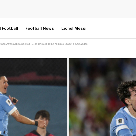
l Football
Football News
Lionel Messi
ചിലിയെ കീഴടക്കി ഇക്വഡോർ : പരാഗ്വേക്കെതിരെ വിജയവുമായി കൊളംബിയ