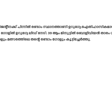
ന്റീനക്ക് പിന്നിൽ രണ്ടാം സ്ഥാനത്താണി ഉറുഗ്വേ.ഐതിഹാസികമായ 
ഗോളിൽ ഉറുഗ്വേ ലീഡ് നേടി. 39 ആം മിനുട്ടിൽ ബൊളീവിയൻ താരം ഗബ
ും മത്സരത്തിലെ തന്റെ രണ്ടാം ഗോളും കൂട്ടിച്ചേർത്തു.