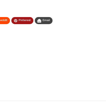
eddIt
Pinterest
Email