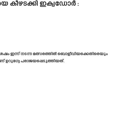
യെ കീഴടക്കി ഇക്വഡോർ :
േഷം ഇന്ന് നടന്ന മത്സരത്തിൽ ബൊളീവിയക്കെതിരെയും
് ഉറുഗ്വേ പരാജയപ്പെടുത്തിയത്.