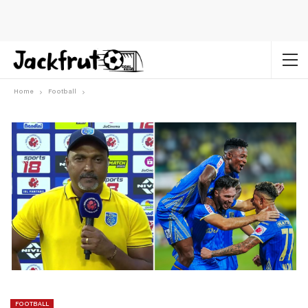
Home
Football
FOOTBALL