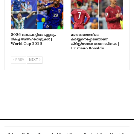
2026 ലോകകപ്പിലെ ഏറ്റവും
മഹാഭാരതത്തിലെ
മികച്ച അഞ്ച് ഗോളുകൾ |
കർണ്ണനെപ്പോലെയാണ്
World Cup 2026
ക്രിസ്റ്റ്യാനോ റൊണാൾഡോ |
Cristiano Ronaldo
PREV
NEXT