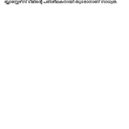
ബ്ലാസ്റ്റേഴ്‌സ് ടീമിന്റെ പരിശീലകനായി തുടരാനാണ് സാധ്യത.