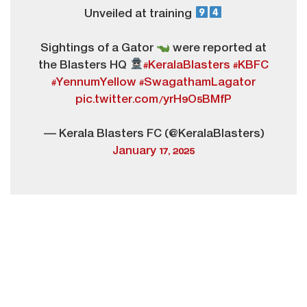
Unveiled at training
Sightings of a Gator
were reported at
the Blasters HQ
#KeralaBlasters
#KBFC
#YennumYellow
#SwagathamLagator
pic.twitter.com/yrH9O5BMfP
— Kerala Blasters FC (@KeralaBlasters)
January 17, 2025