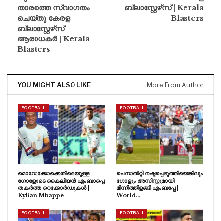
താരത്തെ സ്വാഗതം
ബ്ലാസ്റ്റേഴ്‌സ് | Kerala
ചെയ്‌തു കേരള
Blasters
ബ്ലാസ്റ്റേഴ്‌സ്
ആരാധകർ | Kerala
Blasters
YOU MIGHT ALSO LIKE
More From Author
FOOTBALL
FOOTBALL
മൊറോക്കോക്കെതിരെയുള്ള
പെനാൽറ്റി നഷ്ടപ്പെടുത്തിയെങ്കിലും
ഗോളോടെ കൈലിയൻ എംബാപ്പെ
ഗോളും അസിസ്റ്റുമായി
തകർത്ത റെക്കോർഡുകൾ |
മിന്നിത്തിളങ്ങി എംബപ്പേ |
Kylian Mbappe
World…
FOOTBALL
FOOTBALL