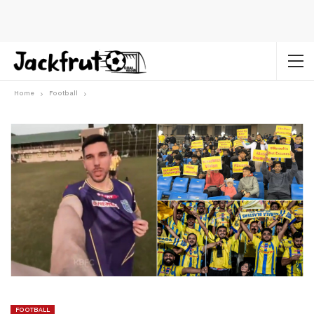
Home
Football
FOOTBALL