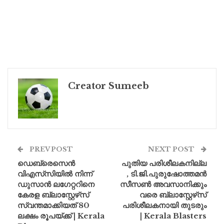
Creator Sumeeb
PREV POST
NEXT POST
ഡെബ്രെസെൻ
പുതിയ പരിശീലകനില്ല
വി‌എസ്‌സിയിൽ നിന്ന്
, ടി.ജി.പുരുഷോത്തമൻ
ഡുസാൻ ലഗേറ്ററിനെ
സീസൺ അവസാനിക്കും
കേരള ബ്ലാസ്റ്റേഴ്‌സ്
വരെ ബ്ലാസ്റ്റേഴ്‌സ്
സ്വന്തമാക്കിയത് 80
പരിശീലകനായി തുടരും
ലക്ഷം രൂപയ്ക്ക് | Kerala
| Kerala Blasters