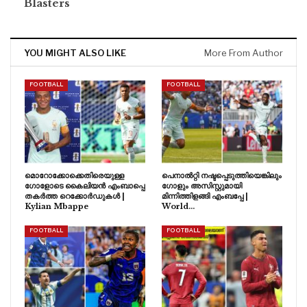
Blasters
YOU MIGHT ALSO LIKE
More From Author
FOOTBALL
FOOTBALL
മൊറോക്കോക്കെതിരെയുള്ള
പെനാൽറ്റി നഷ്ടപ്പെടുത്തിയെങ്കിലും
ഗോളോടെ കൈലിയൻ എംബാപ്പെ
ഗോളും അസിസ്റ്റുമായി
തകർത്ത റെക്കോർഡുകൾ |
മിന്നിത്തിളങ്ങി എംബപ്പേ |
Kylian Mbappe
World…
FOOTBALL
FOOTBALL