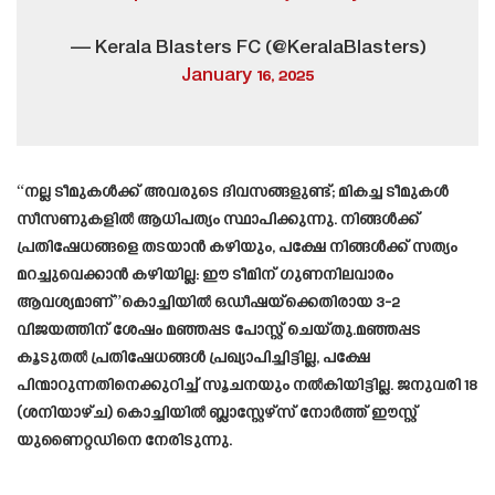
— Kerala Blasters FC (@KeralaBlasters)
January 16, 2025
“നല്ല ടീമുകൾക്ക് അവരുടെ ദിവസങ്ങളുണ്ട്; മികച്ച ടീമുകൾ
സീസണുകളിൽ ആധിപത്യം സ്ഥാപിക്കുന്നു. നിങ്ങൾക്ക്
പ്രതിഷേധങ്ങളെ തടയാൻ കഴിയും, പക്ഷേ നിങ്ങൾക്ക് സത്യം
മറച്ചുവെക്കാൻ കഴിയില്ല: ഈ ടീമിന് ഗുണനിലവാരം
ആവശ്യമാണ്”കൊച്ചിയിൽ ഒഡീഷയ്‌ക്കെതിരായ 3-2
വിജയത്തിന് ശേഷം മഞ്ഞപ്പട പോസ്റ്റ് ചെയ്തു.മഞ്ഞപ്പട
കൂടുതൽ പ്രതിഷേധങ്ങൾ പ്രഖ്യാപിച്ചിട്ടില്ല, പക്ഷേ
പിന്മാറുന്നതിനെക്കുറിച്ച് സൂചനയും നൽകിയിട്ടില്ല. ജനുവരി 18
(ശനിയാഴ്ച) കൊച്ചിയിൽ ബ്ലാസ്റ്റേഴ്സ് നോർത്ത് ഈസ്റ്റ്
യുണൈറ്റഡിനെ നേരിടുന്നു.