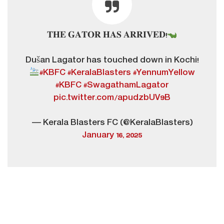
𝐓𝐇𝐄 𝐆𝐀𝐓𝐎𝐑 𝐇𝐀𝐒 𝐀𝐑𝐑𝐈𝐕𝐄𝐃!
Dušan Lagator has touched down in Kochi!
#KBFC
#KeralaBlasters
#YennumYellow
#KBFC
#SwagathamLagator
pic.twitter.com/apudzbUV9B
— Kerala Blasters FC (@KeralaBlasters)
January 16, 2025