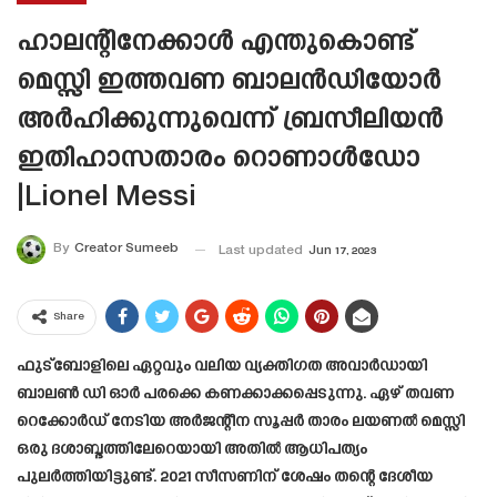
ഹാലന്റിനേക്കാൾ എന്തുകൊണ്ട്
മെസ്സി ഇത്തവണ ബാലൻഡിയോർ
അർഹിക്കുന്നുവെന്ന് ബ്രസീലിയൻ
ഇതിഹാസതാരം റൊണാൾഡോ
|Lionel Messi
By
Creator Sumeeb
Last updated
Jun 17, 2023
Share
ഫുട്ബോളിലെ ഏറ്റവും വലിയ വ്യക്തിഗത അവാർഡായി
ബാലൺ ഡി ഓർ പരക്കെ കണക്കാക്കപ്പെടുന്നു. ഏഴ് തവണ
റെക്കോർഡ് നേടിയ അർജന്റീന സൂപ്പർ താരം ലയണൽ മെസ്സി
ഒരു ദശാബ്ദത്തിലേറെയായി അതിൽ ആധിപത്യം
പുലർത്തിയിട്ടുണ്ട്. 2021 സീസണിന് ശേഷം തന്റെ ദേശീയ