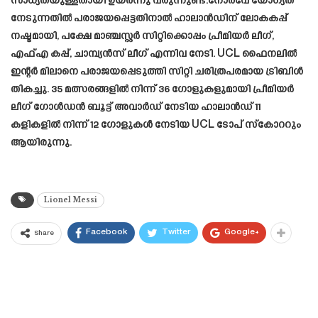
സാധ്യതയുള്ളതായി ഉയർന്നു വരുന്നുണ്ട്.നോർവേ യോഗ്യത
നേടുന്നതിൽ പരാജയപ്പെട്ടതിനാൽ ഹാലാൻഡിന് ലോകകപ്പ്
നഷ്ടമായി, പക്ഷേ മാഞ്ചസ്റ്റർ സിറ്റിക്കൊപ്പം പ്രീമിയർ ലീഗ്,
എഫ്എ കപ്പ്, ചാമ്പ്യൻസ് ലീഗ് എന്നിവ നേടി. UCL ഫൈനലിൽ
ഇന്റർ മിലാനെ പരാജയപ്പെടുത്തി സിറ്റി ചരിത്രപരമായ ട്രിബിൾ
തികച്ചു. 35 മത്സരങ്ങളിൽ നിന്ന് 36 ഗോളുകളുമായി പ്രീമിയർ
ലീഗ് ഗോൾഡൻ ബൂട്ട് അവാർഡ് നേടിയ ഹാലാൻഡ് 11
കളികളിൽ നിന്ന് 12 ഗോളുകൾ നേടിയ UCL ടോപ് സ്‌കോററും
ആയിരുന്നു.
Lionel Messi
Facebook
Twitter
Google+
Share