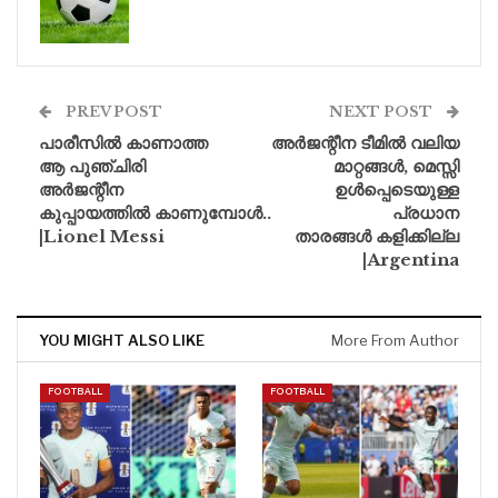
PREV POST
NEXT POST
പാരീസിൽ കാണാത്ത
അർജന്റീന ടീമിൽ വലിയ
ആ പുഞ്ചിരി
മാറ്റങ്ങൾ, മെസ്സി
അർജന്റീന
ഉൾപ്പെടെയുള്ള
കുപ്പായത്തിൽ കാണുമ്പോൾ..
പ്രധാന
|Lionel Messi
താരങ്ങൾ കളിക്കില്ല
|Argentina
YOU MIGHT ALSO LIKE
More From Author
FOOTBALL
FOOTBALL