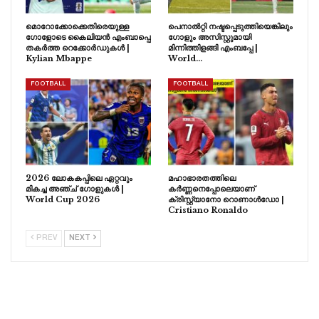
മൊറോക്കോക്കെതിരെയുള്ള
പെനാൽറ്റി നഷ്ടപ്പെടുത്തിയെങ്കിലും
ഗോളോടെ കൈലിയൻ എംബാപ്പെ
ഗോളും അസിസ്റ്റുമായി
തകർത്ത റെക്കോർഡുകൾ |
മിന്നിത്തിളങ്ങി എംബപ്പേ |
Kylian Mbappe
World…
FOOTBALL
FOOTBALL
2026 ലോകകപ്പിലെ ഏറ്റവും
മഹാഭാരതത്തിലെ
മികച്ച അഞ്ച് ഗോളുകൾ |
കർണ്ണനെപ്പോലെയാണ്
World Cup 2026
ക്രിസ്റ്റ്യാനോ റൊണാൾഡോ |
Cristiano Ronaldo
PREV
NEXT