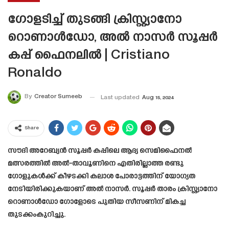
ഗോളടിച്ച് തുടങ്ങി ക്രിസ്റ്റ്യാനോ
റൊണാൾഡോ, അൽ നാസർ സൂപ്പർ
കപ്പ് ഫൈനലിൽ | Cristiano
Ronaldo
By
Creator Sumeeb
Last updated
Aug 15, 2024
Share
സൗദി അറേബ്യൻ സൂപ്പർ കപ്പിലെ ആദ്യ സെമിഫൈനൽ
മത്സരത്തിൽ അൽ-താവൂണിനെ എതിരില്ലാത്ത രണ്ടു
ഗോളുകൾക്ക് കീഴടക്കി കലാശ പോരാട്ടത്തിന് യോഗ്യത
നേടിയിരിക്കുകയാണ് അൽ നാസർ. സൂപ്പർ താരം ക്രിസ്റ്റ്യാനോ
റൊണാൾഡോ ഗോളോടെ പുതിയ സീസണിന് മികച്ച
തുടക്കംകുറിച്ചു.