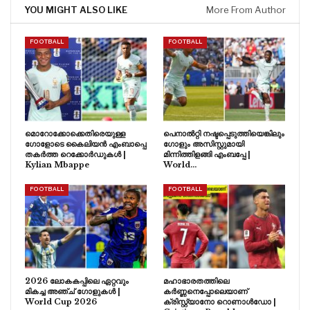
YOU MIGHT ALSO LIKE
More From Author
FOOTBALL
FOOTBALL
മൊറോക്കോക്കെതിരെയുള്ള
പെനാൽറ്റി നഷ്ടപ്പെടുത്തിയെങ്കിലും
ഗോളോടെ കൈലിയൻ എംബാപ്പെ
ഗോളും അസിസ്റ്റുമായി
തകർത്ത റെക്കോർഡുകൾ |
മിന്നിത്തിളങ്ങി എംബപ്പേ |
Kylian Mbappe
World…
FOOTBALL
FOOTBALL
2026 ലോകകപ്പിലെ ഏറ്റവും
മഹാഭാരതത്തിലെ
മികച്ച അഞ്ച് ഗോളുകൾ |
കർണ്ണനെപ്പോലെയാണ്
World Cup 2026
ക്രിസ്റ്റ്യാനോ റൊണാൾഡോ |