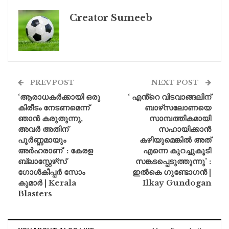
Creator Sumeeb
PREV POST
NEXT POST
‘ആരാധകർക്കായി ഒരു
‘ എൻ്റെ വിടവാങ്ങലിന്
കിരീടം നേടണമെന്ന്
ബാഴ്‌സലോണയെ
ഞാൻ കരുതുന്നു,
സാമ്പത്തികമായി
അവർ അതിന്
സഹായിക്കാൻ
പൂർണ്ണമായും
കഴിയുമെങ്കിൽ അത്
അർഹരാണ്’ : കേരള
എന്നെ കുറച്ചുകൂടി
ബ്ലാസ്റ്റേഴ്‌സ്
സങ്കടപ്പെടുത്തുന്നു’ :
ഗോൾകീപ്പർ സോം
ഇൽകെ ഗുണ്ടോഗൻ |
കുമാർ | Kerala
Ilkay Gundogan
Blasters