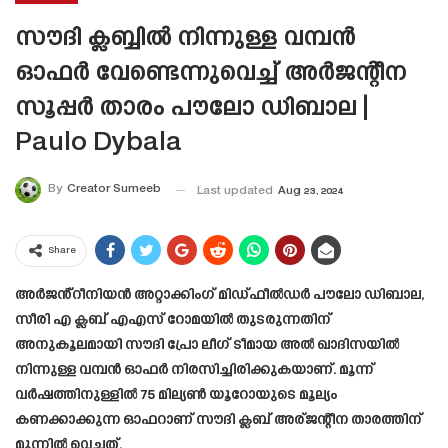
സൗദി ക്ലബ്ബിൽ നിന്നുള്ള വമ്പൻ
ഓഫർ വേണ്ടെന്നുവെച്ച് അർജന്റീന
സൂപ്പർ താരം പൗലോ ഡിബാല |
Paulo Dybala
By
Creator Sumeeb
Last updated
Aug 23, 2024
Share
അർജൻ്റീനിയൻ അറ്റാക്കിംഗ് മിഡ്ഫീൽഡർ പൗലോ ഡിബാല,
സീരി എ ക്ലബ് എഎസ് റോമയിൽ തുടരുന്നതിന്
അനുകൂലമായി സൗദി പ്രോ ലീഗ് ടീമായ അൽ ഖാദിസയിൽ
നിന്നുള്ള വമ്പൻ ഓഫർ നിരസിച്ചിരിക്കുകയാണ്. മൂന്ന്
വർഷത്തിനുള്ളിൽ 75 മില്യൺ യൂറോയുടെ മൂല്യം
കണക്കാക്കുന്ന ഓഫറാണ് സൗദി ക്ലബ് അര്ജന്റീന താരത്തിന്
മുന്നിൽ വെച്ചത്.