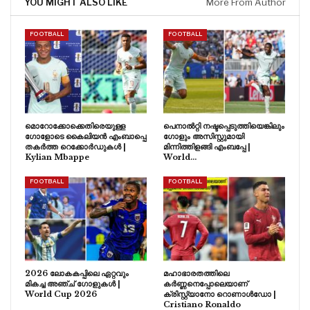
YOU MIGHT ALSO LIKE
More From Author
FOOTBALL
FOOTBALL
മൊറോക്കോക്കെതിരെയുള്ള
പെനാൽറ്റി നഷ്ടപ്പെടുത്തിയെങ്കിലും
ഗോളോടെ കൈലിയൻ എംബാപ്പെ
ഗോളും അസിസ്റ്റുമായി
തകർത്ത റെക്കോർഡുകൾ |
മിന്നിത്തിളങ്ങി എംബപ്പേ |
Kylian Mbappe
World…
FOOTBALL
FOOTBALL
2026 ലോകകപ്പിലെ ഏറ്റവും
മഹാഭാരതത്തിലെ
മികച്ച അഞ്ച് ഗോളുകൾ |
കർണ്ണനെപ്പോലെയാണ്
World Cup 2026
ക്രിസ്റ്റ്യാനോ റൊണാൾഡോ |
Cristiano Ronaldo