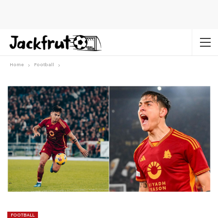
Home
Football
FOOTBALL