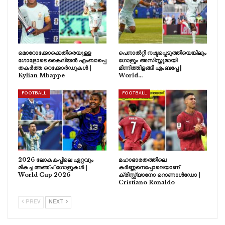
മൊറോക്കോക്കെതിരെയുള്ള
പെനാൽറ്റി നഷ്ടപ്പെടുത്തിയെങ്കിലും
ഗോളോടെ കൈലിയൻ എംബാപ്പെ
ഗോളും അസിസ്റ്റുമായി
തകർത്ത റെക്കോർഡുകൾ |
മിന്നിത്തിളങ്ങി എംബപ്പേ |
Kylian Mbappe
World…
FOOTBALL
FOOTBALL
2026 ലോകകപ്പിലെ ഏറ്റവും
മഹാഭാരതത്തിലെ
മികച്ച അഞ്ച് ഗോളുകൾ |
കർണ്ണനെപ്പോലെയാണ്
World Cup 2026
ക്രിസ്റ്റ്യാനോ റൊണാൾഡോ |
Cristiano Ronaldo
PREV
NEXT