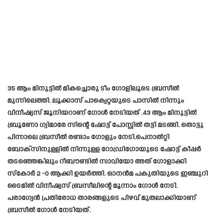
35 ആം മിനുട്ടിൽ മികച്ചൊരു ടീം ഗോളിലൂടെ ബ്രസീൽ
മുന്നിലെത്തി. ലൂക്കാസ് പാക്വെറ്റയുടെ പാസിൽ നിന്നും
വിനീഷ്യസ് ജൂനിയറാണ് ഗോൾ നേടിയത് .43 ആം മിനുട്ടിൽ
ബ്രൂണോ ഗ്വിമാരേ സിന്റെ ഷോട്ട് പോസ്റ്റിൽ തട്ടി മടങ്ങി. തൊട്ടു
പിന്നാലെ ബ്രസീൽ രണ്ടാം ഗോളും നേടി.പെനാൽറ്റി
ബോക്‌സിനുള്ളിൽ നിന്നുള്ള റോഡ്രിഗോയുടെ ഷോട്ട് കീപ്പർ
തടഞ്ഞെങ്കിലും റീബൗണ്ടിൽ സാവിയോ അത് ഗോളാക്കി
സ്കോർ 2 -0 ആക്കി ഉയർത്തി. ഓനൻമ പകുതിയുടെ ഇഞ്ചുറി
ടൈമിൽ വിനീഷ്യസ് ബ്രസീലിന്റെ മൂന്നാം ഗോൾ നേടി.
പരാഗ്വേൻ പ്രതിരോധ താരങ്ങളുടെ പിഴവ് മുതലാക്കിയാണ്
ബ്രസീൽ ഗോൾ നേടിയത്.