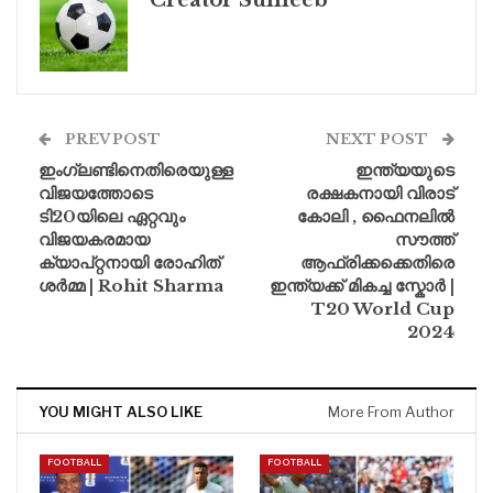
PREV POST
NEXT POST
ഇംഗ്ലണ്ടിനെതിരെയുള്ള
ഇന്ത്യയുടെ
വിജയത്തോടെ
രക്ഷകനായി വിരാട്
ടി20യിലെ ഏറ്റവും
കോലി , ഫൈനലിൽ
വിജയകരമായ
സൗത്ത്
ക്യാപ്റ്റനായി രോഹിത്
ആഫ്രിക്കക്കെതിരെ
ശർമ്മ | Rohit Sharma
ഇന്ത്യക്ക് മികച്ച സ്കോർ |
T20 World Cup
2024
YOU MIGHT ALSO LIKE
More From Author
FOOTBALL
FOOTBALL