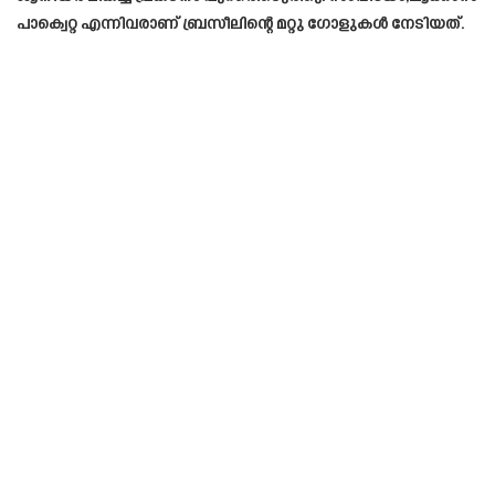
പാക്വെറ്റ എന്നിവരാണ് ബ്രസീലിന്റെ മറ്റു ഗോളുകൾ നേടിയത്.