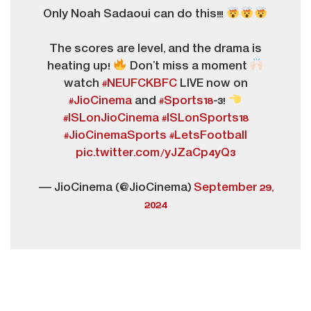
Only Noah Sadaoui can do this!!!
The scores are level, and the drama is
heating up!
Don’t miss a moment
watch
#NEUFCKBFC
LIVE now on
#JioCinema
and
#Sports18
-3!
#ISLonJioCinema
#ISLonSports18
#JioCinemaSports
#LetsFootball
pic.twitter.com/yJZaCp4yQ3
— JioCinema (@JioCinema)
September 29,
2024