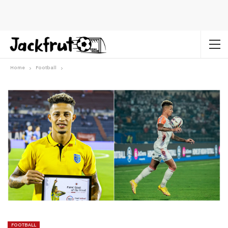
Home
Football
FOOTBALL