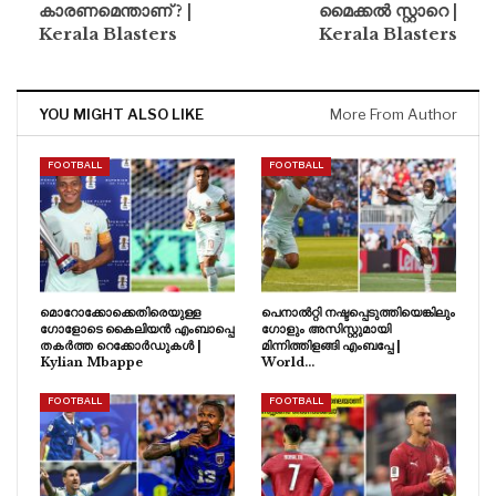
കാരണമെന്താണ് ? |
മൈക്കൽ സ്റ്റാറെ |
Kerala Blasters
Kerala Blasters
YOU MIGHT ALSO LIKE
More From Author
FOOTBALL
FOOTBALL
മൊറോക്കോക്കെതിരെയുള്ള
പെനാൽറ്റി നഷ്ടപ്പെടുത്തിയെങ്കിലും
ഗോളോടെ കൈലിയൻ എംബാപ്പെ
ഗോളും അസിസ്റ്റുമായി
തകർത്ത റെക്കോർഡുകൾ |
മിന്നിത്തിളങ്ങി എംബപ്പേ |
Kylian Mbappe
World…
FOOTBALL
FOOTBALL