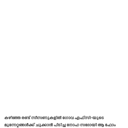
കഴിഞ്ഞ രണ്ട് സീസണുകളിൽ ഗോവ എഫ്സി-യുടെ
മുന്നേറ്റങ്ങൾക്ക് ചുക്കാൻ പിടിച്ച നോഹ സദോയി ആ ഫോം