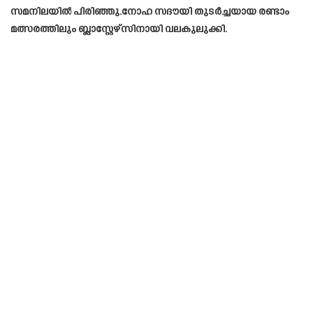
സമനിലയിൽ പിരിഞ്ഞു.നോഹ സദൗയി തുടർച്ചയായ രണ്ടാം
മത്സരത്തിലും ബ്ലാസ്റ്റേഴ്സിനായി വലകുലുക്കി.