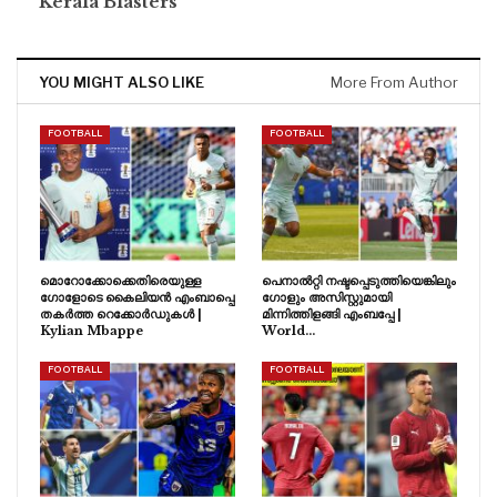
Kerala Blasters
YOU MIGHT ALSO LIKE
More From Author
FOOTBALL
FOOTBALL
മൊറോക്കോക്കെതിരെയുള്ള
പെനാൽറ്റി നഷ്ടപ്പെടുത്തിയെങ്കിലും
ഗോളോടെ കൈലിയൻ എംബാപ്പെ
ഗോളും അസിസ്റ്റുമായി
തകർത്ത റെക്കോർഡുകൾ |
മിന്നിത്തിളങ്ങി എംബപ്പേ |
Kylian Mbappe
World…
FOOTBALL
FOOTBALL