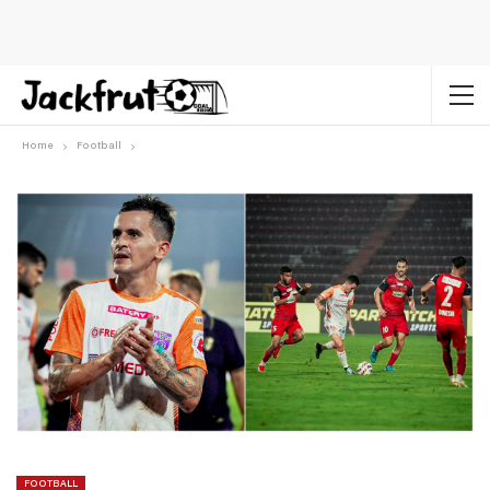
Home
Football
FOOTBALL