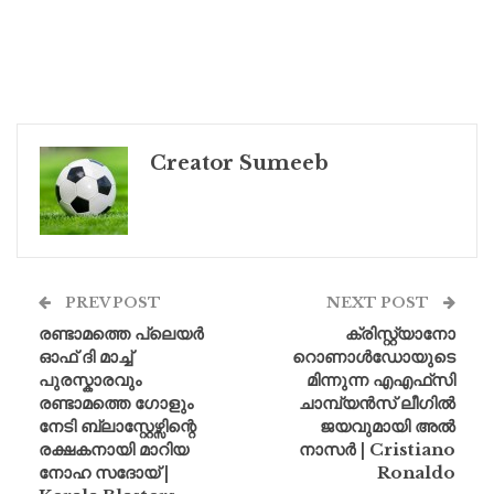
Creator Sumeeb
PREV POST
NEXT POST
രണ്ടാമത്തെ പ്ലെയർ
ക്രിസ്റ്റ്യാനോ
ഓഫ് ദി മാച്ച്
റൊണാൾഡോയുടെ
പുരസ്കാരവും
മിന്നുന്ന എഎഫ്‌സി
രണ്ടാമത്തെ ഗോളും
ചാമ്പ്യൻസ് ലീഗിൽ
നേടി ബ്ലാസ്റ്റേഴ്സിന്റെ
ജയവുമായി അൽ
രക്ഷകനായി മാറിയ
നാസർ | Cristiano
നോഹ സദോയ് |
Ronaldo