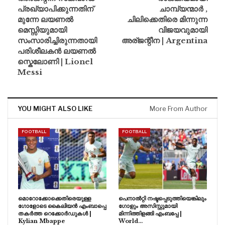
പ്രഖ്യാപിക്കുന്നതിന്
ചാമ്പ്യന്മാർ ,
മുന്നേ ലയണൽ
ചിലിക്കെതിരെ മിന്നുന്ന
മെസ്സിയുമായി
വിജയവുമായി
സംസാരിച്ചിരുന്നതായി
അര്ജന്റീന | Argentina
പരിശീലകൻ ലയണൽ
സ്കെലോണി | Lionel
Messi
YOU MIGHT ALSO LIKE
More From Author
FOOTBALL
FOOTBALL
മൊറോക്കോക്കെതിരെയുള്ള
പെനാൽറ്റി നഷ്ടപ്പെടുത്തിയെങ്കിലും
ഗോളോടെ കൈലിയൻ എംബാപ്പെ
ഗോളും അസിസ്റ്റുമായി
തകർത്ത റെക്കോർഡുകൾ |
മിന്നിത്തിളങ്ങി എംബപ്പേ |
Kylian Mbappe
World…