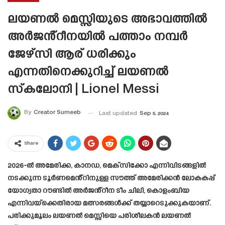
ലയണൽ മെസ്സിയുടെ അഭാവത്തിൽ
അർജൻ്റീനയിൽ പത്താം നമ്പർ
ജേഴ്സി ആര് ധരിക്കും
എന്നതിനെക്കുറിച്ച് ലയണൽ
സ്‌കലോനി | Lionel Messi
By
Creator Sumeeb
Last updated
Sep 5, 2024
Share
2026-ൽ അമേരിക്ക, കാനഡ, മെക്‌സിക്കോ എന്നിവിടങ്ങളിൽ
നടക്കുന്ന ടൂർണമെൻ്റിനുള്ള സൗത്ത് അമേരിക്കൻ ലോകകപ്പ്
യോഗ്യതാ റൗണ്ടിൽ അർജൻ്റീന ടീം ചിലി, കൊളംബിയ
എന്നിവയ്‌ക്കെതിരായ മത്സരങ്ങൾക്ക് തയ്യാറെടുക്കുകയാണ്.
പരിക്കുമൂലം ലയണൽ മെസ്സിയെ പരിശീലകൻ ലയണൽ