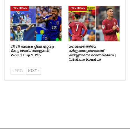
FOOTBALL
FOOTBALL
2026 ലോകകപ്പിലെ ഏറ്റവും
മഹാഭാരതത്തിലെ
മികച്ച അഞ്ച് ഗോളുകൾ |
കർണ്ണനെപ്പോലെയാണ്
World Cup 2026
ക്രിസ്റ്റ്യാനോ റൊണാൾഡോ |
Cristiano Ronaldo
PREV
NEXT