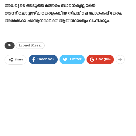
അവരുടെ അടുത്ത മത്സരം ബാരൻക്വില്ലയിൽ
ആണ്.ചൊവ്വാഴ്ച കൊളംബിയ നിലവിലെ ലോകകപ്പ് കോപ്പ
അമേരിക്ക ചാമ്പ്യൻമാർക്ക് ആതിഥേയത്വം വഹിക്കും.
Lionel Messi
Facebook
Twitter
Google+
Share