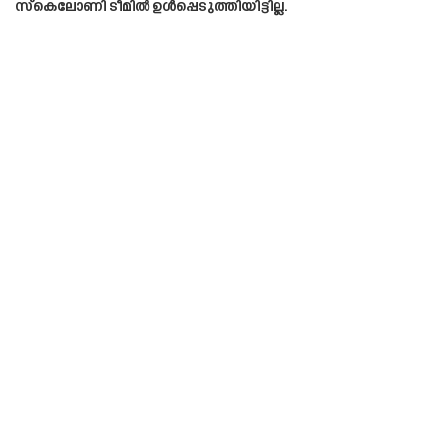
സ്കെലോണി ടീമിൽ ഉൾപ്പെടുത്തിയിട്ടില്ല.