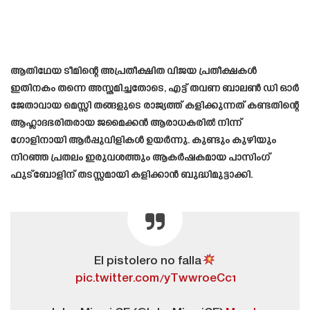
ആതിഥേയ ടീമിന്റെ അപ്രതീക്ഷിത വിജയ പ്രതീക്ഷകൾ
ഇതിനകം തന്നെ അസ്തമിച്ചതോടെ, എട്ട് തവണ ബാലൺ ഡി ഓർ
ജേതാവായ മെസ്സി തങ്ങളുടെ രാജ്യത്ത് കളിക്കുന്നത് കണ്ടതിന്റെ
ആഹ്ലാദഭരിതരായ ജമൈക്കൻ ആരാധകരിൽ നിന്ന്
ഗോളിനായി ആർപ്പുവിളികൾ ഉയർന്നു. കുണ്ടും കുഴിയും
നിറഞ്ഞ പ്രതലം ഇരുവശത്തും ആകർഷകമായ പാസിംഗ്
ഫുട്ബോളിന് തടസ്സമായി കളിക്കാൻ ബുദ്ധിമുട്ടാക്കി.
El pistolero no falla
pic.twitter.com/yTwwroeCc1