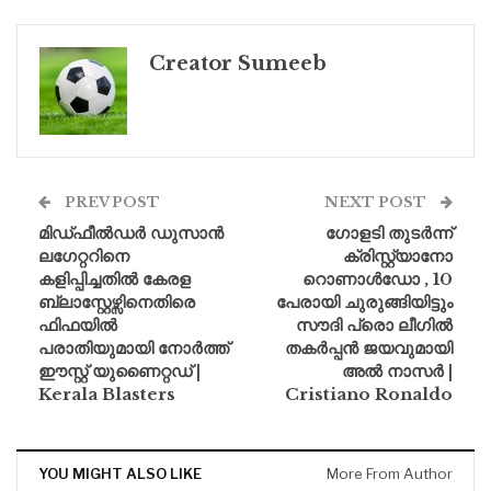
Creator Sumeeb
PREV POST
NEXT POST
മിഡ്ഫീൽഡർ ഡുസാൻ
ഗോളടി തുടർന്ന്
ലഗേറ്ററിനെ
ക്രിസ്റ്റ്യാനോ
കളിപ്പിച്ചതിൽ കേരള
റൊണാൾഡോ , 10
ബ്ലാസ്റ്റേഴ്സിനെതിരെ
പേരായി ചുരുങ്ങിയിട്ടും
ഫിഫയിൽ
സൗദി പ്രൊ ലീഗിൽ
പരാതിയുമായി നോർത്ത്
തകർപ്പൻ ജയവുമായി
ഈസ്റ്റ് യുണൈറ്റഡ് |
അൽ നാസർ |
Kerala Blasters
Cristiano Ronaldo
YOU MIGHT ALSO LIKE
More From Author