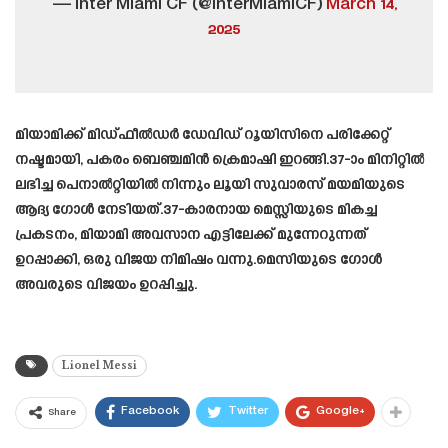
— Inter Miami CF (@InterMiamiCF)
March 14,
2025
മിയാമിക്ക് മിഡ്ഫീൽഡർ ഡേവിഡ് റൂയിസിനെ പരിക്കേറ്റ്
നഷ്ടമായി, പകരം ബെഞ്ചമിൻ ക്രെമാഷി ഇറങ്ങി.37-ാം മിനിറ്റിൽ
ലഭിച്ച പെനാൽറ്റിയിൽ നിന്നും ലൂയി സുവാരസ് മയമിയുടെ
ആദ്യ ഗോൾ നേടിയത്.37-കാരനായ മെസ്സിയുടെ മികച്ച
പ്രകടനം, മിയാമി അവസാന എട്ടിലേക്ക് മുന്നേറുന്നത്
ഉറപ്പാക്കി, ഒരു വിജയ നിമിഷം വന്നു.മെസിയുടെ ഗോൾ
അവരുടെ വിജയം ഉറപ്പിച്ചു.
Lionel Messi
Facebook
Twitter
Google+
Share