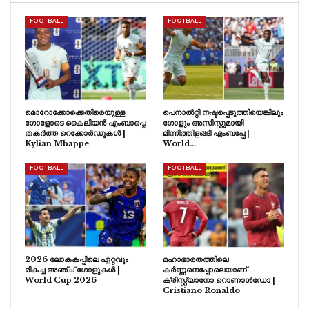
FOOTBALL
FOOTBALL
മൊറോക്കോക്കെതിരെയുള്ള
പെനാൽറ്റി നഷ്ടപ്പെടുത്തിയെങ്കിലും
ഗോളോടെ കൈലിയൻ എംബാപ്പെ
ഗോളും അസിസ്റ്റുമായി
തകർത്ത റെക്കോർഡുകൾ |
മിന്നിത്തിളങ്ങി എംബപ്പേ |
Kylian Mbappe
World…
FOOTBALL
FOOTBALL
2026 ലോകകപ്പിലെ ഏറ്റവും
മഹാഭാരതത്തിലെ
മികച്ച അഞ്ച് ഗോളുകൾ |
കർണ്ണനെപ്പോലെയാണ്
World Cup 2026
ക്രിസ്റ്റ്യാനോ റൊണാൾഡോ |
Cristiano Ronaldo