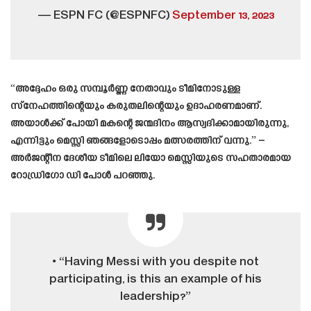
— ESPN FC (@ESPNFC)
September 13, 2023
“അദ്ദേഹം ഒരു സമ്പൂർണ്ണ നേതാവും ടീമിനോടുള്ള
സ്നേഹത്തിന്റെയും കരുതലിന്റെയും ഉദാഹരണമാണ്.
അയാൾക്ക് പോയി മകന്റെ ജന്മദിനം ആസ്വദിക്കാമായിരുന്നു,
എന്നിട്ടും മെസ്സി ഞങ്ങളോടൊപ്പം മത്സരത്തിന് വന്നു.” –
അർജന്റീന ദേശീയ ടീമിലെ ലിയോ മെസ്സിയുടെ സഹതാരമായ
റോഡ്രിഗോ ഡി പോൾ പറഞ്ഞു.
• “Having Messi with you despite not
participating, is this an example of his
leadership?”