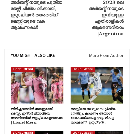
അർജന്റീനയുടെ പുതിയ
2023 ലെ
ജേഴ്സി ചിത്രം ലീക്കായി,
അർജന്റീനയുടെ
ഇറ്റാലിയൻ താരത്തിന്
ഇനിയുള്ള
മെസ്സിയുടെ വക
എതിരാളികൾ
ആശംസകൾ
ആരെന്നറിയാം
|Argentina
YOU MIGHT ALSO LIKE
More From Author
LIONEL MESSI
LIONEL MESSI
തിരിച്ചുവരവിൽ ഗോളുമായി
മെസ്സിയെ ബഹുമാനപൂർവ്വം
മെസ്സി, ഇൻ്റർ മിയാമിയെ
നേരിടും, കാരണം അയാൾ
സമനിലയിൽ തളച്ച് കൊളറാഡോ
ലോകത്തിലെ ഏറ്റവും മികച്ച
| Lionel Messi
താരമാണ്; ഉറുഗ്വൻ…
LIONEL MESSI
LIONEL MESSI