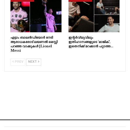
എട്ടാം ബാലൻഡിയോർ നേടി
ഇന്റർവ്യൂവിലും
ആരാധകരോട് ലയണൽ മെസ്സി
ഇതിഹാസങ്ങളുടെ ‘മാജിക്’,
പറഞ്ഞ വാക്കുകൾ |Lionel
ഇതെനിക്ക് മറക്കാൻ പറ്റാത്ത…
Messi
PREV
NEXT