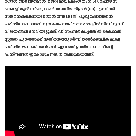
ഗോൾ നേടിയപ്പോൾ, ജെറി മാവിഹ്മിംഗ്തംഗ (4), ഫോഴ്‌സ
കൊച്ചി മുൻ സ്‌ട്രൈക്കർ ഡോറിയൽട്ടൺ (80) എന്നിവർ
സന്ദർശകർക്കായി ഗോൾ നേടി.ടി ജി പുരുഷോത്തമൻ
പരിശീലകനായതിനുശേഷം നാല് മത്സരങ്ങളിൽ നിന്ന് മൂന്ന്
വിജയങ്ങൾ നേടിയിട്ടുണ്ട്. ഡിസംബർ മധ്യത്തിൽ മൈക്കൽ
സ്റ്റാറെ പുറത്താക്കിയതിനെത്തുടർന്ന് താൽക്കാലിക മുഖ്യ
പരിശീലകനായി മാറിയത്. എന്നാൽ പ്രതിരോധത്തിന്റെ
പ്രശ്നങ്ങൾ ഇപ്പോഴും നിലനിൽക്കുകയാണ്.