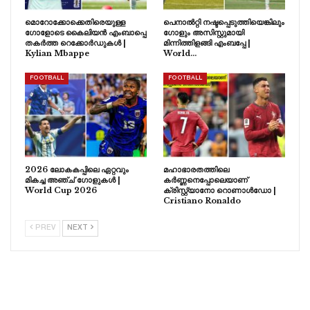
മൊറോക്കോക്കെതിരെയുള്ള
പെനാൽറ്റി നഷ്ടപ്പെടുത്തിയെങ്കിലും
ഗോളോടെ കൈലിയൻ എംബാപ്പെ
ഗോളും അസിസ്റ്റുമായി
തകർത്ത റെക്കോർഡുകൾ |
മിന്നിത്തിളങ്ങി എംബപ്പേ |
Kylian Mbappe
World…
FOOTBALL
FOOTBALL
2026 ലോകകപ്പിലെ ഏറ്റവും
മഹാഭാരതത്തിലെ
മികച്ച അഞ്ച് ഗോളുകൾ |
കർണ്ണനെപ്പോലെയാണ്
World Cup 2026
ക്രിസ്റ്റ്യാനോ റൊണാൾഡോ |
Cristiano Ronaldo
PREV
NEXT