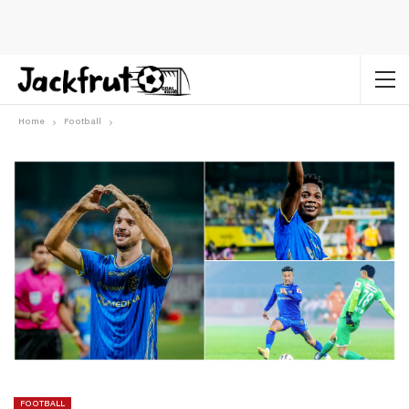
Home
Football
FOOTBALL