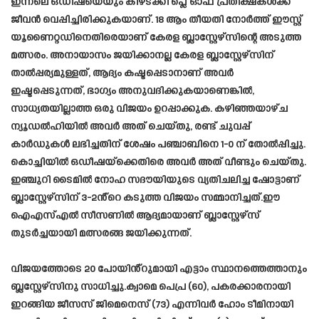
ഇന്നലെ ഒഡീഷയെയും കീഴടക്കി പ്ലെ ഓഫ് പ്രതീക്ഷകൾക്ക്
ജീവൻ വെപ്പിച്ചിരിക്കുകയാണ്. 18 ആം തീയതി നോർത്ത് ഈസ്റ്റ്
യൂണൈറ്റഡിനെതിരെയാണ് കേരള ബ്ലാസ്റ്റേഴ്സിന്റെ അടുത്ത
മത്സരം. അനായാസം ജയിക്കാനല്ല കേരള ബ്ലാസ്റ്റേഴ്‌സിന്
താൽപ്പര്യമുള്ളത്, ആദ്യം കഷ്ടപ്പെടാനാണ് അവർ
ഇഷ്ടപ്പെടുന്നത്, ഭാഗ്യം അനുവദിക്കുകയാണെങ്കിൽ,
സാധ്യതയില്ലാത്ത ഒരു വിജയം ഉറപ്പാക്കുക. കഴിഞ്ഞയാഴ്ച
ന്യൂഡൽഹിയിൽ അവർ അത് ചെയ്തു, രണ്ട് ചുവപ്പ്
കാർഡുകൾ ലഭിച്ചതിന് ശേഷം പഞ്ചാബിനെ 1-0 ന് തോൽപ്പിച്ചു.
കൊച്ചിയിൽ ഒഡീഷയ്‌ക്കെതിരെ അവർ അത് വീണ്ടും ചെയ്തു.
ഇഞ്ചുറി ടൈമിൽ നോഹ സദൗയിയുടെ വ്യതിചലിച്ച ഷോട്ടാണ്
ബ്ലാസ്റ്റേഴ്‌സിന് 3-2ൻ്റെ കടുത്ത വിജയം സമ്മാനിച്ചത്.ഈ
ഐഎസ്എൽ സീസണിൽ ആദ്യമായാണ് ബ്ലാസ്റ്റേഴ്സ്
തുടർച്ചയായി മത്സരങ്ങ ജയിക്കുന്നത്.
വിജയത്തോടെ 20 പോയിൻ്റുമായി എട്ടാം സ്ഥാനത്തെത്താനും
ബ്ലസ്റ്റേഴ്സിനു സാധിച്ചു.ക്വാമെ പെപ്ര (60), പകരക്കാരനായി
ഇറങ്ങിയ ജീസസ് ജിമെനെസ് (73) എന്നിവർ ഹോം ടീമിനായി