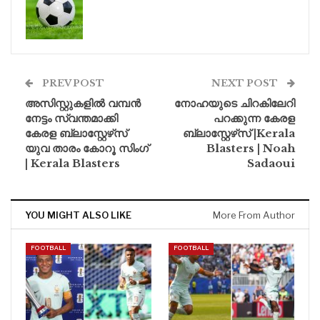
PREV POST
NEXT POST
അസിസ്റ്റുകളിൽ വമ്പൻ
നോഹയുടെ ചിറകിലേറി
നേട്ടം സ്വന്തമാക്കി
പറക്കുന്ന കേരള
കേരള ബ്ലാസ്റ്റേഴ്‌സ്
ബ്ലാസ്റ്റേഴ്‌സ് |Kerala
യുവ താരം കോറൂ സിംഗ്
Blasters | Noah
| Kerala Blasters
Sadaoui
YOU MIGHT ALSO LIKE
More From Author
FOOTBALL
FOOTBALL