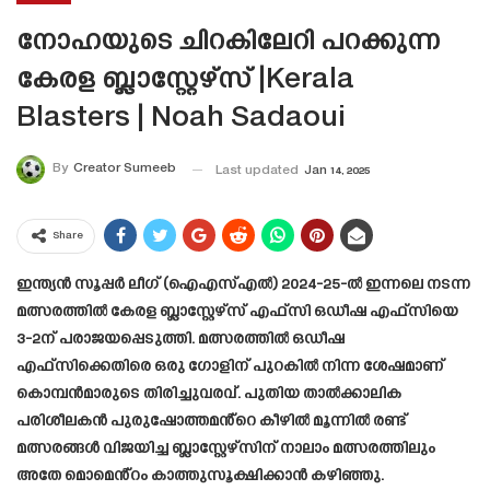
നോഹയുടെ ചിറകിലേറി പറക്കുന്ന
കേരള ബ്ലാസ്റ്റേഴ്‌സ് |Kerala
Blasters | Noah Sadaoui
By
Creator Sumeeb
Last updated
Jan 14, 2025
Share
ഇന്ത്യൻ സൂപ്പർ ലീഗ് (ഐഎസ്എൽ) 2024-25-ൽ ഇന്നലെ നടന്ന
മത്സരത്തിൽ കേരള ബ്ലാസ്റ്റേഴ്‌സ് എഫ്‌സി ഒഡീഷ എഫ്‌സിയെ
3-2ന് പരാജയപ്പെടുത്തി. മത്സരത്തിൽ ഒഡീഷ
എഫ്സിക്കെതിരെ ഒരു ഗോളിന് പുറകിൽ നിന്ന ശേഷമാണ്
കൊമ്പൻമാരുടെ തിരിച്ചുവരവ്. പുതിയ താൽക്കാലിക
പരിശീലകൻ പുരുഷോത്തമൻ്റെ കീഴിൽ മൂന്നിൽ രണ്ട്
മത്സരങ്ങൾ വിജയിച്ച ബ്ലാസ്റ്റേഴ്സിന് നാലാം മത്സരത്തിലും
അതേ മൊമെൻ്റം കാത്തുസൂക്ഷിക്കാൻ കഴിഞ്ഞു.