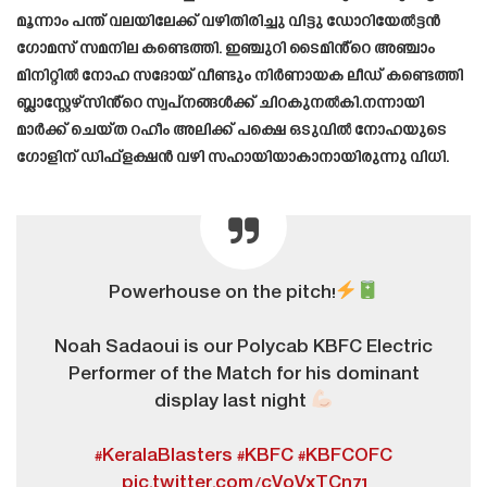
മൂന്നാം പന്ത് വലയിലേക്ക് വഴിതിരിച്ചു വിട്ടു ഡോറിയേൽട്ടൻ
ഗോമസ് സമനില കണ്ടെത്തി. ഇഞ്ചുറി ടൈമിൻ്റെ അഞ്ചാം
മിനിറ്റിൽ നോഹ സദോയ് വീണ്ടും നിർണായക ലീഡ് കണ്ടെത്തി
ബ്ലാസ്റ്റേഴ്‌സിൻ്റെ സ്വപ്നങ്ങൾക്ക് ചിറകുനൽകി.നന്നായി
മാർക്ക് ചെയ്ത റഹീം അലിക്ക് പക്ഷെ ഒടുവിൽ നോഹയുടെ
ഗോളിന് ഡിഫ്‌ളക്ഷൻ വഴി സഹായിയാകാനായിരുന്നു വിധി.
Powerhouse on the pitch!
Noah Sadaoui is our Polycab KBFC Electric
Performer of the Match for his dominant
display last night
#KeralaBlasters
#KBFC
#KBFCOFC
pic.twitter.com/cVoVxTCn71