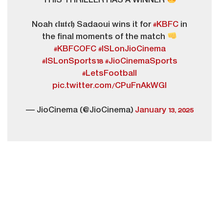
THIS THRILLER HAS A WINNER
Noah 𝖈𝖑𝖚𝖙𝖈𝖍 Sadaoui wins it for
#KBFC
in
the final moments of the match
#KBFCOFC
#ISLonJioCinema
#ISLonSports18
#JioCinemaSports
#LetsFootball
pic.twitter.com/CPuFnAkWGI
— JioCinema (@JioCinema)
January 13, 2025