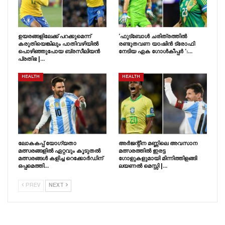
ഉയരങ്ങളിലേക്ക് പറക്കുമെന്ന്
‘ഫുട്ബോൾ ചരിത്രത്തിൽ
കരുതിയെങ്കിലും പാതിവഴിയിൽ
രണ്ടുതവണ യാഷിൻ ട്രോഫി
പൊഴിഞ്ഞുപോയ ബ്രസീലിയൻ
നേടിയ ഏക ഗോൾകീപ്പർ ‘:…
പ്രതിഭ |…
HEALTH
HEALTH
ലോകകപ്പ് യോഗ്യതാ
അർജന്റീന മണ്ണിലെ അവസാന
മത്സരങ്ങളിൽ ഏറ്റവും കൂടുതൽ
മത്സരത്തിൽ ഇരട്ട
മത്സരങ്ങൾ കളിച്ച റെക്കോർഡിന്
ഗോളുകളുമായി മിന്നിത്തിളങ്ങി
ഒപ്പമെത്തി…
ലയണൽ മെസ്സി |…
PREV
NEXT