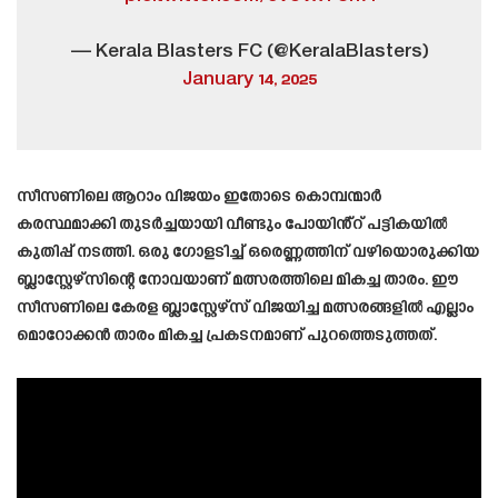
— Kerala Blasters FC (@KeralaBlasters)
January 14, 2025
സീസണിലെ ആറാം വിജയം ഇതോടെ കൊമ്പന്മാർ
കരസ്ഥമാക്കി തുടർച്ചയായി വീണ്ടും പോയിൻ്റ് പട്ടികയിൽ
കുതിപ്പ് നടത്തി. ഒരു ഗോളടിച്ച് ഒരെണ്ണത്തിന് വഴിയൊരുക്കിയ
ബ്ലാസ്റ്റേഴ്സിന്റെ നോവയാണ് മത്സരത്തിലെ മികച്ച താരം. ഈ
സീസണിലെ കേരള ബ്ലാസ്റ്റേഴ്‌സ് വിജയിച്ച മത്സരങ്ങളിൽ എല്ലാം
മൊറോക്കൻ താരം മികച്ച പ്രകടനമാണ് പുറത്തെടുത്തത്.