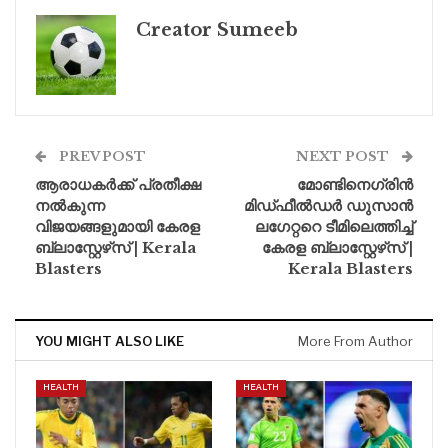
Creator Sumeeb
PREV POST
NEXT POST
ആരാധകർക്ക് പ്രതീക്ഷ
മോണ്ടിനെഗ്രിൻ
നൽകുന്ന
മിഡ്ഫീൽഡർ ഡുസാൻ
വിജയങ്ങളുമായി കേരള
ലഗേറ്ററെ ടീമിലെത്തിച്ച്
ബ്ലാസ്റ്റേഴ്‌സ് | Kerala
കേരള ബ്ലാസ്റ്റേഴ്‌സ് |
Blasters
Kerala Blasters
YOU MIGHT ALSO LIKE
More From Author
HEALTH
HEALTH