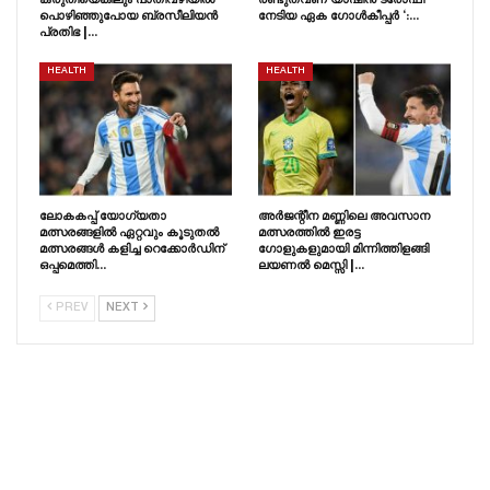
പൊഴിഞ്ഞുപോയ ബ്രസീലിയൻ
നേടിയ ഏക ഗോൾകീപ്പർ ‘:…
പ്രതിഭ |…
HEALTH
HEALTH
ലോകകപ്പ് യോഗ്യതാ
അർജന്റീന മണ്ണിലെ അവസാന
മത്സരങ്ങളിൽ ഏറ്റവും കൂടുതൽ
മത്സരത്തിൽ ഇരട്ട
മത്സരങ്ങൾ കളിച്ച റെക്കോർഡിന്
ഗോളുകളുമായി മിന്നിത്തിളങ്ങി
ഒപ്പമെത്തി…
ലയണൽ മെസ്സി |…
PREV
NEXT