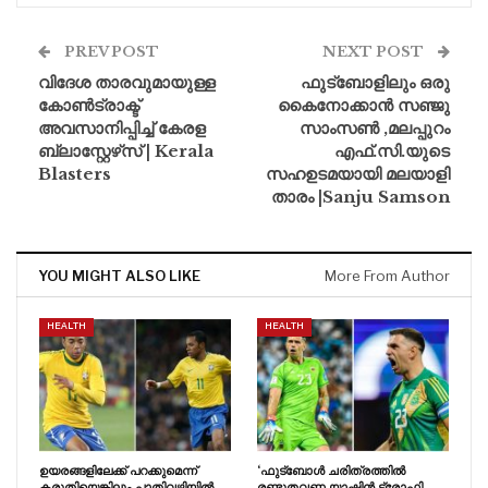
PREV POST
NEXT POST
വിദേശ താരവുമായുള്ള
ഫുട്ബോളിലും ഒരു
കോൺട്രാക്ട്
കൈനോക്കാൻ സഞ്ജു
അവസാനിപ്പിച്ച് കേരള
സാംസൺ ,മലപ്പുറം
ബ്ലാസ്റ്റേഴ്‌സ് | Kerala
എഫ്.സി.യുടെ
Blasters
സഹഉടമയായി മലയാളി
താരം |Sanju Samson
YOU MIGHT ALSO LIKE
More From Author
HEALTH
HEALTH
ഉയരങ്ങളിലേക്ക് പറക്കുമെന്ന്
‘ഫുട്ബോൾ ചരിത്രത്തിൽ
കരുതിയെങ്കിലും പാതിവഴിയിൽ
രണ്ടുതവണ യാഷിൻ ട്രോഫി