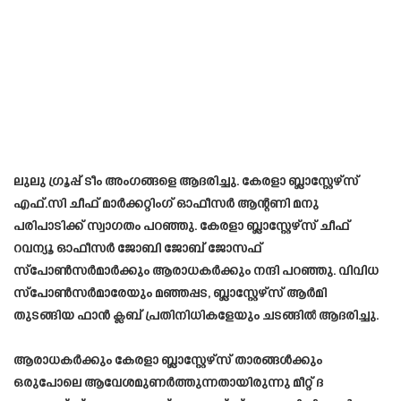
ലുലു ഗ്രൂപ്പ് ടീം അംഗങ്ങളെ ആദരിച്ചു. കേരളാ ബ്ലാസ്റ്റേഴ്‌സ്
എഫ്.സി ചീഫ് മാര്‍ക്കറ്റിംഗ് ഓഫീസര്‍ ആന്റണി മനു
പരിപാടിക്ക് സ്വാഗതം പറഞ്ഞു. കേരളാ ബ്ലാസ്റ്റേഴ്സ് ചീഫ്
റവന്യൂ ഓഫീസർ ജോബി ജോബ് ജോസഫ്
സ്പോൺസർമാർക്കും ആരാധകർക്കും നന്ദി പറഞ്ഞു. വിവിധ
സ്‌പോണ്‍സര്‍മാരേയും മഞ്ഞപ്പട, ബ്ലാസ്റ്റേഴ്‌സ് ആര്‍മി
തുടങ്ങിയ ഫാന്‍ ക്ലബ് പ്രതിനിധികളേയും ചടങ്ങില്‍ ആദരിച്ചു.
ആരാധകർക്കും കേരളാ ബ്ലാസ്റ്റേഴ്സ് താരങ്ങൾക്കും
ഒരുപോലെ ആവേശമുണർത്തുന്നതായിരുന്നു മീറ്റ് ദ