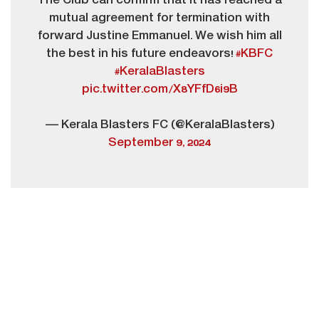
The Club can confirm that it has reached a
mutual agreement for termination with
forward Justine Emmanuel. We wish him all
the best in his future endeavors!
#KBFC
#KeralaBlasters
pic.twitter.com/X8YFfD6i9B
— Kerala Blasters FC (@KeralaBlasters)
September 9, 2024