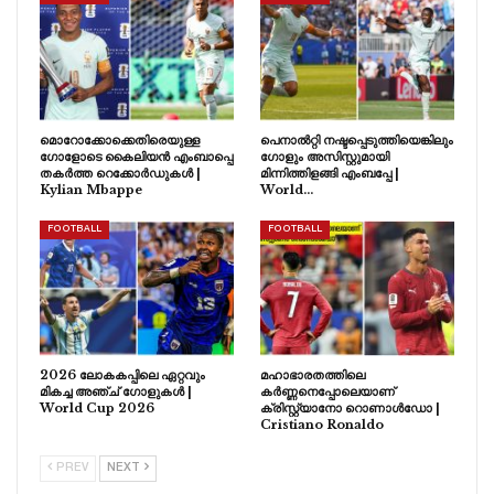
മൊറോക്കോക്കെതിരെയുള്ള
പെനാൽറ്റി നഷ്ടപ്പെടുത്തിയെങ്കിലും
ഗോളോടെ കൈലിയൻ എംബാപ്പെ
ഗോളും അസിസ്റ്റുമായി
തകർത്ത റെക്കോർഡുകൾ |
മിന്നിത്തിളങ്ങി എംബപ്പേ |
Kylian Mbappe
World…
FOOTBALL
FOOTBALL
2026 ലോകകപ്പിലെ ഏറ്റവും
മഹാഭാരതത്തിലെ
മികച്ച അഞ്ച് ഗോളുകൾ |
കർണ്ണനെപ്പോലെയാണ്
World Cup 2026
ക്രിസ്റ്റ്യാനോ റൊണാൾഡോ |
Cristiano Ronaldo
PREV
NEXT