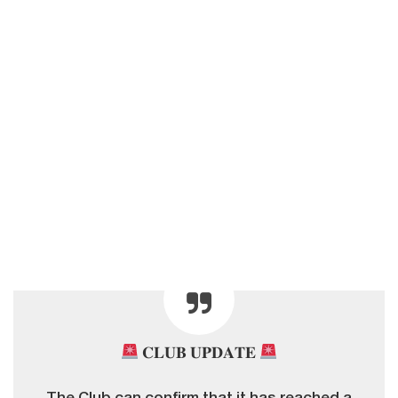
𝐂𝐋𝐔𝐁 𝐔𝐏𝐃𝐀𝐓𝐄