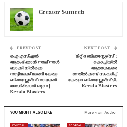
Creator Sumeeb
PREV POST
NEXT POST
ഐഎസ്എൽ
‘മീറ്റ് ദ ബ്ലാസ്റ്റേഴ്‌സ്’ :
ആരംഭിക്കാൻ നാല് നാൾ
കൊച്ചിയിൽ
ബാക്കി നിൽക്കെ
ആരാധകരെ
നാട്ടിലേക്ക് മടങ്ങി കേരള
നേരില്‍ക്കണ്ട് സംവദിച്ച്
ബ്ലാസ്റ്റേഴ്‌സ് നായകൻ
കേരളാ ബ്ലാസ്റ്റേഴ്‌സ് ടീം
അഡ്രിയാൻ ലൂണ |
| Kerala Blasters
Kerala Blasters
YOU MIGHT ALSO LIKE
More From Author
FOOTBALL
FOOTBALL