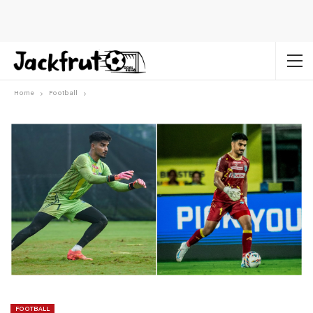
Home
Football
FOOTBALL