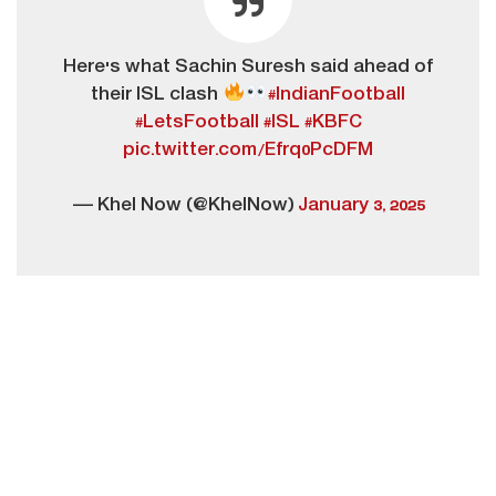
Here's what Sachin Suresh said ahead of
their ISL clash
#IndianFootball
#LetsFootball
#ISL
#KBFC
pic.twitter.com/Efrq0PcDFM
— Khel Now (@KhelNow)
January 3, 2025