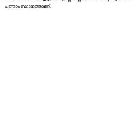
പത്താം സ്ഥാനത്താണ്.