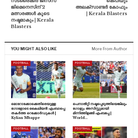
സ്‌ട്രൈക്കർ ജീസസ്
കെപിയും
ജിമെനെസിന് 2
അലക്സാണ്ടർ കോഫും
മത്സരങ്ങൾ കൂടെ
| Kerala Blasters
നഷ്ടമാകും | Kerala
Blasters
YOU MIGHT ALSO LIKE
More From Author
FOOTBALL
FOOTBALL
മൊറോക്കോക്കെതിരെയുള്ള
പെനാൽറ്റി നഷ്ടപ്പെടുത്തിയെങ്കിലും
ഗോളോടെ കൈലിയൻ എംബാപ്പെ
ഗോളും അസിസ്റ്റുമായി
തകർത്ത റെക്കോർഡുകൾ |
മിന്നിത്തിളങ്ങി എംബപ്പേ |
Kylian Mbappe
World…
FOOTBALL
FOOTBALL