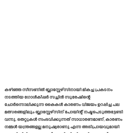
കഴിഞ്ഞ സീസണിൽ ബ്ലാസ്റ്റേഴ്സിനായി മികച്ച പ്രകടനം
നടത്തിയ ഗോൾകീപ്പർ സച്ചിൻ സുരേഷിന്റെ
ചോർന്നൊലിക്കുന്ന കൈകൾ കാരണം വിജയം ഉറപ്പിച്ച പല
മത്സരങ്ങളിലും ബ്ലാസ്റ്റേഴ്സിന് പോയിന്റ് നഷ്ടപെടുത്തട്ടേണ്ടി
വന്നു. തെറ്റുകൾ സംഭവിക്കുന്നത് സാധാരണമാണ്, കാരണം
നമ്മൾ യന്ത്രങ്ങളല്ല മനുഷ്യരാണു എന്ന അഭിപ്രായവുമായി