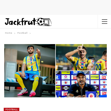
Home
Football
FOOTBALL