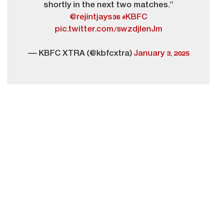
shortly in the next two matches.”
@rejintjays36
#KBFC
pic.twitter.com/5wzdjlenJm
— KBFC XTRA (@kbfcxtra)
January 3, 2025