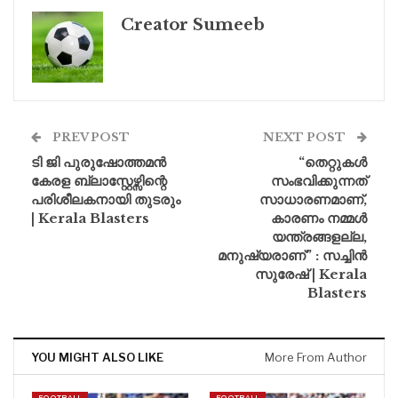
Creator Sumeeb
PREV POST
NEXT POST
ടി ജി പുരുഷോത്തമന്‍
“തെറ്റുകൾ
കേരള ബ്ലാസ്റ്റേഴ്സിന്റെ
സംഭവിക്കുന്നത്
പരിശീലകനായി തുടരും
സാധാരണമാണ്,
| Kerala Blasters
കാരണം നമ്മൾ
യന്ത്രങ്ങളല്ല,
മനുഷ്യരാണ്” : സച്ചിൻ
സുരേഷ് | Kerala
Blasters
YOU MIGHT ALSO LIKE
More From Author