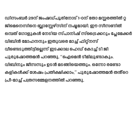
ഡിസംബർ 29ന് ജംഷഡ്പൂരിനോട് 1-0ന് തോ മസ്ലരത്തിൽ റ്റ
ജിമെനെസിനെ ബ്ലാസ്റ്റേഴ്‌സിന് നഷ്ടമായി. ഈ സീസണിൽ
ഒമ്പത് ഗോളുകൾ നേടിയ സ്പാനിഷ് സ്‌ട്രൈക്കറും പ്ലേമേക്കർ
വിബിൻ മോഹനനും ഇതുവരെ മാച്ച് ഫിറ്റ്‌നസ്
വീണ്ടെടുത്തിട്ടില്ലെന്ന് ഇടക്കാല ഹെഡ് കോച്ച് ടി ജി
പുരുഷോത്തമൻ പറഞ്ഞു. “ഐമെൻ ടീമിലുണ്ടാകും.
വിബിനും ജീസസും ഉടൻ മടങ്ങിയെത്തും. ഒന്നോ രണ്ടോ
കളികൾക്ക് ശേഷം പ്രതീക്ഷിക്കാം,” പുരുഷോത്തമൻ തൻ്റെ
പ്രീ-മാച്ച് പത്രസമ്മേളനത്തിൽ പറഞ്ഞു.