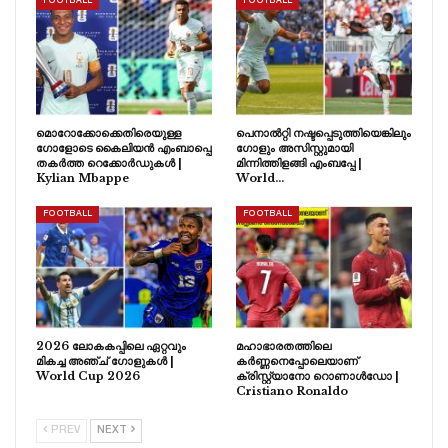
FOOTBALL
FOOTBALL
മൊറോക്കോക്കെതിരെയുള്ള
പെനാൽറ്റി നഷ്ടപ്പെടുത്തിയെങ്കിലും
ഗോളോടെ കൈലിയൻ എംബാപ്പെ
ഗോളും അസിസ്റ്റുമായി
തകർത്ത റെക്കോർഡുകൾ |
മിന്നിത്തിളങ്ങി എംബപ്പേ |
Kylian Mbappe
World…
FOOTBALL
FOOTBALL
2026 ലോകകപ്പിലെ ഏറ്റവും
മഹാഭാരതത്തിലെ
മികച്ച അഞ്ച് ഗോളുകൾ |
കർണ്ണനെപ്പോലെയാണ്
World Cup 2026
ക്രിസ്റ്റ്യാനോ റൊണാൾഡോ |
Cristiano Ronaldo
PREV
NEXT