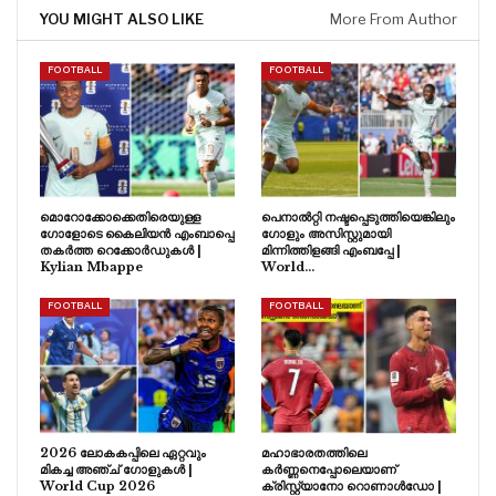
YOU MIGHT ALSO LIKE
More From Author
FOOTBALL
FOOTBALL
മൊറോക്കോക്കെതിരെയുള്ള
പെനാൽറ്റി നഷ്ടപ്പെടുത്തിയെങ്കിലും
ഗോളോടെ കൈലിയൻ എംബാപ്പെ
ഗോളും അസിസ്റ്റുമായി
തകർത്ത റെക്കോർഡുകൾ |
മിന്നിത്തിളങ്ങി എംബപ്പേ |
Kylian Mbappe
World…
FOOTBALL
FOOTBALL
2026 ലോകകപ്പിലെ ഏറ്റവും
മഹാഭാരതത്തിലെ
മികച്ച അഞ്ച് ഗോളുകൾ |
കർണ്ണനെപ്പോലെയാണ്
World Cup 2026
ക്രിസ്റ്റ്യാനോ റൊണാൾഡോ |