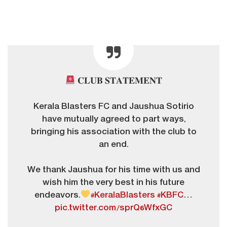
𝐂𝐋𝐔𝐁 𝐒𝐓𝐀𝐓𝐄𝐌𝐄𝐍𝐓
Kerala Blasters FC and Jaushua Sotirio
have mutually agreed to part ways,
bringing his association with the club to
an end.
We thank Jaushua for his time with us and
wish him the very best in his future
endeavors.
#KeralaBlasters
#KBFC
…
pic.twitter.com/sprQ6WfxGC