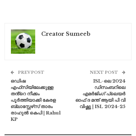
Creator Sumeeb
PREV POST
NEXT POST
ഒഡിഷ
ISL-ലെ 2024
എഫ്‌സിയിലേക്കുള്ള
ഡിസംബറിലെ
തൻ്റെ നീക്കം
എമർജിംഗ് പ്ലെയർ
പൂർത്തിയാക്കി കേരള
ഓഫ് ദ മന്ത് ആയി പി വി
ബ്ലാസ്റ്റേഴ്‌സ് താരം
വിഷ്ണു | ISL 2024-25
രാഹുൽ കെപി | Rahul
KP