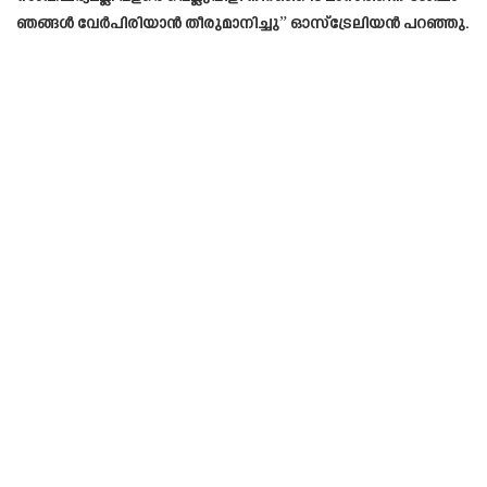
ഞങ്ങൾ വേർപിരിയാൻ തീരുമാനിച്ചു” ഓസ്‌ട്രേലിയൻ പറഞ്ഞു.