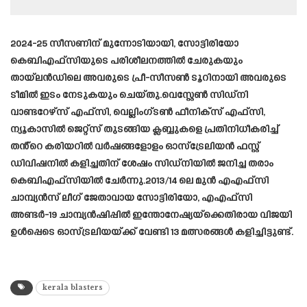
2024-25 സീസണിന് മുന്നോടിയായി, സോട്ടിരിയോ
കെബിഎഫ്‌സിയുടെ പരിശീലനത്തിൽ ചേരുകയും
തായ്‌ലൻഡിലെ അവരുടെ പ്രീ-സീസൺ ടൂറിനായി അവരുടെ
ടീമിൽ ഇടം നേടുകയും ചെയ്തു.വെസ്റ്റേൺ സിഡ്‌നി
വാണ്ടറേഴ്‌സ് എഫ്‌സി, വെല്ലിംഗ്ടൺ ഫീനിക്‌സ് എഫ്‌സി,
ന്യൂകാസിൽ ജെറ്റ്‌സ് തുടങ്ങിയ ക്ലബ്ബുകളെ പ്രതിനിധീകരിച്ച്
തൻ്റെ കരിയറിൽ വർഷങ്ങളോളം ഓസ്‌ട്രേലിയൻ ഫസ്റ്റ്
ഡിവിഷനിൽ കളിച്ചതിന് ശേഷം സിഡ്‌നിയിൽ ജനിച്ച തരാം
കെബിഎഫ്‌സിയിൽ ചേർന്നു.2013/14 ലെ മുൻ എഎഫ്‌സി
ചാമ്പ്യൻസ് ലീഗ് ജേതാവായ സോട്ടിരിയോ, എഎഫ്‌സി
അണ്ടർ-19 ചാമ്പ്യൻഷിപ്പിൽ ഇന്തോനേഷ്യയ്‌ക്കെതിരായ വിജയി
ഉൾപ്പെടെ ഓസ്ട്രലിയയ്ക്ക് വേണ്ടി 13 മത്സരങ്ങൾ കളിച്ചിട്ടുണ്ട്.
kerala blasters