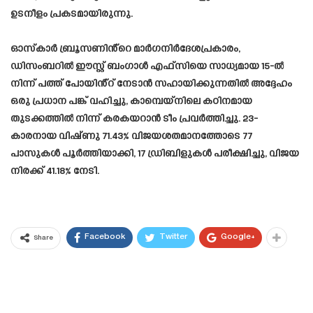
ഉടനീളം പ്രകടമായിരുന്നു.
ഓസ്കാർ ബ്രൂസണിൻ്റെ മാർഗനിർദേശപ്രകാരം,
ഡിസംബറിൽ ഈസ്റ്റ് ബംഗാൾ എഫ്‌സിയെ സാധ്യമായ 15-ൽ
നിന്ന് പത്ത് പോയിൻ്റ് നേടാൻ സഹായിക്കുന്നതിൽ അദ്ദേഹം
ഒരു പ്രധാന പങ്ക് വഹിച്ചു, കാമ്പെയ്‌നിലെ കഠിനമായ
തുടക്കത്തിൽ നിന്ന് കരകയറാൻ ടീം പ്രവർത്തിച്ചു. 23-
കാരനായ വിഷ്ണു 71.43% വിജയശതമാനത്തോടെ 77
പാസുകൾ പൂർത്തിയാക്കി, 17 ഡ്രിബിളുകൾ പരീക്ഷിച്ചു, വിജയ
നിരക്ക് 41.18% നേടി.
Facebook
Twitter
Google+
Share