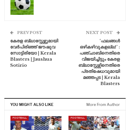
PREV POST
NEXT POST
കേരള ബ്ലാസ്റ്റേഴ്സുമായി
‘ഫലങ്ങൾ
വേർപിരിഞ്ഞ് ജൗഷുവ
ഒഴികഴിവുകളല്ല!’ :
സോട്ടിരിയോ | Kerala
പഞ്ചാബിനെതിരെ
Blasters | Jaushua
വിജയിച്ചിട്ടും കേരള
Sotirio
ബ്ലാസ്റ്റേഴ്സിനെതിരെ
പ്രതിഷേധവുമായി
മഞ്ഞപ്പട | Kerala
Blasters
YOU MIGHT ALSO LIKE
More From Author
FOOTBALL
FOOTBALL