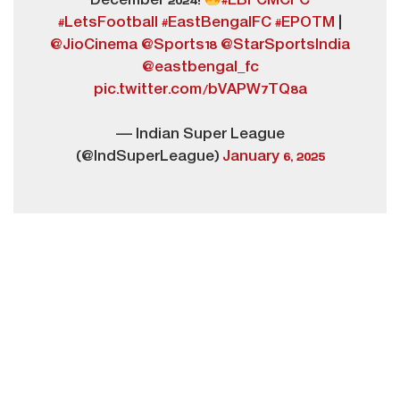
December 2024!
#EBFCMCFC
#LetsFootball
#EastBengalFC
#EPOTM
|
@JioCinema
@Sports18
@StarSportsIndia
@eastbengal_fc
pic.twitter.com/bVAPW7TQ8a
— Indian Super League
(@IndSuperLeague)
January 6, 2025