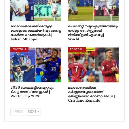
മൊറോക്കോക്കെതിരെയുള്ള
പെനാൽറ്റി നഷ്ടപ്പെടുത്തിയെങ്കിലും
ഗോളോടെ കൈലിയൻ എംബാപ്പെ
ഗോളും അസിസ്റ്റുമായി
തകർത്ത റെക്കോർഡുകൾ |
മിന്നിത്തിളങ്ങി എംബപ്പേ |
Kylian Mbappe
World…
FOOTBALL
FOOTBALL
2026 ലോകകപ്പിലെ ഏറ്റവും
മഹാഭാരതത്തിലെ
മികച്ച അഞ്ച് ഗോളുകൾ |
കർണ്ണനെപ്പോലെയാണ്
World Cup 2026
ക്രിസ്റ്റ്യാനോ റൊണാൾഡോ |
Cristiano Ronaldo
PREV
NEXT