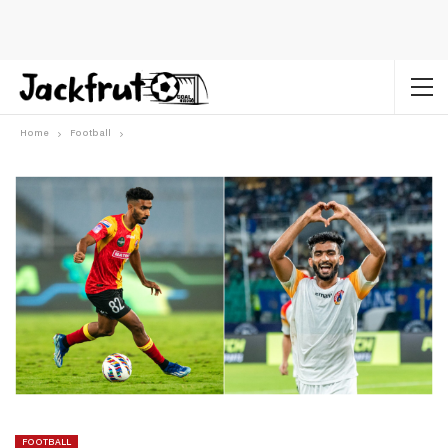
Home
Football
FOOTBALL