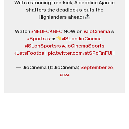
With a stunning free-kick, Alaeddine Ajaraie
shatters the deadlock & puts the
Highlanders ahead!
Watch
#NEUFCKBFC
NOW on
#JioCinema
&
#Sports18
-3!
#ISLonJioCinema
#ISLonSports18
#JioCinemaSports
#LetsFootball
pic.twitter.com/5tSPcRnFUH
— JioCinema (@JioCinema)
September 29,
2024