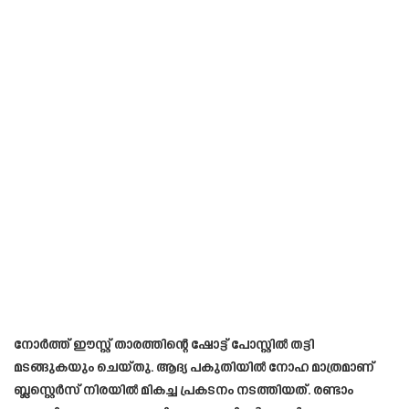
നോർത്ത് ഈസ്റ്റ് താരത്തിന്റെ ഷോട്ട് പോസ്റ്റിൽ തട്ടി
മടങ്ങുകയും ചെയ്തു. ആദ്യ പകുതിയിൽ നോഹ മാത്രമാണ്
ബ്ലസ്റ്റെർസ് നിരയിൽ മികച്ച പ്രകടനം നടത്തിയത്. രണ്ടാം