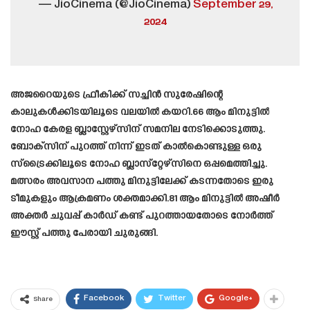
— JioCinema (@JioCinema)
September 29,
2024
അജറൈയുടെ ഫ്രീകിക്ക് സച്ചിൻ സുരേഷിന്റെ
കാലുകൾക്കിടയിലൂടെ വലയിൽ കയറി.66 ആം മിനുട്ടിൽ
നോഹ കേരള ബ്ലാസ്റ്റേഴ്സിന് സമനില നേടിക്കൊടുത്തു.
ബോക്‌സിന് പുറത്ത് നിന്ന് ഇടത് കാൽകൊണ്ടുള്ള ഒരു
സ്‌ട്രൈക്കിലൂടെ നോഹ ബ്ലാസ്‌റ്റേഴ്‌സിനെ ഒപ്പമെത്തിച്ചു.
മത്സരം അവസാന പത്തു മിനുട്ടിലേക്ക് കടന്നതോടെ ഇരു
ടീമുകളും ആക്രമണം ശക്തമാക്കി.81 ആം മിനുട്ടിൽ അഷീർ
അക്തർ ചുവപ്പ് കാർഡ് കണ്ട് പുറത്തായതോടെ നോർത്ത്
ഈസ്റ്റ് പത്തു പേരായി ചുരുങ്ങി.
Facebook
Twitter
Google+
Share