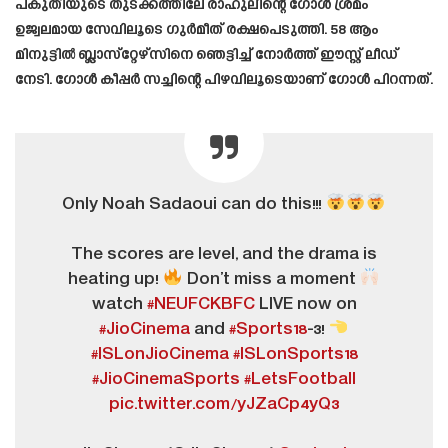
പകുതിയുടെ തുടക്കത്തിലേ രാഹുലിന്റെ ഗോൾ ശ്രമം
ഉജ്വലമായ സേവിലൂടെ ഗുർമീത് രക്ഷപെടുത്തി. 58 ആം
മിനുട്ടിൽ ബ്ലാസ്‌റ്റേഴ്‌സിനെ ഞെട്ടിച്ച് നോർത്ത് ഈസ്റ്റ് ലീഡ്
നേടി. ഗോൾ കീപ്പർ സച്ചിന്റെ പിഴവിലൂടെയാണ് ഗോൾ പിറന്നത്.
Only Noah Sadaoui can do this!!!
The scores are level, and the drama is
heating up!
Don’t miss a moment
watch
#NEUFCKBFC
LIVE now on
#JioCinema
and
#Sports18
-3!
#ISLonJioCinema
#ISLonSports18
#JioCinemaSports
#LetsFootball
pic.twitter.com/yJZaCp4yQ3