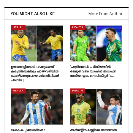
YOU MIGHT ALSO LIKE
More From Author
HEALTH
HEALTH
ഉയരങ്ങളിലേക്ക് പറക്കുമെന്ന്
‘ഫുട്ബോൾ ചരിത്രത്തിൽ
കരുതിയെങ്കിലും പാതിവഴിയിൽ
രണ്ടുതവണ യാഷിൻ ട്രോഫി
പൊഴിഞ്ഞുപോയ ബ്രസീലിയൻ
നേടിയ ഏക ഗോൾകീപ്പർ ‘:…
പ്രതിഭ |…
HEALTH
HEALTH
ലോകകപ്പ് യോഗ്യതാ
അർജന്റീന മണ്ണിലെ അവസാന