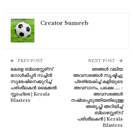
Creator Sumeeb
PREV POST
NEXT POST
കേരള ബ്ലാസ്റ്റേഴ്‌സ്
ഞങ്ങൾ വലിയ
ഗോൾകീപ്പർ സച്ചിൻ
അവസരങ്ങൾ സൃഷ്ടിച്ചു
സുരേഷിനെക്കുറിച്ച്
പ്രത്യേകിച്ച് കളിയുടെ
പരിശീലകൻ മൈക്കൽ
അവസാനം, പക്ഷെ ….. :
സ്റ്റാഹ്രെ | Kerala
അവസരങ്ങൾ
Blasters
നഷ്‌ടപ്പെടുത്തിയതിലുള്ള
അതൃപ്തി അറിയിച്ച്
ബ്ലാസ്റ്റേഴ്‌സ്
പരിശീലകൻ | Kerala
Blasters