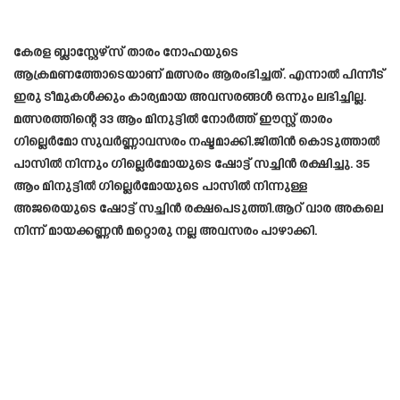
കേരള ബ്ലാസ്റ്റേഴ്‌സ് താരം നോഹയുടെ
ആക്രമണത്തോടെയാണ് മത്സരം ആരംഭിച്ചത്. എന്നാൽ പിന്നീട്
ഇരു ടീമുകൾക്കും കാര്യമായ അവസരങ്ങൾ ഒന്നും ലഭിച്ചില്ല.
മത്സരത്തിന്റെ 33 ആം മിനുട്ടിൽ നോർത്ത് ഈസ്റ്റ് താരം
ഗില്ലെർമോ സുവർണ്ണാവസരം നഷ്ടമാക്കി.ജിതിൻ കൊടുത്താൽ
പാസിൽ നിന്നും ഗില്ലെർമോയുടെ ഷോട്ട് സച്ചിൻ രക്ഷിച്ചു. 35
ആം മിനുട്ടിൽ ഗില്ലെർമോയുടെ പാസിൽ നിന്നുള്ള
അജരെയുടെ ഷോട്ട് സച്ചിൻ രക്ഷപെടുത്തി.ആറ് വാര അകലെ
നിന്ന് മായക്കണ്ണൻ മറ്റൊരു നല്ല അവസരം പാഴാക്കി.