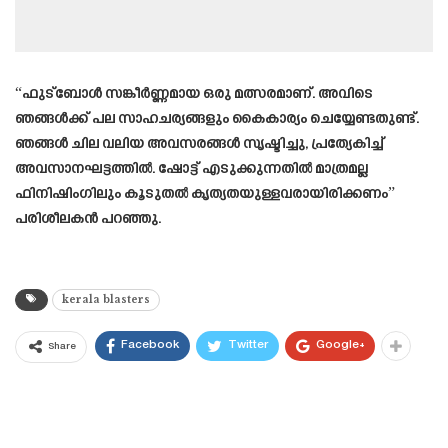
“ഫുട്ബോൾ സങ്കീർണ്ണമായ ഒരു മത്സരമാണ്. അവിടെ
ഞങ്ങൾക്ക് പല സാഹചര്യങ്ങളും കൈകാര്യം ചെയ്യേണ്ടതുണ്ട്.
ഞങ്ങൾ ചില വലിയ അവസരങ്ങൾ സൃഷ്ടിച്ചു, പ്രത്യേകിച്ച്
അവസാനഘട്ടത്തിൽ. ഷോട്ട് എടുക്കുന്നതിൽ മാത്രമല്ല
ഫിനിഷിംഗിലും കൂടുതൽ കൃത്യതയുള്ളവരായിരിക്കണം”
പരിശീലകൻ പറഞ്ഞു.
kerala blasters
Facebook
Twitter
Google+
Share