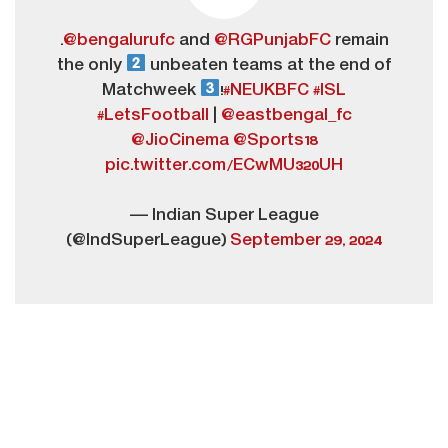
.
@bengalurufc
and
@RGPunjabFC
remain
the only
unbeaten teams at the end of
Matchweek
!
#NEUKBFC
#ISL
#LetsFootball
|
@eastbengal_fc
@JioCinema
@Sports18
pic.twitter.com/ECwMU320UH
— Indian Super League
(@IndSuperLeague)
September 29, 2024