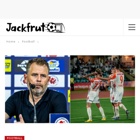
Home
Football
FOOTBALL