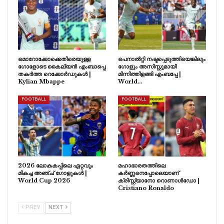
മൊറോക്കോക്കെതിരെയുള്ള
പെനാൽറ്റി നഷ്ടപ്പെടുത്തിയെങ്കിലും
ഗോളോടെ കൈലിയൻ എംബാപ്പെ
ഗോളും അസിസ്റ്റുമായി
തകർത്ത റെക്കോർഡുകൾ |
മിന്നിത്തിളങ്ങി എംബപ്പേ |
Kylian Mbappe
World…
FOOTBALL
FOOTBALL
2026 ലോകകപ്പിലെ ഏറ്റവും
മഹാഭാരതത്തിലെ
മികച്ച അഞ്ച് ഗോളുകൾ |
കർണ്ണനെപ്പോലെയാണ്
World Cup 2026
ക്രിസ്റ്റ്യാനോ റൊണാൾഡോ |
Cristiano Ronaldo
PREV
NEXT