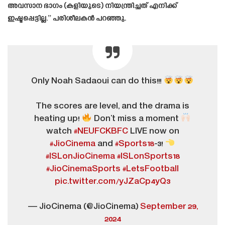
അവസാന ഭാഗം (കളിയുടെ) നിയന്ത്രിച്ചത് എനിക്ക്
ഇഷ്ടപ്പെട്ടില്ല.” പരിശീലകൻ പറഞ്ഞു.
Only Noah Sadaoui can do this!!!
The scores are level, and the drama is
heating up!
Don’t miss a moment
watch
#NEUFCKBFC
LIVE now on
#JioCinema
and
#Sports18
-3!
#ISLonJioCinema
#ISLonSports18
#JioCinemaSports
#LetsFootball
pic.twitter.com/yJZaCp4yQ3
— JioCinema (@JioCinema)
September 29,
2024