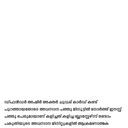
ഡിഫൻഡർ അഷീർ അക്തർ ചുവപ്പ് കാർഡ് കണ്ട്
പുറത്തായതോടെ അവസാന പത്തു മിനുട്ടിൽ നോർത്ത് ഈസ്റ്റ്
പത്തു പെരുമായാണ് കളിച്ചത്.കളിച്ച ബ്ലാസ്റ്റേഴ്‌സ് രണ്ടാം
പകുതിയുടെ അവസാന മിനിറ്റുകളിൽ ആക്രമണാത്മക