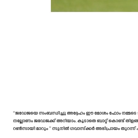
“ജഡേജയെ സംബന്ധിച്ചു അദ്ദേഹം ഈ മോശം ഫോം നമ്മടെ ടീമ
നല്ലോണം ജഡേജക്ക് അറിയാം. കൂടാതെ ബാറ്റ് കൊണ്ട് തിളങ്ങാ
റൺസായി മാറും ” സുനിൽ ഗവാസ്ക്കർ അഭിപ്രായം തുറന്ന് 