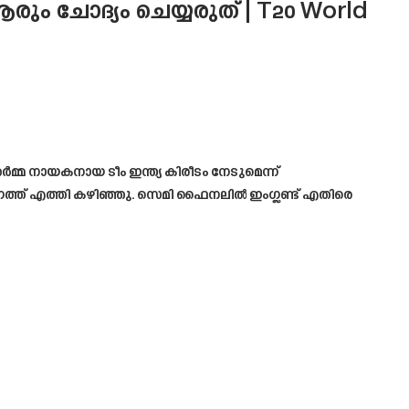
ും ചോദ്യം ചെയ്യരുത് | T20 World
ശർമ്മ നായകനായ ടീം ഇന്ത്യ കിരീടം നേടുമെന്ന്
രംഗത്ത് എത്തി കഴിഞ്ഞു. സെമി ഫൈനലിൽ ഇംഗ്ലണ്ട് എതിരെ