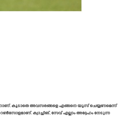
റ്ററാണ്. കൂടാതെ അവസരങ്ങളെ എങ്ങനെ യൂസ് ചെയ്യണമെന്ന്
 റൺസോളമാണ്. ക്യാച്ചിങ്, സേവ് എല്ലാം അദ്ദേഹം നേടുന്ന