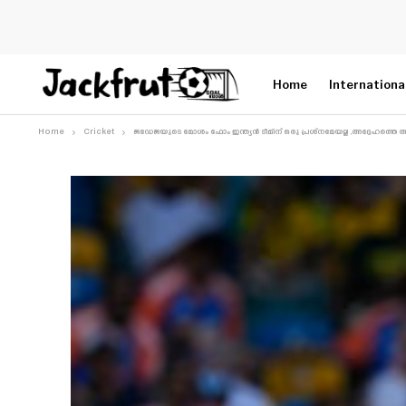
Home
Internationa
Home
Cricket
ജഡേജയുടെ മോശം ഫോം ഇന്ത്യൻ ടീമിന് ഒരു പ്രശ്നമേയല്ല ,അദ്ദേഹത്തെ ആര