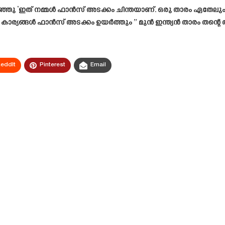
്ഞു ‘ഇത് നമ്മൾ ഫാൻസ്‌ അടക്കം ചിന്തയാണ്. ഒരു താരം ഏതേലും 
ാര്യങ്ങൾ ഫാൻസ്‌ അടക്കം ഉയർത്തും ” മുൻ ഇന്ത്യൻ താരം തന്റെ 
eddIt
Pinterest
Email