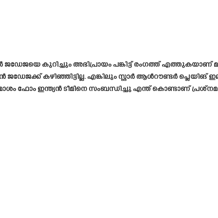
്ടർ ജഡേജയെ കുറിച്ചും അഭിപ്രായം പങ്കിട്ട് രംഗത്ത് എത്തുകയാണ്
 ജഡേജക്ക് കഴിഞ്ഞിട്ടില്ല. എങ്കിലും സ്റ്റാർ ആൾറൗണ്ടർ പ്ലെയിങ
ം ഫോം ഇന്ത്യൻ ടീമിനെ സംബന്ധിച്ചു എന്ത് കൊണ്ടാണ് പ്രശ്നമല്