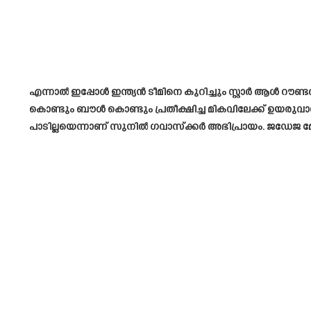
എന്നാൽ ഇപ്പോൾ ഇന്ത്യൻ ടീമിനെ കുറിച്ചും സ്റ്റാർ ആൾ റൗണ
കൊണ്ടും ബൗൾ കൊണ്ടും പ്രതീക്ഷിച്ച മികവിലേക്ക് ഉയരുവാൻ
പാടില്ലയെന്നാണ് സുനിൽ ഗവാസ്ക്കർ അഭിപ്രായം. ജഡേജ മോശ