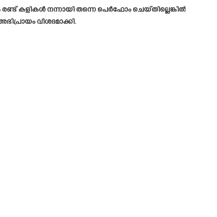
രണ്ട് കളികൾ നന്നായി തന്നെ പെർഫോം ചെയ്തില്ലെങ്കിൽ
അഭിപ്രായം വിശദമാക്കി.