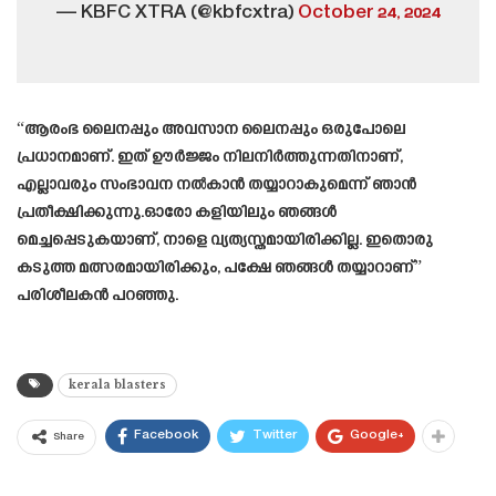
— KBFC XTRA (@kbfcxtra)
October 24, 2024
“ആരംഭ ലൈനപ്പും അവസാന ലൈനപ്പും ഒരുപോലെ
പ്രധാനമാണ്. ഇത് ഊർജ്ജം നിലനിർത്തുന്നതിനാണ്,
എല്ലാവരും സംഭാവന നൽകാൻ തയ്യാറാകുമെന്ന് ഞാൻ
പ്രതീക്ഷിക്കുന്നു.ഓരോ കളിയിലും ഞങ്ങൾ
മെച്ചപ്പെടുകയാണ്, നാളെ വ്യത്യസ്തമായിരിക്കില്ല. ഇതൊരു
കടുത്ത മത്സരമായിരിക്കും, പക്ഷേ ഞങ്ങൾ തയ്യാറാണ്”
പരിശീലകൻ പറഞ്ഞു.
kerala blasters
Facebook
Twitter
Google+
Share