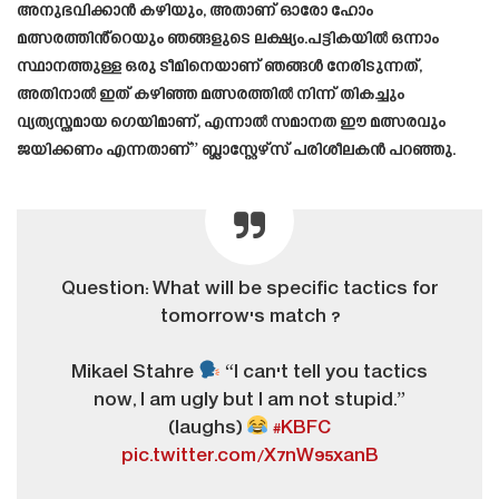
അനുഭവിക്കാൻ കഴിയും, അതാണ് ഓരോ ഹോം
മത്സരത്തിൻ്റെയും ഞങ്ങളുടെ ലക്ഷ്യം.പട്ടികയിൽ ഒന്നാം
സ്ഥാനത്തുള്ള ഒരു ടീമിനെയാണ് ഞങ്ങൾ നേരിടുന്നത്,
അതിനാൽ ഇത് കഴിഞ്ഞ മത്സരത്തിൽ നിന്ന് തികച്ചും
വ്യത്യസ്തമായ ഗെയിമാണ്, എന്നാൽ സമാനത ഈ മത്സരവും
ജയിക്കണം എന്നതാണ്” ബ്ലാസ്റ്റേഴ്‌സ് പരിശീലകൻ പറഞ്ഞു.
Question: What will be specific tactics for
tomorrow's match ?
Mikael Stahre
“I can't tell you tactics
now, I am ugly but I am not stupid.”
(laughs)
#KBFC
pic.twitter.com/X7nW95xanB