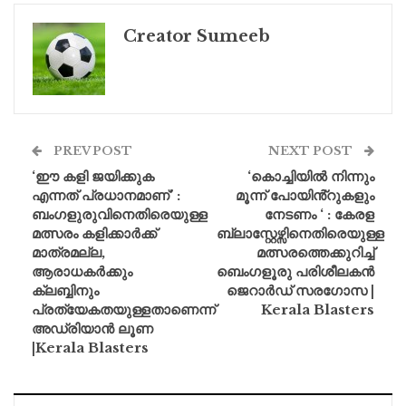
Creator Sumeeb
PREV POST
NEXT POST
‘ഈ കളി ജയിക്കുക
‘കൊച്ചിയിൽ നിന്നും
എന്നത് പ്രധാനമാണ്’ :
മൂന്ന് പോയിൻ്റുകളും
ബംഗളുരുവിനെതിരെയുള്ള
നേടണം ‘ : കേരള
മത്സരം കളിക്കാർക്ക്
ബ്ലാസ്റ്റേഴ്സിനെതിരെയുള്ള
മാത്രമല്ല,
മത്സരത്തെക്കുറിച്ച്
ആരാധകർക്കും
ബെംഗളൂരു പരിശീലകൻ
ക്ലബ്ബിനും
ജെറാർഡ് സരഗോസ |
പ്രത്യേകതയുള്ളതാണെന്ന്
Kerala Blasters
അഡ്രിയാൻ ലൂണ
|Kerala Blasters