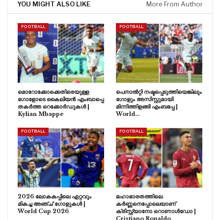
YOU MIGHT ALSO LIKE
More From Author
FOOTBALL
FOOTBALL
മൊറോക്കോക്കെതിരെയുള്ള
പെനാൽറ്റി നഷ്ടപ്പെടുത്തിയെങ്കിലും
ഗോളോടെ കൈലിയൻ എംബാപ്പെ
ഗോളും അസിസ്റ്റുമായി
തകർത്ത റെക്കോർഡുകൾ |
മിന്നിത്തിളങ്ങി എംബപ്പേ |
Kylian Mbappe
World…
FOOTBALL
FOOTBALL
2026 ലോകകപ്പിലെ ഏറ്റവും
മഹാഭാരതത്തിലെ
മികച്ച അഞ്ച് ഗോളുകൾ |
കർണ്ണനെപ്പോലെയാണ്
World Cup 2026
ക്രിസ്റ്റ്യാനോ റൊണാൾഡോ |
Cristiano Ronaldo