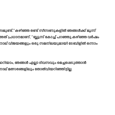
ുണ്ട്.”കഴിഞ്ഞ രണ്ട് സീസണുകളിൽ ഞങ്ങൾക്ക് മൂന്ന്
ത് പ്രധാനമാണ്, ”ബ്ലൂസ് കോച്ച് പറഞ്ഞു.കഴിഞ്ഞ വർഷം
ാല് വിജയങ്ങളും ഒരു സമനിലയുമായി ടേബിളിൽ ഒന്നാം
്കറിയാം, ഞങ്ങൾ എല്ലാ ദിവസവും മെച്ചപ്പെടുത്താൻ
ാല് മത്സരങ്ങളിലും തോൽവിയറിഞ്ഞിട്ടില്ല.