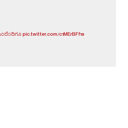
ಎಂದೆಂದಿಗೂ
pic.twitter.com/c1MErBFf19