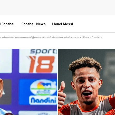
l Football
Football News
Lionel Messi
േഴ്സിനെതിരെയുള്ള മത്സരത്തെക്കുറിച്ച് ബെംഗളൂരു പരിശീലകൻ ജെറാർഡ് സരഗോസ | Kerala Blasters