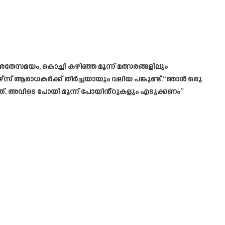
 അതേസമയം, കൊച്ചി കഴിഞ്ഞ മൂന്ന് മത്സരങ്ങളിലും
്റേഴ്‌സ് ആരാധകർക്ക് തീർച്ചയായും വലിയ പങ്കുണ്ട്.“ഞാൻ ഒരു
ടത്, അവിടെ പോയി മൂന്ന് പോയിൻ്റുകളും എടുക്കണം”