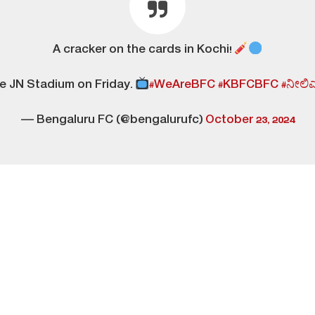
A cracker on the cards in Kochi!
he JN Stadium on Friday.
#WeAreBFC
#KBFCBFC
#ನೀಲಿ
— Bengaluru FC (@bengalurufc)
October 23, 2024