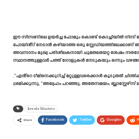
ഈ സീസണിലെ ഉയർച്ച ഫോമും കൊണ്ട് കൊച്ചിയിൽ നിന്ന് മൂ
പോയിൻ്റ് നേടാൻ കഴിയാത്ത ഒരു സ്റ്റേഡിയത്തിലേക്കാണ് 
അവസാനം മുഖ്യ പരിശീലകനായി ചുമതലയേറ്റ ശേഷം സരഗോസ 
സ്ഥാനത്തുള്ളവർ പത്ത് ഗോളുകൾ നേടുകയും ഒന്നും വഴങ്
.”എൻ്റെ ടീമിനെക്കുറിച്ച് മറ്റുള്ളവരെക്കാൾ കൂടുതൽ ചിന്ത
ശ്രമിക്കുന്നു, ”അദ്ദേഹം പറഞ്ഞു. അതേസമയം, ബ്ലാസ്റ്റേഴ്‌
kerala blasters
Facebook
Twitter
Google+
R
Share