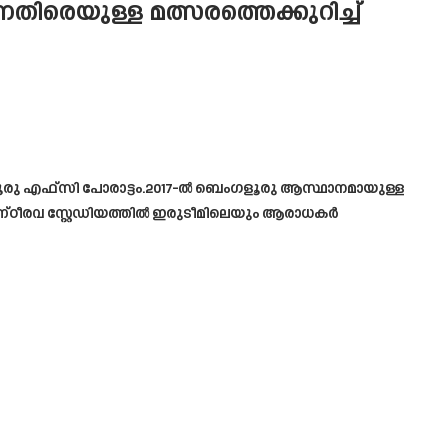
െതിരെയുള്ള മത്സരത്തെക്കുറിച്ച്
ളൂരു എഫ്‌സി പോരാട്ടം.2017-ൽ ബെംഗളൂരു ആസ്ഥാനമായുള്ള
കണ്ഠീരവ സ്റ്റേഡിയത്തിൽ ഇരുടീമിലെയും ആരാധകർ