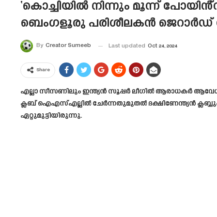
‘കൊച്ചിയിൽ നിന്നും മൂന്ന് പോയിൻ്റ
ബെംഗളൂരു പരിശീലകൻ ജെറാർഡ് 
By
Creator Sumeeb
Last updated
Oct 24, 2024
Share
എല്ലാ സീസണിലും ഇന്ത്യൻ സൂപ്പർ ലീഗിൽ ആരാധകർ ആവേശത്ത
ക്ലബ് ഐഎസ്എല്ലിൽ ചേർന്നതുമുതൽ ദക്ഷിണേന്ത്യൻ ക്ലബ്ബ
ഏറ്റുമുട്ടിയിരുന്നു.