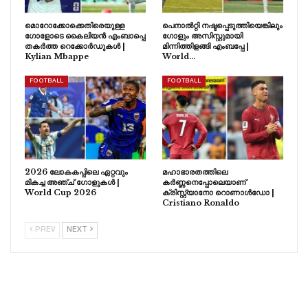
മൊറോക്കോക്കെതിരെയുള്ള
പെനാൽറ്റി നഷ്ടപ്പെടുത്തിയെങ്കിലും
ഗോളോടെ കൈലിയൻ എംബാപ്പെ
ഗോളും അസിസ്റ്റുമായി
തകർത്ത റെക്കോർഡുകൾ |
മിന്നിത്തിളങ്ങി എംബപ്പേ |
Kylian Mbappe
World…
FOOTBALL
FOOTBALL
2026 ലോകകപ്പിലെ ഏറ്റവും
മഹാഭാരതത്തിലെ
മികച്ച അഞ്ച് ഗോളുകൾ |
കർണ്ണനെപ്പോലെയാണ്
World Cup 2026
ക്രിസ്റ്റ്യാനോ റൊണാൾഡോ |
Cristiano Ronaldo
PREV
NEXT