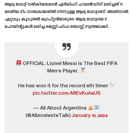
ആദ്യ വോട്ട് നൽകിയപ്പോൾ എർലിംഗ് ഹാലൻഡിന് ലഭിച്ചത് 11
ദേശീയ ടീം നായകന്മാരിൽ നിന്നുള്ള ആദ്യ വോട്ടാണ്. അതിനാൽ
ഏറ്റവും കൂടുതൽ ക്യാപ്റ്റൻമാരുടെ ആദ്യ വോട്ടായ 5
പോയിന്റുകൾ ലഭിച്ച മെസ്സി ഫിഫ ബെസ്റ്റ് സ്വന്തമാക്കി.
OFFICIAL: Lionel Messi is The Best FIFA
Men's Player.
He has won it for the record 8th time!!
pic.twitter.com/MlEvKuA6US
— All About Argentina
(@AlbicelesteTalk)
January 15, 2024