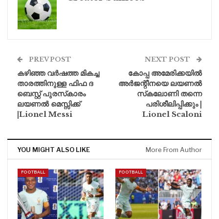
PREV POST
NEXT POST
കഴിഞ്ഞ വര്‍ഷത്ത മികച്ച
കോപ്പ അമേരിക്കയിൽ
താരത്തിനുള്ള ഫിഫ ദ
അർജന്റീനയെ ലയണൽ
ബെസ്റ്റ് പുരസ്‌കാരം
സ്‌കലോണി തന്നെ
ലയണൽ മെസ്സിക്ക്
പരിശീലിപ്പിക്കും |
|Lionel Messi
Lionel Scaloni
YOU MIGHT ALSO LIKE
More From Author
FOOTBALL
FOOTBALL