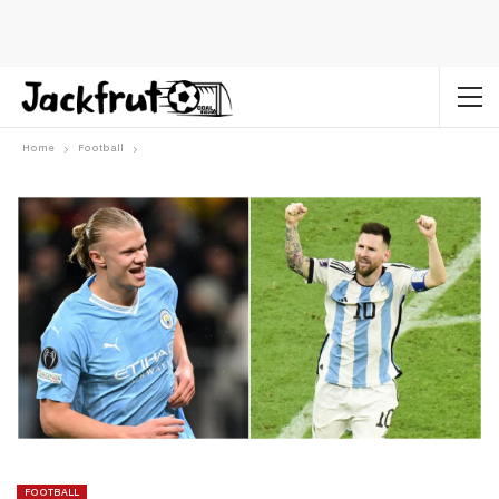
Home
Football
FOOTBALL