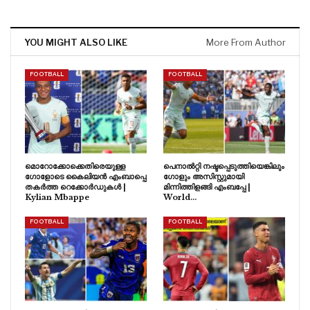
YOU MIGHT ALSO LIKE
More From Author
FOOTBALL
FOOTBALL
മൊറോക്കോക്കെതിരെയുള്ള
പെനാൽറ്റി നഷ്ടപ്പെടുത്തിയെങ്കിലും
ഗോളോടെ കൈലിയൻ എംബാപ്പെ
ഗോളും അസിസ്റ്റുമായി
തകർത്ത റെക്കോർഡുകൾ |
മിന്നിത്തിളങ്ങി എംബപ്പേ |
Kylian Mbappe
World…
FOOTBALL
FOOTBALL