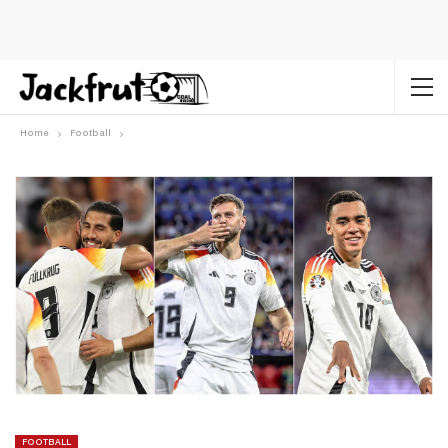
Home
Football
FOOTBALL