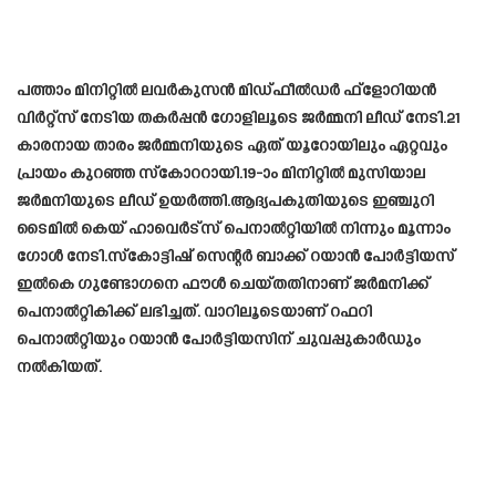
പത്താം മിനിറ്റില്‍ ലവര്‍കുസന്‍ മിഡ്ഫീല്‍ഡര്‍ ഫ്‌ളോറിയന്‍
വിര്‍റ്റ്‌സ് നേടിയ തകർപ്പൻ ഗോളിലൂടെ ജർമ്മനി ലീഡ് നേടി.21
കാരനായ താരം ജർമ്മനിയുടെ ഏത് യൂറോയിലും ഏറ്റവും
പ്രായം കുറഞ്ഞ സ്‌കോററായി.19-ാം മിനിറ്റില്‍ മുസിയാല
ജർമനിയുടെ ലീഡ് ഉയർത്തി.ആദ്യപകുതിയുടെ ഇഞ്ചുറി
ടൈമില്‍ കെയ് ഹാവെര്‍ട്സ് പെനാൽറ്റിയിൽ നിന്നും മൂന്നാം
ഗോൾ നേടി.സ്‌കോട്ടിഷ് സെന്റര്‍ ബാക്ക് റയാന്‍ പോര്‍ട്ടിയസ്
ഇല്‍കെ ഗുണ്ടോഗനെ ഫൗള്‍ ചെയ്തതിനാണ് ജര്‍മനിക്ക്
പെനാല്‍റ്റികിക്ക് ലഭിച്ചത്. വാറിലൂടെയാണ് റഫറി
പെനാല്‍റ്റിയും റയാന്‍ പോര്‍ട്ടിയസിന് ചുവപ്പുകാര്‍ഡും
നല്‍കിയത്.