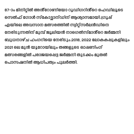
87-ാം മിനിറ്റിൽ അൻ്റോണിയോ റൂഡിഗറിൻ്റെ ഹെഡിലൂടെ
സെൽഫ് ഗോൾ സ്കോട്ട്ലാന്ഡിന് ആശ്വാസമായി.ഗ്രൂപ്പ്
എയിലെ അവസാന മത്സരത്തിൽ സ്വിറ്റ്‌സർലൻഡിനെ
നേരിടുന്നതിന് മുമ്പ് ജൂലിയൻ നാഗെൽസ്‌മാൻ്റെ ജർമ്മനി
ബുധനാഴ്ച ഹംഗറിയെ നേരിടും.2018, 2022 ലോകകപ്പുകളിലും
2021 ലെ മുൻ യൂറോയിലും തങ്ങളുടെ ഓപ്പണിംഗ്
മത്സരങ്ങളിൽ പരാജയപ്പെട്ട ജർമ്മനി തുടക്കം മുതൽ
പൊസഷനിൽ ആധിപത്യം പുലർത്തി.