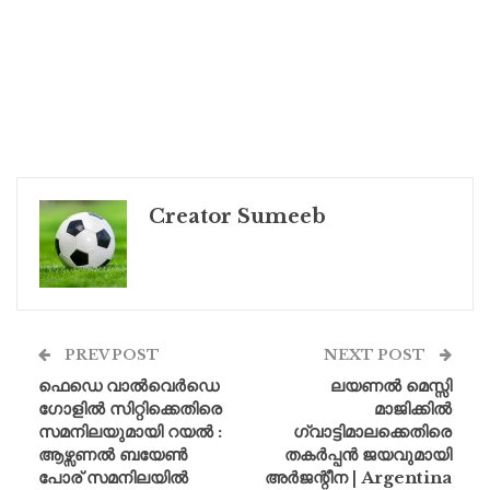
Creator Sumeeb
PREV POST
NEXT POST
ഫെഡെ വാൽവെർഡെ
ലയണൽ മെസ്സി
ഗോളിൽ സിറ്റിക്കെതിരെ
മാജിക്കിൽ
സമനിലയുമായി റയൽ :
ഗ്വാട്ടിമാലക്കെതിരെ
ആഴ്സണൽ ബയേൺ
തകർപ്പൻ ജയവുമായി
പോര് സമനിലയിൽ
അർജന്റീന | Argentina