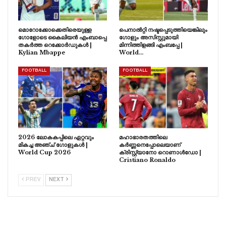
മൊറോക്കോക്കെതിരെയുള്ള
പെനാൽറ്റി നഷ്ടപ്പെടുത്തിയെങ്കിലും
ഗോളോടെ കൈലിയൻ എംബാപ്പെ
ഗോളും അസിസ്റ്റുമായി
തകർത്ത റെക്കോർഡുകൾ |
മിന്നിത്തിളങ്ങി എംബപ്പേ |
Kylian Mbappe
World…
FOOTBALL
FOOTBALL
2026 ലോകകപ്പിലെ ഏറ്റവും
മഹാഭാരതത്തിലെ
മികച്ച അഞ്ച് ഗോളുകൾ |
കർണ്ണനെപ്പോലെയാണ്
World Cup 2026
ക്രിസ്റ്റ്യാനോ റൊണാൾഡോ |
Cristiano Ronaldo
PREV
NEXT