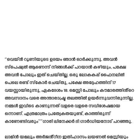
“വെയ്ൻ റൂണിയുടെ ഉദയം ഞാൻ ഓർക്കുന്നു. അവൻ
സ്പെഷ്യൽ ആണെന്ന് നിങ്ങൾക്ക് പറയാൻ കഴിയും, പക്ഷേ
അവൻ പോലും ഇത് ചെയ്തില്ല. ഒരു ലോകകപ്പ് ഫൈനലിൽ
പെലെ രണ്ട് സ്കോർ ചെയ്തു, പക്ഷേ അദ്ദേഹത്തിന് 17
വയസ്സായിരുന്നു, ഏകദേശം 18. മെസ്സി പോലും കൗമാരത്തിൻ്റെ
അവസാനം വരെ അന്താരാഷ്ട്ര തലത്തിൽ ഉയർന്നുവന്നിരുന്നില്ല.
നമ്മൾ ഇവിടെ കാണുന്നത് വളരെ വളരെ സവിശേഷമായ
ഒന്നാണ്. എത്രമാത്രം പ്രത്യേകതയുണ്ട്, കാത്തിരുന്ന്
കാണേണ്ടിവരും””ഗാരി ലിനേക്കർ ദി ഗാർഡിയനോട് പറഞ്ഞു.
ലാമിൻ യമലും അർജൻ്റീന ഇതിഹാസം ലയണൽ മെസ്സിയും