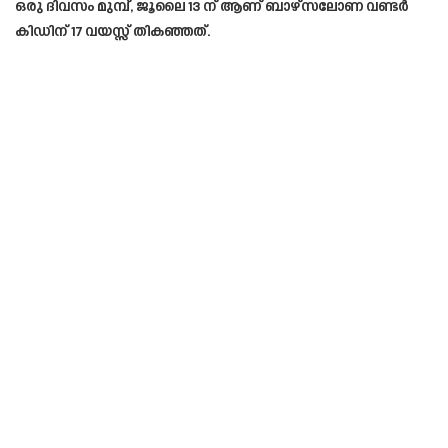
ഒരു ദിവസം മുമ്പ്, ജൂലൈ 13 ന് ആണ് ബാഴ്‌സലോണ വണ്ടർ
കിഡിന് 17 വയസ്സ് തികഞ്ഞത്.