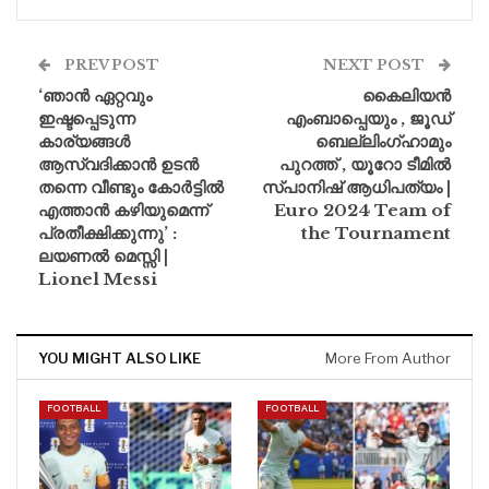
PREV POST
NEXT POST
‘ഞാൻ ഏറ്റവും
കൈലിയൻ
ഇഷ്ടപ്പെടുന്ന
എംബാപ്പെയും , ജൂഡ്
കാര്യങ്ങൾ
ബെല്ലിംഗ്ഹാമും
ആസ്വദിക്കാൻ ഉടൻ
പുറത്ത് , യൂറോ ടീമിൽ
തന്നെ വീണ്ടും കോർട്ടിൽ
സ്പാനിഷ് ആധിപത്യം |
എത്താൻ കഴിയുമെന്ന്
Euro 2024 Team of
പ്രതീക്ഷിക്കുന്നു’ :
the Tournament
ലയണൽ മെസ്സി |
Lionel Messi
YOU MIGHT ALSO LIKE
More From Author
FOOTBALL
FOOTBALL