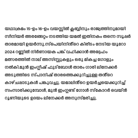
യഥാക്രമം 15-ഉം 16-ഉം വയസ്സിൽ ക്ലബ്ബിനും രാജ്യത്തിനുമായി
സീനിയർ അരങ്ങേറ്റം നടത്തിയ യമൽ ഇതിനകം തന്നെ സൂപ്പർ
താരമായി ഉയർന്നു.സ്പെയിനിൻ്റെ കിരീടം നേടിയ യൂറോ
2024 റണ്ണിൽ നിർണായക പങ്ക് വഹിക്കാൻ അദ്ദേഹം
മത്സരത്തിൽ നാല് അസിസ്റ്റുകളും ഒരു മികച്ച ഗോളും
നൽകി.മുൻ ഇംഗ്ലീഷ് ഫുട്ബോൾ താരം ഗാരി ലിനേക്കർ
അടുത്തിടെ സ്പാനിഷ് താരത്തെക്കുറിച്ചുള്ള തൻ്റെ
കാഴ്ചപ്പാടുകൾ പങ്കുവച്ചു. യമാലിൻ്റെ ഉയർച്ചയെക്കുറിച്ച്
സംസാരിക്കുമ്പോൾ, മുൻ ഇംഗ്ലണ്ട് ഗോൾ സ്കോറർ വെയ്ൻ
റൂണിയുടെ ഉദയം ലിനേക്കർ അനുസ്മരിച്ചു.