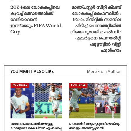
2034ലെ ലോകകപ്പിലെ
മാഞ്ചസ്റ്റർ സിറ്റി ക്ലബ്
കുറച്ച് മത്സരങ്ങൾക്ക്
ലോകകപ്പ് ഫൈനലിൽ :
വേദിയാവാൻ
92-ാം മിനിറ്റിൽ സമനില
ഇന്ത്യയും|FIFA World
പിടിച്ച് പെനാൽറ്റിയിൽ
Cup
വിജയവുമായി ചെൽസി :
എവർട്ടനെ പെനാൽറ്റി
ഷൂട്ടൗട്ടിൽ വീഴ്ത്തി
ഫുൾഹാം
YOU MIGHT ALSO LIKE
More From Author
FOOTBALL
FOOTBALL
മൊറോക്കോക്കെതിരെയുള്ള
പെനാൽറ്റി നഷ്ടപ്പെടുത്തിയെങ്കിലും
ഗോളോടെ കൈലിയൻ എംബാപ്പെ
ഗോളും അസിസ്റ്റുമായി