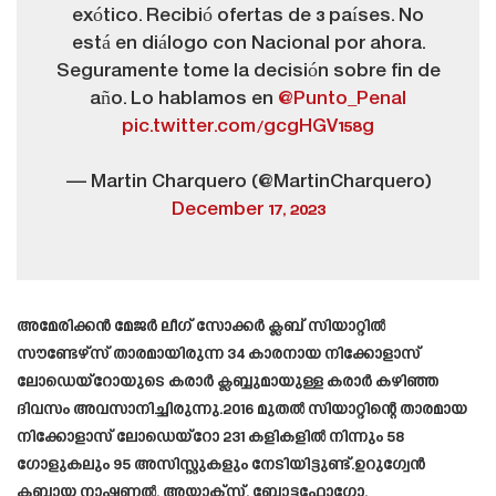
exótico. Recibió ofertas de 3 países. No
está en diálogo con Nacional por ahora.
Seguramente tome la decisión sobre fin de
año. Lo hablamos en
@Punto_Penal
pic.twitter.com/gcgHGV158g
— Martin Charquero (@MartinCharquero)
December 17, 2023
അമേരിക്കൻ മേജർ ലീഗ് സോക്കർ ക്ലബ് സിയാറ്റിൽ
സൗണ്ടേഴ്‌സ് താരമായിരുന്ന 34 കാരനായ നിക്കോളാസ്
ലോഡെയ്‌റോയുടെ കരാർ ക്ലബ്ബുമായുള്ള കരാർ കഴിഞ്ഞ
ദിവസം അവസാനിച്ചിരുന്നു.2016 മുതൽ സിയാറ്റിന്റെ താരമായ
നിക്കോളാസ് ലോഡെയ്‌റോ 231 കളികളിൽ നിന്നും 58
ഗോളുകലും 95 അസിസ്റ്റുകളും നേടിയിട്ടുണ്ട്.ഉറുഗ്വേൻ
ക്ലബായ നാഷണൽ, അയാക്‌സ്, ബോട്ടഫോഗോ,