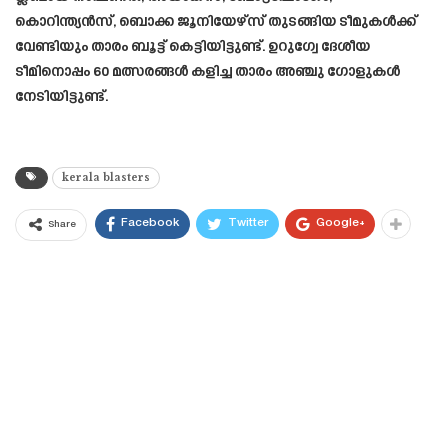
കൊറിന്ത്യൻസ്, ബൊക്ക ജൂനിയേഴ്‌സ് തുടങ്ങിയ ടീമുകൾക്ക്
വേണ്ടിയും താരം ബൂട്ട് കെട്ടിയിട്ടുണ്ട്. ഉറുഗ്വേ ദേശീയ
ടീമിനൊപ്പം 60 മത്സരങ്ങൾ കളിച്ച താരം അഞ്ചു ഗോളുകൾ
നേടിയിട്ടുണ്ട്.
kerala blasters
Facebook
Twitter
Google+
Share