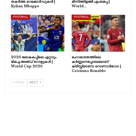
തകർത്ത റെക്കോർഡുകൾ |
മിന്നിത്തിളങ്ങി എംബപ്പേ |
Kylian Mbappe
World…
FOOTBALL
FOOTBALL
2026 ലോകകപ്പിലെ ഏറ്റവും
മഹാഭാരതത്തിലെ
മികച്ച അഞ്ച് ഗോളുകൾ |
കർണ്ണനെപ്പോലെയാണ്
World Cup 2026
ക്രിസ്റ്റ്യാനോ റൊണാൾഡോ |
Cristiano Ronaldo
PREV
NEXT