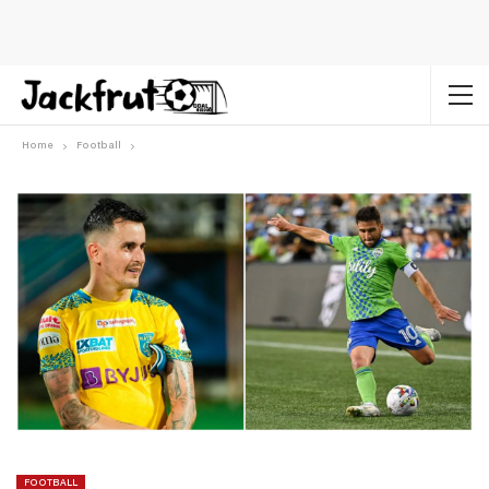
Home
Football
FOOTBALL