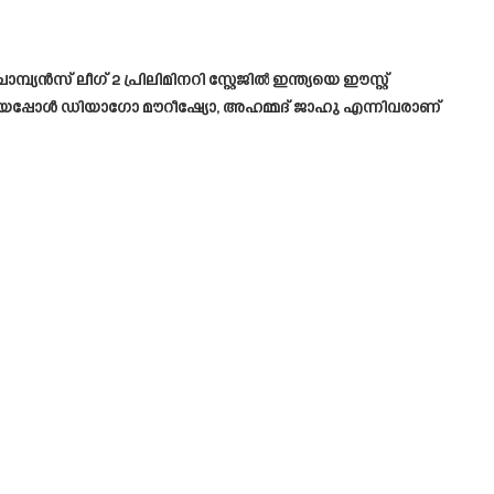
സ് ലീഗ് 2 പ്രിലിമിനറി സ്റ്റേജിൽ ഇന്ത്യയെ ഈസ്റ്റ്
ടിയപ്പോൾ ഡിയാഗോ മൗറീഷ്യോ, അഹമ്മദ് ജാഹു എന്നിവരാണ്