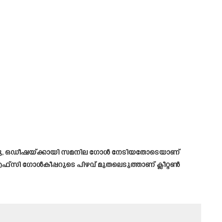
് ജാഹു, ഒഡീഷയ്ക്കായി സമനില ഗോൾ നേടിയതോടെയാണ്
എഫ്‌സി ഗോൾകീപ്പറുടെ പിഴവ് മുതലെടുത്താണ് ക്ലീറ്റൺ