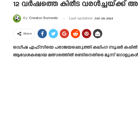
12 വർഷത്തെ കിരീട വരള്‍ച്ചയ്ക്ക്
By
Creator Sumeeb
Last updated
Jan 29, 2024
Share
ഒഡീഷ എഫ്‌സിയെ പരാജയപ്പെടുത്തി കലിംഗ സൂപ്പർ കപ്പിൽ മു
ആവേശകരമായ മത്സരത്തില്‍ രണ്ടിനെതിരെ മൂന്ന് ഗോളുകള്‍ക