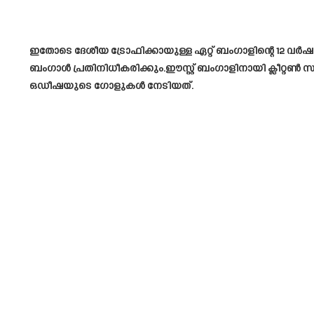
ഇതോടെ ദേശീയ ട്രോഫിക്കായുള്ള ഏറ്റ് ബംഗാളിന്റെ 12 വർഷത്ത
ബംഗാൾ പ്രതിനിധീകരിക്കും.ഈസ്റ്റ് ബംഗാളിനായി ക്ലീറ്
ഒഡീഷയുടെ ഗോളുകൾ നേടിയത്.