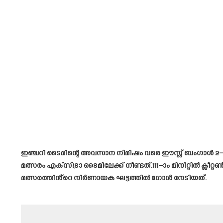
ഇഞ്ചറി ടൈമിന്റെ അവസാന നിമിഷം വരെ ഈസ്റ്റ് ബംഗാൾ 2–
മത്സരം എക്സ്ട്രാ ടൈമിലേക്ക് നീണ്ടത്.111–ാം മിനിറ്റിൽ 
മത്സരത്തിൻ്റെ നിർണായക ഘട്ടത്തിൽ ഗോൾ നേടിയത്.