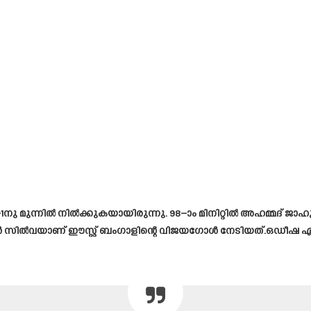
1നു മുന്നിൽ നിൽക്കുകയായിരുന്നു. 98–ാം മിനിറ്റിൽ അഹമ്മദ
ക്ലീറ്റൺ സിൽവയാണ് ഈസ്റ്റ് ബംഗാളിന്റെ വിജയഗോൾ നേടിയത്.ഒഡീഷ 