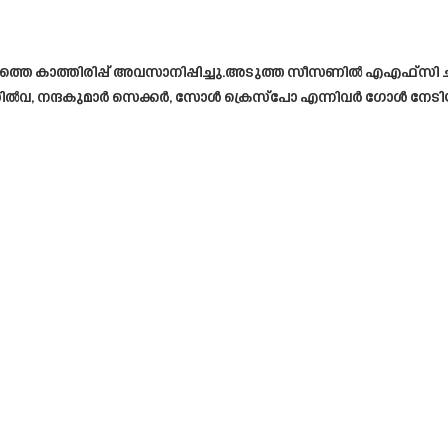
െ കാത്തിരിപ്പ് അവസാനിപ്പിച്ചു.അടുത്ത സീസണിൽ എഎഫ്‌സി ചാമ്പ്യൻ
റൺ സിൽവ, നന്ദകുമാർ സെക്കർ, സോൾ ക്രെസ്‌പോ എന്നിവർ ഗോൾ നേ