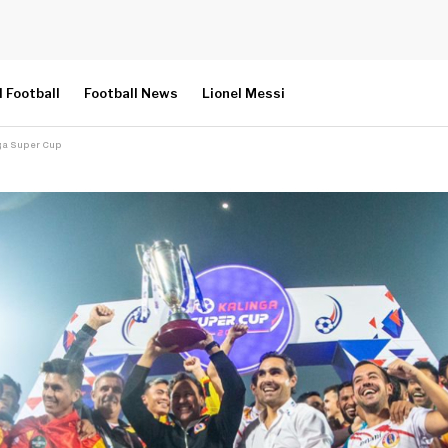
l Football
Football News
Lionel Messi
inga Super Cup