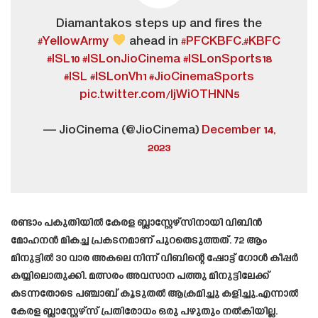
Diamantakos steps up and fires the
#YellowArmy
ahead in
#PFCKBFC
.
#KBFC
#ISL10
#ISLonJioCinema
#ISLonSports18
#ISL
#ISLonVh1
#JioCinemaSports
pic.twitter.com/ljWiOTHNN5
— JioCinema (@JioCinema)
December 14,
2023
രണ്ടാം പകുതിയിൽ കേരള ബ്ലാസ്റ്റേഴ്സിനായി വിബിൻ
മോഹനൻ മികച്ച പ്രകടനമാണ് പുറതെടുത്തത്. 72 ആം
മിനുട്ടിൽ 30 വാര അകലെ നിന്ന് വിബിന്റെ ഷോട്ട് ഗോൾ കീപ്പർ
കയ്യിലൊതുക്കി. മത്സരം അവസാന പത്തു മിനുട്ടിലേക്ക്
കടന്നതോടെ പഞ്ചാബ് കൂടുതൽ ആക്രമിച്ചു കളിച്ചു.എന്നാൽ
കേരള ബ്ലാസ്റ്റേഴ്‌സ് പ്രതിരോധം ഒരു പഴുതും നൽകിയില്ല.