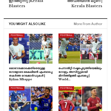
ഇറങ്ങുന്നു |Kerala
അഡ്രിയാൻ ലൂണ |
Blasters
Kerala Blasters
YOU MIGHT ALSO LIKE
More From Author
FOOTBALL
FOOTBALL
മൊറോക്കോക്കെതിരെയുള്ള
പെനാൽറ്റി നഷ്ടപ്പെടുത്തിയെങ്കിലും
ഗോളോടെ കൈലിയൻ എംബാപ്പെ
ഗോളും അസിസ്റ്റുമായി
തകർത്ത റെക്കോർഡുകൾ |
മിന്നിത്തിളങ്ങി എംബപ്പേ |
Kylian Mbappe
World…
FOOTBALL
FOOTBALL