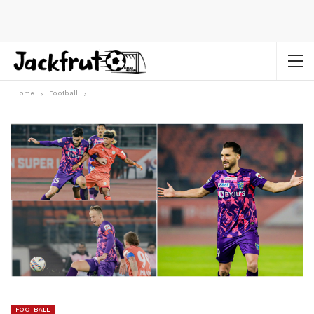
Home
Football
FOOTBALL