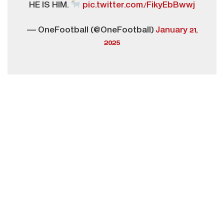
HE IS HIM.
pic.twitter.com/FikyEbBwwj
— OneFootball (@OneFootball)
January 21,
2025