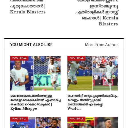
പുരുഷോത്തമൻ |
ഇന്നിറങ്ങുന്നു
Kerala Blasters
,എതിരാളികൾ ഈസ്റ്റ്
ബംഗാൾ | Kerala
Blasters
YOU MIGHT ALSO LIKE
More From Author
FOOTBALL
FOOTBALL
മൊറോക്കോക്കെതിരെയുള്ള
പെനാൽറ്റി നഷ്ടപ്പെടുത്തിയെങ്കിലും
ഗോളോടെ കൈലിയൻ എംബാപ്പെ
ഗോളും അസിസ്റ്റുമായി
തകർത്ത റെക്കോർഡുകൾ |
മിന്നിത്തിളങ്ങി എംബപ്പേ |
Kylian Mbappe
World…
FOOTBALL
FOOTBALL