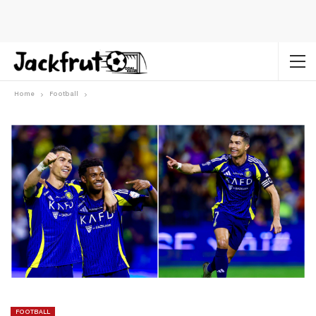
Home
Football
FOOTBALL