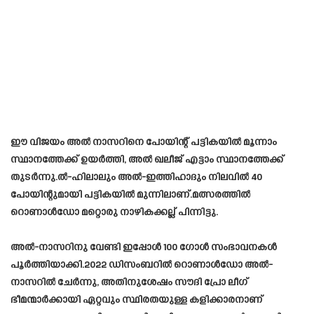
ഈ വിജയം അൽ നാസറിനെ പോയിന്റ് പട്ടികയിൽ മൂന്നാം
സ്ഥാനത്തേക്ക് ഉയർത്തി, അൽ ഖലീജ് എട്ടാം സ്ഥാനത്തേക്ക്
തുടർന്നു.ൽ-ഹിലാലും അൽ-ഇത്തിഹാദും നിലവിൽ 40
പോയിന്റുമായി പട്ടികയിൽ മുന്നിലാണ്.മത്സരത്തിൽ
റൊണാൾഡോ മറ്റൊരു നാഴികക്കല്ല് പിന്നിട്ടു.
അൽ-നാസറിനു വേണ്ടി ഇപ്പോൾ 100 ഗോൾ സംഭാവനകൾ
പൂർത്തിയാക്കി.2022 ഡിസംബറിൽ റൊണാൾഡോ അൽ-
നാസറിൽ ചേർന്നു, അതിനുശേഷം സൗദി പ്രോ ലീഗ്
ഭീമന്മാർക്കായി ഏറ്റവും സ്ഥിരതയുള്ള കളിക്കാരനാണ്