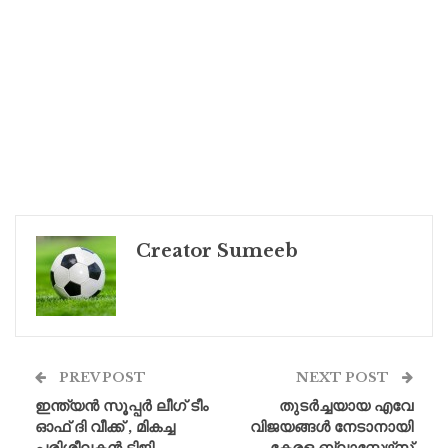
Creator Sumeeb
PREV POST
NEXT POST
ഇന്ത്യൻ സൂപ്പർ ലീഗ് ടീം
തുടർച്ചയായ എവേ
ഓഫ് ദി വീക്ക് , മികച്ച
വിജയങ്ങൾ നേടാനായി
പരിശീലകൻ ടിജി
കേരള ബ്ലാസ്റ്റേഴ്‌സ്