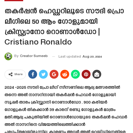
തകർപ്പൻ ഹെഡ്ഡറിലൂടെ സൗദി പ്രൊ
ലീഗിലെ 50 ആം ഗോളുമായി
ക്രിസ്റ്റ്യാനോ റൊണാൾഡോ |
Cristiano Ronaldo
By
Creator Sumeeb
Last updated
Aug 23, 2024
Share
2024 -2025 സൗദി പ്രോ ലീഗ് സീസണിലെ ആദ്യ മത്സരത്തിൽ
തന്നെ അൽ നാസറിനായി തകർപ്പൻ ഹെഡർ ഗോളുമായി
സൂപ്പർ താരം ക്രിസ്ത്യാനി റൊണാൾഡോ . 900 കരിയർ
ഗോളുകൾ തികക്കാൻ 39 കാരന് രണ്ടു ഗോളുകൾ മാത്രം
മതി.ആദ്യ പകുതിയിൽ റൊണാൾഡോയുടെ തകർപ്പൻ ഹെഡർ
അൽ നാസറിനെ വിജയത്തിലെത്തിക്കാൻ
പര്യാപ്തമായിരുന്നില്ല, കാരണം അവർ അൽ റെയ്ഡിനെതിരെ