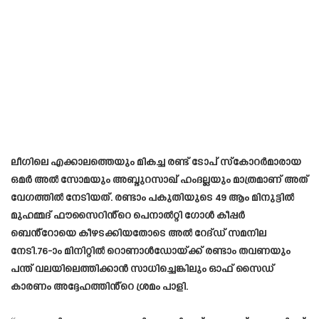
ലീഗിലെ എക്കാലത്തെയും മികച്ച രണ്ട് ടോപ് സ്‌കോറർമാരായ
ഒമർ അൽ സോമയും അബ്ദുറസാഖ് ഹംദല്ലയും മാത്രമാണ് അത്
വേഗത്തിൽ നേടിയത്. രണ്ടാം പകുതിയുടെ 49 ആം മിനുട്ടിൽ
മുഹമ്മദ് ഫൗസൈറിൻ്റെ പെനാൽറ്റി ഗോൾ കീപ്പർ
ബെൻ്റോയെ കീഴടക്കിയതോടെ അൽ റേദ്ഡ് സമനില
നേടി.76-ാം മിനിറ്റിൽ റൊണാൾഡോയ്ക്ക് രണ്ടാം തവണയും
പന്ത് വലയിലെത്തിക്കാൻ സാധിച്ചെങ്കിലും ഓഫ് സൈഡ്
കാരണം അദ്ദേഹത്തിൻ്റെ ശ്രമം പാളി.