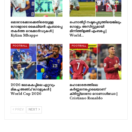
മൊറോക്കോക്കെതിരെയുള്ള
പെനാൽറ്റി നഷ്ടപ്പെടുത്തിയെങ്കിലും
ഗോളോടെ കൈലിയൻ എംബാപ്പെ
ഗോളും അസിസ്റ്റുമായി
തകർത്ത റെക്കോർഡുകൾ |
മിന്നിത്തിളങ്ങി എംബപ്പേ |
Kylian Mbappe
World…
FOOTBALL
FOOTBALL
2026 ലോകകപ്പിലെ ഏറ്റവും
മഹാഭാരതത്തിലെ
മികച്ച അഞ്ച് ഗോളുകൾ |
കർണ്ണനെപ്പോലെയാണ്
World Cup 2026
ക്രിസ്റ്റ്യാനോ റൊണാൾഡോ |
Cristiano Ronaldo
PREV
NEXT