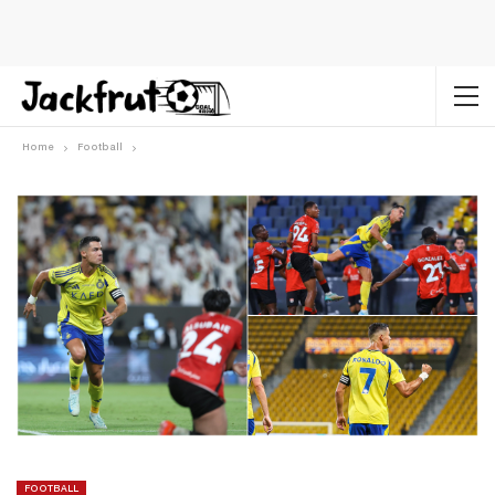
Home
Football
FOOTBALL