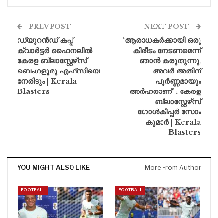
PREV POST
NEXT POST
ഡ്യൂറൻഡ് കപ്പ്
‘ആരാധകർക്കായി ഒരു
ക്വാർട്ടർ ഫൈനലിൽ
കിരീടം നേടണമെന്ന്
കേരള ബ്ലാസ്റ്റേഴ്‌സ്
ഞാൻ കരുതുന്നു,
ബെംഗളൂരു എഫ്‌സിയെ
അവർ അതിന്
നേരിടും | Kerala
പൂർണ്ണമായും
Blasters
അർഹരാണ്’ : കേരള
ബ്ലാസ്റ്റേഴ്‌സ്
ഗോൾകീപ്പർ സോം
കുമാർ | Kerala
Blasters
YOU MIGHT ALSO LIKE
More From Author
FOOTBALL
FOOTBALL