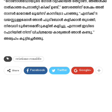
“റൊണാൾഡോയുടെ ഗോൾ റദ്ദാക്കിയത് തെറ്റാണ്, ഞങ്ങൾക്ക്
നൽകാത്ത പെനാൽറ്റി കിക്ക് ഉണ്ട്,” മത്സരത്തിന് ശേഷം അൽ
നാസർ മാനേജർ ലൂയിസ് കാസ്ട്രോ പറഞ്ഞു.“എനിക്ക് 11
വയസ്സുള്ളപ്പോൾ ഞാൻ ഫുട്ബോൾ കളിക്കാൻ തുടങ്ങി,
നിരവധി ടൂർണമെൻ്റുകളിൽ കളിച്ചു, എന്നാൽ ഇവിടെ
റഫറിയിൽ നിന്ന് വിചിത്രമായ കാര്യങ്ങൾ ഞാൻ കണ്ടു,”
അദ്ദേഹം കൂട്ടിച്ചേർത്തു.
cristiano ronaldo
Facebook
Twitter
Google+
Share