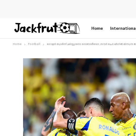
Home
Internationa
Home
Football
ഗോളടി തുടർന്ന് ക്രിസ്റ്റ്യാനോ റൊണാൾഡോ ,സൗദി പ്രൊ ലീഗിൽ മിന്നു