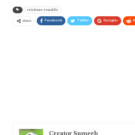
cristiano ronaldo
Facebook
Twitter
Google+
R
Share
Creator Sumeeb