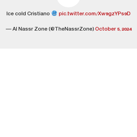
Ice cold Cristiano
pic.twitter.com/Xw9gzYPs9D
— Al Nassr Zone (@TheNassrZone)
October 5, 2024