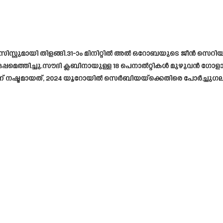
സിസ്റ്റുമായി തിളങ്ങി.31-ാം മിനിറ്റിൽ അൽ ഒറോബയുടെ ജീൻ സെറി
മെത്തിച്ചു.സൗദി ക്ലബിനായുള്ള 18 പെനാൽറ്റികൾ മുഴുവൻ ഗോളാക്കി മ
നഷ്ടമായത്, 2024 യൂറോയിൽ സെർബിയയ്‌ക്കെതിരെ പോർച്ചുഗലിനായ