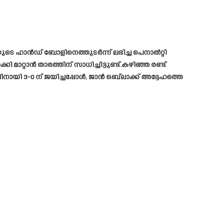
യുടെ ഹാൻഡ് ബോളിനെത്തുടർന്ന് ലഭിച്ച പെനാൽറ്റി
ാറ്റാൻ താരത്തിന് സാധിച്ചിട്ടുണ്ട്.കഴിഞ്ഞ രണ്ട്
ി 3-0 ന് ജയിച്ചപ്പോൾ, ജാൻ ഒബ്‌ലാക്ക് അദ്ദേഹത്തെ