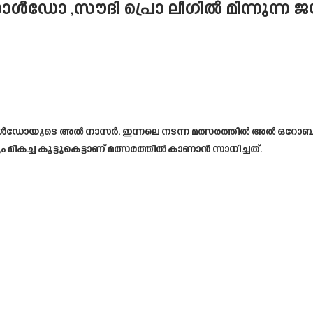
റൊണാൾഡോ ,സൗദി പ്രൊ ലീഗിൽ മിന്നുന്
 റൊണാൾഡോയുടെ അൽ നാസർ. ഇന്നലെ നടന്ന മത്സരത്തിൽ അൽ ഒറോബയ്
കച്ച കൂട്ടുകെട്ടാണ് മത്സരത്തിൽ കാണാൻ സാധിച്ചത്.