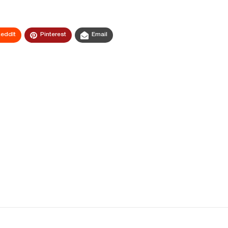
eddIt
Pinterest
Email