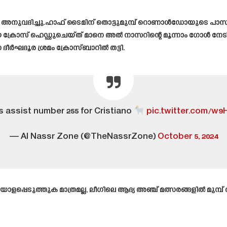
നുവദിച്ചു.ഹാഫ് ടൈമിന് തൊട്ടുമുമ്പ് റൊണാൾഡോയുടെ പാസി
ായ ക്രോസ് ഹെഡ്ഡുചെയ്ത് മാനെ അൽ നാസറിന്റെ മൂന്നാം ഗോൾ നേടി. 
ദീർഘദൂര ശ്രമം ക്രോസ്ബാറിൽ തട്ടി.
 assist number 255 for Cristiano
pic.twitter.com/w9
— Al Nassr Zone (@TheNassrZone)
October 5, 2024
ടുത്തുക മാത്രമല്ല, ലീഗിലെ ആദ്യ അഞ്ച് മത്സരങ്ങളിൽ മുമ്പ് അഞ