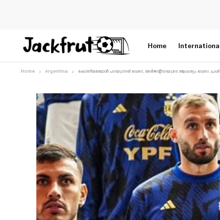
Home
Internationa
Home
Argentina
കോൺമബോൾ പറയുന്നത് വേറെ, അർജന്റീനയുടെ ആവശ്യം വേറെ, പ്രശ്