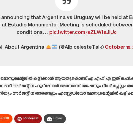
 announcing that Argentina vs Uruguay will be held at 
 at Estadio Monumental. Meeting is scheduled between
conditions…
pic.twitter.com/sZLWtaJiU0
ll About Argentina
(@AlbicelesteTalk)
October 19, 
മെന്റലിൽ കളിക്കാൻ ആയതുകൊണ്ട് എ എഫ് എ ഇത് ഒഫീഷ്യലായി പ്ര
കാൻ വേണ്ടി അർജന്റീന ഫുട്ബോൾ അസോസിയേഷനും റിവർ പ്ലേറ്റും തമ്
യും അർജന്റീന താരങ്ങളും എസ്റ്റേഡിയോ മോനുമെന്റലിൽ കളിക്കു
eddIt
Pinterest
Email