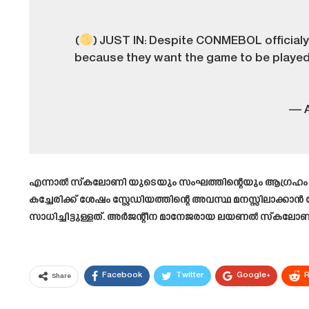
(
) JUST IN: Despite CONMEBOL officialy
because they want the game to be played
— A
എന്നാൽ സ്കലോണി യുടെയും സംഘത്തിന്റെയും ആഗ്രഹം മൊനു
കച്ചേരിക്ക് ശേഷം സ്റ്റേഡിയത്തിന്റെ അവസ്ഥ മനസ്സിലാക്
സാധിച്ചിട്ടുള്ളത്. അർജന്റീന മാനേജരായ ലയണൽ സ്കലോണി
Facebook
Twitter
Google+
R
Share