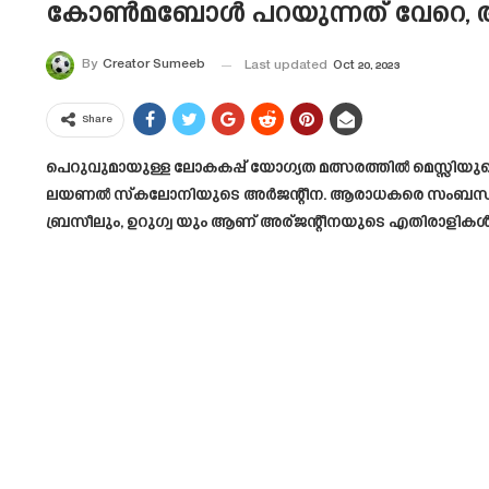
കോൺമബോൾ പറയുന്നത് വേറെ, അർജ
By
Creator Sumeeb
Last updated
Oct 20, 2023
Share
പെറുവുമായുള്ള ലോകകപ്പ് യോഗ്യത മത്സരത്തിൽ മെസ്സിയുട
ലയണൽ സ്കലോനിയുടെ അർജന്റീന. ആരാധകരെ സംബന്ധിച്ചിട
ബ്രസീലും, ഉറുഗ്വ യും ആണ് അര്ജന്റീനയുടെ എതിരാളികൾ