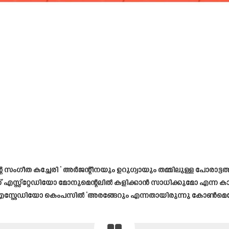
 സംഗീത കച്ചേരി ‘ അർജന്റീനയും ഉറുഗ്വായും തമ്മിലുള്ള പോരാട്ടത്
് എസ്സ്റ്റേഡിയോ മോനുമെന്റലിൽ കളിക്കാൻ സാധിക്കുമോ എന്ന കാര
ം ‘എസ്റ്റേഡിയോ കെംപസിൽ ‘അരങ്ങേറും എന്നതായിരുന്നു കോൺമെബോ