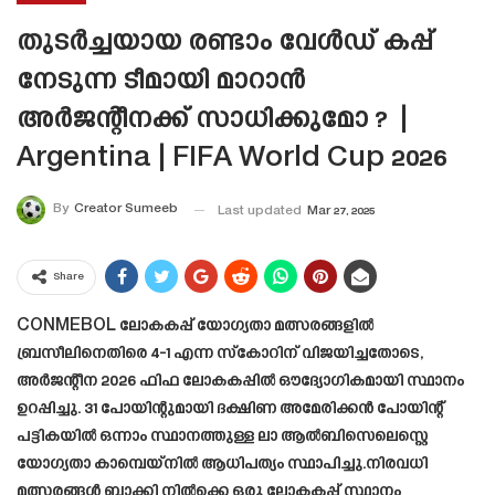
തുടർച്ചയായ രണ്ടാം വേൾഡ് കപ്പ്
നേടുന്ന ടീമായി മാറാൻ
അർജന്റീനക്ക് സാധിക്കുമോ ? |
Argentina | FIFA World Cup 2026
By
Creator Sumeeb
Last updated
Mar 27, 2025
Share
CONMEBOL ലോകകപ്പ് യോഗ്യതാ മത്സരങ്ങളിൽ
ബ്രസീലിനെതിരെ 4-1 എന്ന സ്കോറിന് വിജയിച്ചതോടെ,
അർജന്റീന 2026 ഫിഫ ലോകകപ്പിൽ ഔദ്യോഗികമായി സ്ഥാനം
ഉറപ്പിച്ചു. 31 പോയിന്റുമായി ദക്ഷിണ അമേരിക്കൻ പോയിന്റ്
പട്ടികയിൽ ഒന്നാം സ്ഥാനത്തുള്ള ലാ ആൽബിസെലെസ്റ്റെ
യോഗ്യതാ കാമ്പെയ്‌നിൽ ആധിപത്യം സ്ഥാപിച്ചു.നിരവധി
മത്സരങ്ങൾ ബാക്കി നിൽക്കെ ഒരു ലോകകപ്പ് സ്ഥാനം