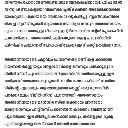
നിരന്തരം പോരാടേണ്ടതുണ്ട്.2026 ലോകകപ്പിനായി, ഫിഫ 32 ൽ
നിന്ന് 48 ടീമുകളായി വികസിപ്പിച്ചത് ദക്ഷിണ അമേരിക്കയിലെ
യോഗ്യതാ പ്രക്രിയയെ അൽപ്പം ലഘൂകരിച്ചു. സ്റ്റാൻഡിംഗിലെ
മികച്ച ആറ് ടീമുകൾ സ്വയമേവ യോഗ്യത നേടും, അതേസമയം
ഏഴാം സ്ഥാനത്തുള്ള ടീം ഒരു ഇന്റർകോണ്ടിനെന്റൽ പ്ലേഓഫിൽ
പ്രവേശിക്കും. അതായത്, പട്ടികയുടെ ആദ്യ പകുതിയിൽ
ഫിനിഷ് ചെയ്യുന്നത് ലോകകപ്പിലേക്കുള്ള ടിക്കറ്റ് ഉറപ്പിക്കുന്നു.
അർജന്റീനയുടെ ഏറ്റവും പ്രധാനപ്പെട്ട രണ്ട് കളിക്കാരായ
ലയണൽ മെസ്സിയും ലൗട്ടാരോ മാർട്ടിനെസും പരിക്കുമൂലം
ടീമിൽ നിന്ന് പുറത്തായതാണ് ബ്രസീലിനെതിരെയുള്ള ഈ
ചരിത്ര വിജയത്തെ കൂടുതൽ സവിശേഷമാക്കിയത്. ദേശീയ
ടീമിന്റെ ഹൃദയവും ആത്മാവുമായ മെസ്സി ഒരു ഗ്രോയിൻ
പരിക്കുമൂലം ടീമിൽ നിന്ന് പുറത്തായി, അതേസമയം
അർജന്റീനയുടെ മുൻനിര സ്‌ട്രൈക്കറായ ലൗട്ടാരോ
മാർട്ടിനെസും ഫിറ്റ്‌നസ് പ്രശ്‌നങ്ങൾ കാരണം ടീമിൽ നിന്ന്
പുറത്തായി.ഈ തിരിച്ചടികൾക്കിടയിലും, തങ്ങളുടെ മുഖ്യ
എതിരാളികളെ തകർക്കാൻ അവർ ശ്രദ്ധേയമായ