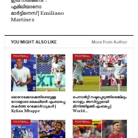
ഇടം നൽകണം’ :
എമിലിയാനോ
മാർട്ടിനെസ് | Emiliano
Martínez
YOU MIGHT ALSO LIKE
More From Author
FOOTBALL
FOOTBALL
മൊറോക്കോക്കെതിരെയുള്ള
പെനാൽറ്റി നഷ്ടപ്പെടുത്തിയെങ്കിലും
ഗോളോടെ കൈലിയൻ എംബാപ്പെ
ഗോളും അസിസ്റ്റുമായി
തകർത്ത റെക്കോർഡുകൾ |
മിന്നിത്തിളങ്ങി എംബപ്പേ |
Kylian Mbappe
World…
FOOTBALL
FOOTBALL