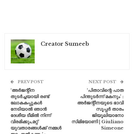
Creator Sumeeb
PREV POST
NEXT POST
‘അർജന്റീന
‘പിതാവിന്റെ പാത
തുടർച്ചയായി രണ്ട്
പിന്തുടർന്ന് മകനും’ :
ലോകകപ്പുകൾ
അർജന്റീനയുടെ ഭാവി
നേടിയാൽ ഞാൻ
സൂപ്പർ താരം
ദേശീയ ടീമിൽ നിന്ന്
ജിയൂലിയാനോ
വിരമിക്കും,മറ്റ്
സിമിയോണി | Giuliano
യുവതാരങ്ങൾക്ക് നമ്മൾ
Simeone