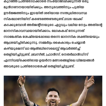
കുറഞ്ഞ പ്രതിരോധക്കാരെ സംയോജിപ്പിക്കുന്നത് ഒരു
മുൻ‌ഗണനയായിരിക്കും. അനുഭവത്തിനും പുതിയ
ഊർജ്ജത്തിനും ഇടയിൽ ശരിയായ സന്തുലിതാവസ്ഥ
സ്കലോണിയിന് കണ്ടെത്തേണ്ടതുണ്ട്.2026-ലേക്ക്
കടക്കുമ്പോൾ അർജന്റീനയുടെ ഏറ്റവും വലിയ നേട്ടം അതിന്റെ
മാനസികാവസ്ഥയായിരിക്കാം. ലോകകപ്പ് നേടുന്നത്
സാങ്കേതിക ശേഷിയെപ്പോലെ തന്നെ മാനസിക ശക്തിയെയും
ആശ്രയിച്ചിരിക്കുന്നു. സമ്മർദ്ദം കൈകാര്യം ചെയ്യാൻ
കഴിയുമെന്ന് ലാ ആൽബിസെലെസ്റ്റ് ആവർത്തിച്ച്
തെളിയിച്ചിട്ടുണ്ട്, ബ്രസീൽ, ഫ്രാൻസ്, നെതർലാൻഡ്‌സ്
എന്നിവയ്‌ക്കെതിരായ ഉയർന്ന മത്സരങ്ങളിലെ വിജയങ്ങൾ
അവരുടെ പ്രതിരോധശേഷി തെളിയിച്ചിട്ടുണ്ട്.