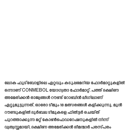
ലോക ഫുട്ബോളിലെ ഏറ്റവും കടുപ്പമേറിയ ഫോർമാറ്റുകളിൽ
ഒന്നാണ് CONMEBOL യോഗ്യതാ ഫോർമാറ്റ്. പത്ത് ദക്ഷിണ
അമേരിക്കൻ രാജ്യങ്ങൾ റൗണ്ട് റോബിൻ ലീഗിലാണ്
ഏറ്റുമുട്ടുന്നത്, ഓരോ ടീമും 18 മത്സരങ്ങൾ കളിക്കുന്നു. മുൻ
റൗണ്ടുകളിൽ ദുർബല ടീമുകളെ ഫിൽട്ടർ ചെയ്ത്
പുറത്താക്കുന്ന മറ്റ് കോൺഫെഡറേഷനുകളിൽ നിന്ന്
വ്യത്യസ്തമായി, ദക്ഷിണ അമേരിക്കൻ ഭീമന്മാർ പരസ്പരം