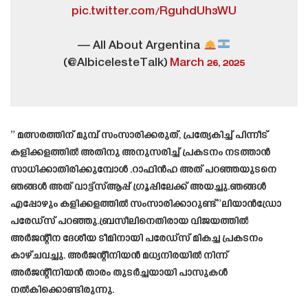
pic.twitter.com/RguhdUh3WU
— All About Argentina
(@AlbicelesteTalk)
March 26, 2025
” മത്സരത്തിന് മുമ്പ് സംസാരിക്കരുത്, പ്രത്യേകിച്ച് പിന്നീട്
കളിക്കളത്തിൽ അതിനു അനുസരിച്ച് പ്രകടനം നടത്താൻ
സാധിക്കാതിരിക്കുമ്പോൾ .റാഫിൻഹ അത് പറഞ്ഞയുടനെ
ഞങ്ങൾ അത് വാട്ട്‌സ്ആപ്പ് ഗ്രൂപ്പിലേക്ക് അയച്ചു.ഞങ്ങൾ
എപ്പോഴും കളിക്കളത്തിൽ സംസാരിക്കാറുണ്ട്”ലിയാൻഡ്രോ
പരേഡ്സ് പറഞ്ഞു.ബ്രസീലിനെതിരായ വിജയത്തിൽ
അർജന്റീന ദേശീയ ടീമിനായി പരേഡ്സ് മികച്ച പ്രകടനം
കാഴ്ചവച്ചു. അർജന്റീനിയൻ മധ്യനിരയിൽ നിന്ന്
അർജന്റീനിയൻ താരം തുടർച്ചയായി പാസുകൾ
നൽകിക്കൊണ്ടിരുന്നു.