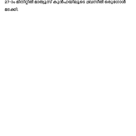
27-ാം മിനിറ്റില്‍ മാത്യൂസ് കുന്‍ഹയിലൂടെ ബ്രസീല്‍ ഒരുഗോള്‍
മടക്കി.