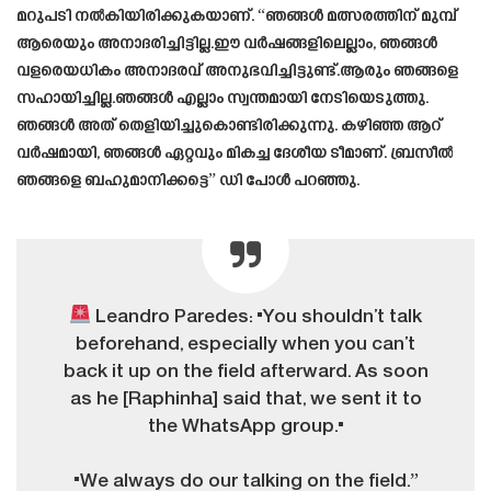
മറുപടി നൽകിയിരിക്കുകയാണ്. “ഞങ്ങൾ മത്സരത്തിന് മുമ്പ്
ആരെയും അനാദരിച്ചിട്ടില്ല.ഈ വർഷങ്ങളിലെല്ലാം, ഞങ്ങൾ
വളരെയധികം അനാദരവ് അനുഭവിച്ചിട്ടുണ്ട്.ആരും ഞങ്ങളെ
സഹായിച്ചില്ല.ഞങ്ങൾ എല്ലാം സ്വന്തമായി നേടിയെടുത്തു.
ഞങ്ങൾ അത് തെളിയിച്ചുകൊണ്ടിരിക്കുന്നു. കഴിഞ്ഞ ആറ്
വർഷമായി, ഞങ്ങൾ ഏറ്റവും മികച്ച ദേശീയ ടീമാണ്. ബ്രസീൽ
ഞങ്ങളെ ബഹുമാനിക്കട്ടെ” ഡി പോൾ പറഞ്ഞു.
Leandro Paredes: "You shouldn’t talk
beforehand, especially when you can’t
back it up on the field afterward. As soon
as he [Raphinha] said that, we sent it to
the WhatsApp group."
"We always do our talking on the field.”