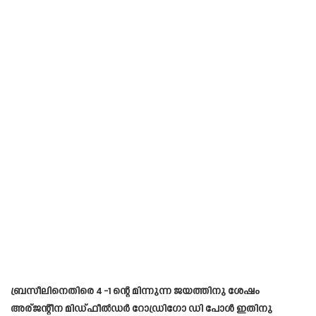
ബ്രസീലിനെതിരെ 4 -1 ന്റെ മിന്നുന്ന ജയത്തിനു ശേഷം
അര്ജന്റീന മിഡ്ഫീൽഡർ റോഡ്രിഗോ ഡി പോൾ ഇതിനു