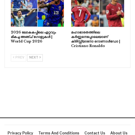
2026 ലോകകപ്പിലെ ഏറ്റവും
മഹാഭാരതത്തിലെ
മികച്ച അഞ്ച് ഗോളുകൾ |
കർണ്ണനെപ്പോലെയാണ്
World Cup 2026
ക്രിസ്റ്റ്യാനോ റൊണാൾഡോ |
Cristiano Ronaldo
PREV
NEXT
Privacy Policy
Terms And Conditions
Contact Us
About Us