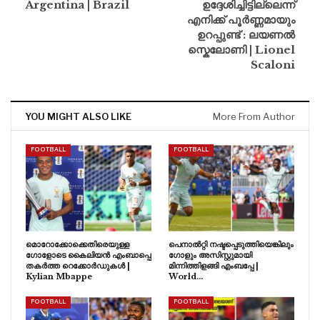
Argentina | Brazil
ഉദ്ദേശിച്ചിട്ടില്ലെന്ന്
എനിക്ക് പൂർണ്ണമായും
ഉറപ്പുണ്ട് : ലയണൽ
സ്കെലോണി | Lionel
Scaloni
YOU MIGHT ALSO LIKE
More From Author
FOOTBALL
FOOTBALL
മൊറോക്കോക്കെതിരെയുള്ള
പെനാൽറ്റി നഷ്ടപ്പെടുത്തിയെങ്കിലും
ഗോളോടെ കൈലിയൻ എംബാപ്പെ
ഗോളും അസിസ്റ്റുമായി
തകർത്ത റെക്കോർഡുകൾ |
മിന്നിത്തിളങ്ങി എംബപ്പേ |
Kylian Mbappe
World…
FOOTBALL
FOOTBALL