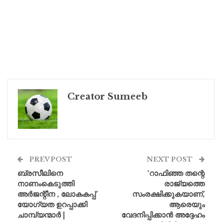
Creator Sumeeb
PREV POST
NEXT POST
ബ്രസീലിനെ
‘റാഫിഞ്ഞ തന്റെ
നാണംകെടുത്തി
രാജ്യത്തെ
അർജന്റീന , ലോകകപ്പ്
സംരക്ഷിക്കുകയാണ്,
യോഗ്യത ഉറപ്പാക്കി
ആരെയും
ചാമ്പ്യന്മാർ |
വേദനിപ്പിക്കാൻ അദ്ദേഹം