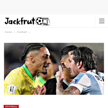
Home
Football
FOOTBALL